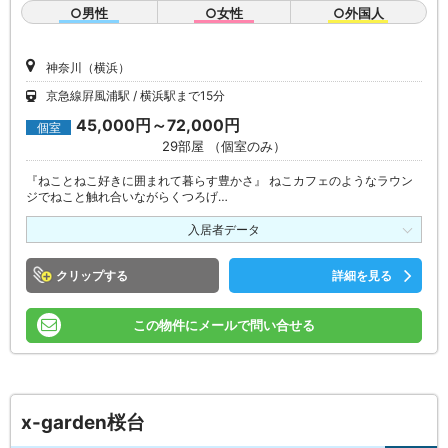
○男性
○女性
○外国人
神奈川（横浜）
京急線屛風浦駅
横浜駅まで15分
45,000円～72,000円
個室
29部屋 （個室のみ）
『ねことねこ好きに囲まれて暮らす豊かさ』 ねこカフェのようなラウン
ジでねこと触れ合いながらくつろげ…
入居者データ
クリップ
詳細を見る
この物件にメールで問い合せる
x-garden桜台