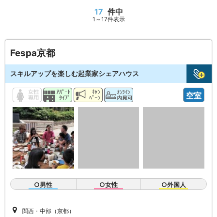
17
件中
1～17件表示
Fespa京都
スキルアップを楽しむ起業家シェアハウス
空室
○男性
○女性
○外国人
関西・中部（京都）