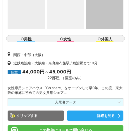
○男性
○女性
○外国人
関西・中部（大阪）
近鉄難波線・大阪線・奈良線布施駅
難波駅まで10分
44,000円～45,000円
個室
22部屋 （個室のみ）
女性専用シェアハウス「C’s share」をオープンして早9年、この度、東大
阪の布施に初めての男女共用シェア…
入居者データ
クリップ
詳細を見る
この物件にメールで問い合せる