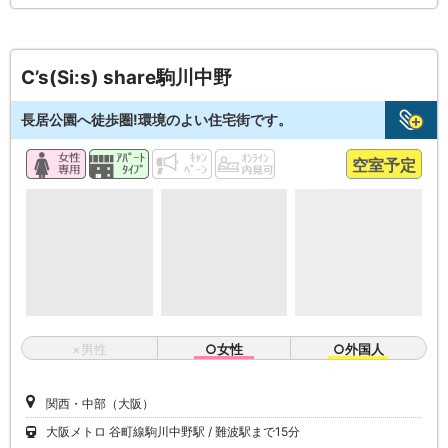
C’s(Si:s) share駒川中野
長居公園へ徒歩圏!環境のよい住宅街です。
空室予定
×男性
○女性
○外国人
関西・中部（大阪）
大阪メトロ 谷町線駒川中野駅
難波駅まで15分