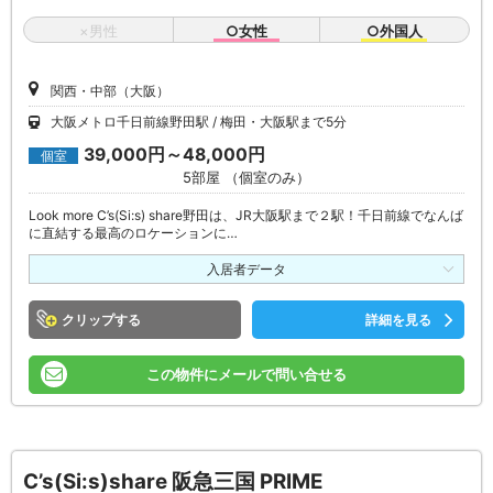
×男性
○女性
○外国人
関西・中部（大阪）
大阪メトロ千日前線野田駅
梅田・大阪駅まで5分
39,000円～48,000円
個室
5部屋 （個室のみ）
Look more C’s(Si:s) share野田は、JR大阪駅まで２駅！千日前線でなんば
に直結する最高のロケーションに…
入居者データ
クリップ
詳細を見る
この物件にメールで問い合せる
C’s(Si:s)share 阪急三国 PRIME