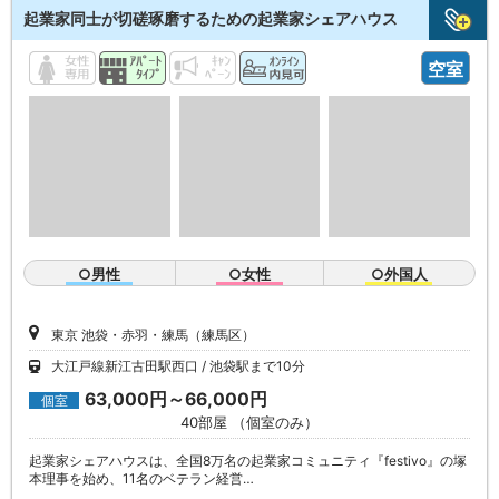
起業家同士が切磋琢磨するための起業家シェアハウス
空室
○男性
○女性
○外国人
東京 池袋・赤羽・練馬（練馬区）
大江戸線新江古田駅西口
池袋駅まで10分
63,000円～66,000円
個室
40部屋 （個室のみ）
起業家シェアハウスは、全国8万名の起業家コミュニティ『festivo』の塚
本理事を始め、11名のベテラン経営…