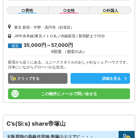
○男性
○女性
○外国人
東京 新宿・中野・高円寺（杉並区）
JR中央本線/東京メトロ丸ノ内線荻窪
新宿駅まで10分
35,000円～57,000円
個室
6部屋 （個室のみ）
荻窪から近くにある、ユニークスタイルのおしゃれなシェアハウスです。
日本にいながらグローバルな生活…
クリップ
詳細を見る
この物件にメールで問い合せる
C’s(Si:s) share帝塚山
大阪屈指の高級住宅地 帝塚山エリアに・・・