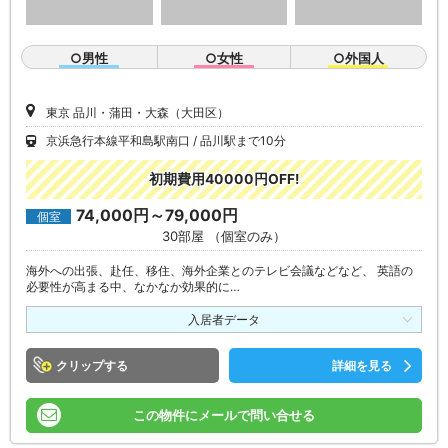
○男性
○女性
○外国人
東京 品川・蒲田・大森（大田区）
京浜急行本線平和島駅南口
品川駅まで10分
初期費用40000円OFF!
74,000円～79,000円
個室
30部屋 （個室のみ）
海外への出張、赴任、移住、海外企業とのテレビ会議などなど、 英語の
必要性が高まる中、なかなか効果的に…
入居者データ
クリップ
詳細を見る
この物件にメールで問い合せる