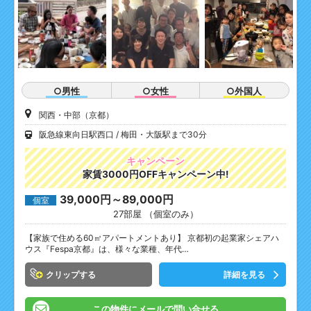
○男性
○女性
○外国人
関西・中部（京都）
阪急線東向日駅西口
梅田・大阪駅まで30分
キャンペーン
家賃3000円OFFキャンペーン中!
39,000円～89,000円
個室
27部屋 （個室のみ）
【家族で住める60㎡アパートメントあり】 京都初の起業家シェアハ
ウス『Fespa京都』は、様々な業種、年代…
クリップ
詳細を見る
この物件にメールで問い合せる