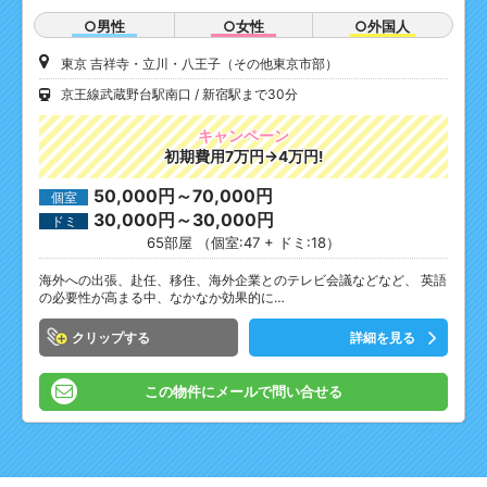
○男性
○女性
○外国人
東京 吉祥寺・立川・八王子（その他東京市部）
京王線武蔵野台駅南口
新宿駅まで30分
キャンペーン
初期費用7万円→4万円!
50,000円～70,000円
個室
30,000円～30,000円
ドミ
65部屋 （個室:47 + ドミ:18）
海外への出張、赴任、移住、海外企業とのテレビ会議などなど、 英語
の必要性が高まる中、なかなか効果的に…
クリップ
詳細を見る
この物件にメールで問い合せる