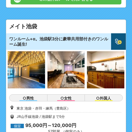
メイト池袋
ワンルーム+α。池袋駅3分に豪華共用部付きのワンル
ーム誕生!
○男性
○女性
○外国人
東京 池袋・赤羽・練馬（豊島区）
JR山手線池袋
池袋駅まで5分
95,000円～120,000円
個室
57部屋 （個室のみ）