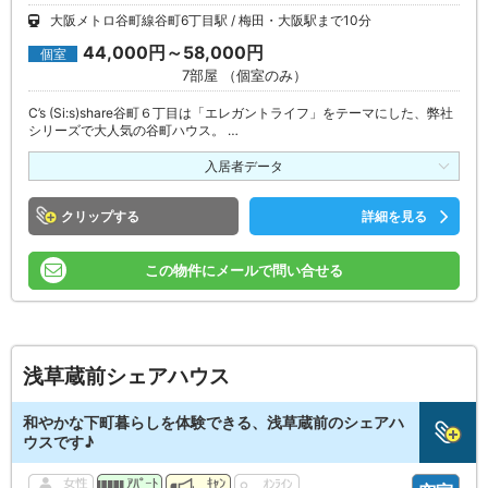
大阪メトロ谷町線谷町6丁目駅
梅田・大阪駅まで10分
44,000円～58,000円
個室
7部屋 （個室のみ）
C’s (Si:s)share谷町６丁目は「エレガントライフ」をテーマにした、弊社
シリーズで大人気の谷町ハウス。 …
入居者データ
クリップ
詳細を見る
この物件にメールで問い合せる
浅草蔵前シェアハウス
和やかな下町暮らしを体験できる、浅草蔵前のシェアハ
ウスです♪