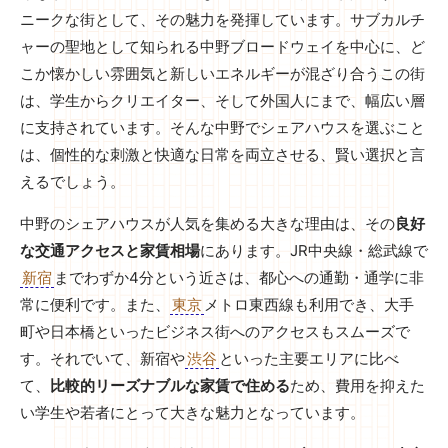
ニークな街として、その魅力を発揮しています。サブカルチ
ャーの聖地として知られる中野ブロードウェイを中心に、ど
こか懐かしい雰囲気と新しいエネルギーが混ざり合うこの街
は、学生からクリエイター、そして外国人にまで、幅広い層
に支持されています。そんな中野でシェアハウスを選ぶこと
は、個性的な刺激と快適な日常を両立させる、賢い選択と言
えるでしょう。
中野のシェアハウスが人気を集める大きな理由は、その
良好
な交通アクセスと家賃相場
にあります。JR中央線・総武線で
新宿
までわずか4分という近さは、都心への通勤・通学に非
常に便利です。また、
東京
メトロ東西線も利用でき、大手
町や日本橋といったビジネス街へのアクセスもスムーズで
す。それでいて、新宿や
渋谷
といった主要エリアに比べ
て、
比較的リーズナブルな家賃で住める
ため、費用を抑えた
い学生や若者にとって大きな魅力となっています。