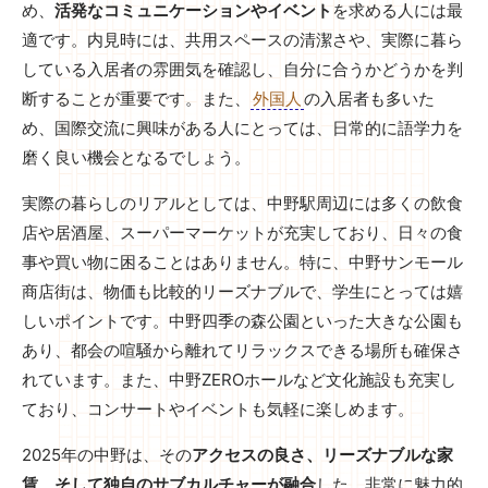
め、
活発なコミュニケーションやイベント
を求める人には最
適です。内見時には、共用スペースの清潔さや、実際に暮ら
している入居者の雰囲気を確認し、自分に合うかどうかを判
断することが重要です。また、
外国人
の入居者も多いた
め、国際交流に興味がある人にとっては、日常的に語学力を
磨く良い機会となるでしょう。
実際の暮らしのリアルとしては、中野駅周辺には多くの飲食
店や居酒屋、スーパーマーケットが充実しており、日々の食
事や買い物に困ることはありません。特に、中野サンモール
商店街は、物価も比較的リーズナブルで、学生にとっては嬉
しいポイントです。中野四季の森公園といった大きな公園も
あり、都会の喧騒から離れてリラックスできる場所も確保さ
れています。また、中野ZEROホールなど文化施設も充実し
ており、コンサートやイベントも気軽に楽しめます。
2025年の中野は、その
アクセスの良さ、リーズナブルな家
賃、そして独自のサブカルチャーが融合
した、非常に魅力的