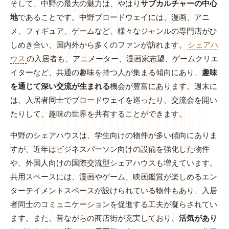
そして、中野の最大の魅力は、やはり
サブカルチャーの中心
地
であることです。中野ブロードウェイには、漫画、アニ
メ、フィギュア、ゲームなど、様々なジャンルの専門店がひ
しめき合い、国内外から多くのファンが訪れます。
シェアハ
ウス
の入居者も、アニメーター、漫画家志望、ゲームクリエ
イターなど、共通の趣味を持つ人が集まる傾向にあり、
趣味
を通じて深い交流が生まれる
機会が豊富にあります。週末に
は、入居者同士でブロードウェイを巡ったり、交流会を開い
たりして、趣味の世界を共有することができます。
中野のシェアハウスは、学生向けの物件が多い傾向にありま
すが、近年はビジネスパーソン向けの設備を強化した物件
や、外国人向けの国際交流型シェアハウスも増えています。
共用スペースには、漫画やゲーム、映画鑑賞が楽しめるエン
ターテイメントスペースが設けられている物件もあり、入居
者同士のコミュニケーションを促進する工夫が凝らされてい
ます。また、昔ながらの商店街が充実しており、
活気があり