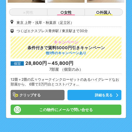
×男性
○女性
○外国人
東京 上野・浅草・秋葉原（足立区）
つくばエクスプレス青井駅
東京駅まで30分
キャンペーン
条件付きで賃料5000円引きキャンペーン
他1件のキャンペーンあり
28,800円～45,800円
個室
7部屋 （個室のみ）
12畳＋2畳の広々ウォークインクローゼットのあるハイグレードなお
部屋から、 6畳で3万円台とコストパフォ…
クリップ
詳細を見る
この物件にメールで問い合せる