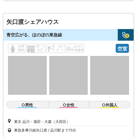
矢口渡シェアハウス
青空広がる、ほのぼの東急線
空室
○男性
○女性
○外国人
東京 品川・蒲田・大森（大田区）
東急多摩川線矢口渡
品川駅まで15分