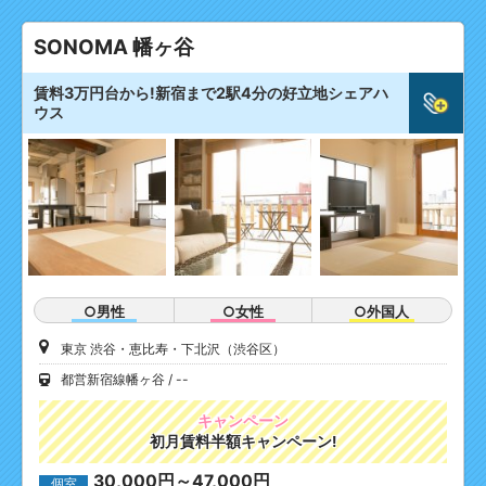
SONOMA 幡ヶ谷
賃料3万円台から!新宿まで2駅4分の好立地シェアハ
ウス
○男性
○女性
○外国人
東京 渋谷・恵比寿・下北沢（渋谷区）
都営新宿線幡ヶ谷
--
キャンペーン
初月賃料半額キャンペーン!
30,000円～47,000円
個室