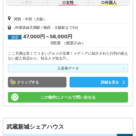
×男性
○女性
○外国人
関西・中部（大阪）
JR環状線天満駅
梅田・大阪駅まで5分
47,000円～58,000円
個室
9部屋 （個室のみ）
ここ天満は安くてうまいグルメの宝庫！メディアに紹介された行列の絶え
ない超人気店から、知る人ぞ知る穴…
入居者データ
クリップ
詳細を見る
この物件にメールで問い合せる
武蔵新城シェアハウス