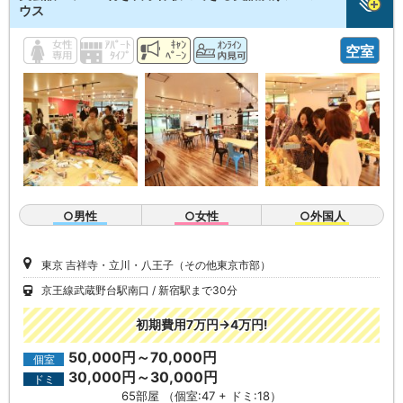
ウス
空室
○男性
○女性
○外国人
東京 吉祥寺・立川・八王子（その他東京市部）
京王線武蔵野台駅南口
新宿駅まで30分
初期費用7万円→4万円!
50,000円～70,000円
個室
30,000円～30,000円
ドミ
65部屋 （個室:47 + ドミ:18）