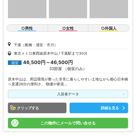
○男性
○女性
○外国人
千葉（船橋・浦安・市川）
東京メトロ東西線原木中山
千葉駅まで30分
46,500円～46,500円
個室
33部屋 （個室のみ）
原木中山は、周辺環境が整った非常に暮らしやすい土地ながら都心日本橋
へ直通26分の便利さ。 物価や家賃…
入居者データ
クリップ
詳細を見る
この物件にメールで問い合せる