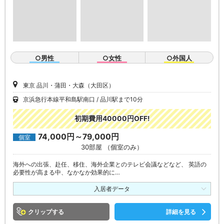
○男性
○女性
○外国人
東京 品川・蒲田・大森（大田区）
京浜急行本線平和島駅南口
品川駅まで10分
初期費用40000円OFF!
74,000円～79,000円
個室
30部屋 （個室のみ）
海外への出張、赴任、移住、海外企業とのテレビ会議などなど、 英語の
必要性が高まる中、なかなか効果的に…
入居者データ
クリップ
詳細を見る