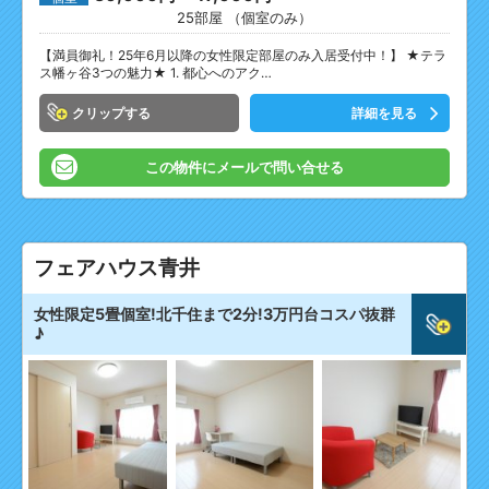
25部屋 （個室のみ）
【満員御礼！25年6月以降の女性限定部屋のみ入居受付中！】 ★テラ
ス幡ヶ谷3つの魅力★ 1. 都心へのアク…
クリップ
詳細を見る
この物件にメールで問い合せる
フェアハウス青井
女性限定5畳個室!北千住まで2分!3万円台コスパ抜群
♪