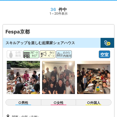
36
件中
1～20件表示
Fespa京都
スキルアップを楽しむ起業家シェアハウス
空室
○男性
○女性
○外国人
関西・中部（京都）