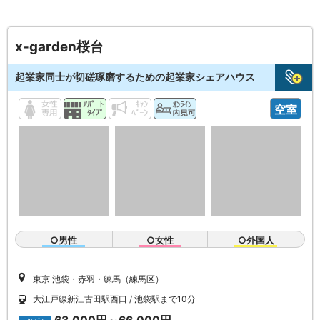
x-garden桜台
起業家同士が切磋琢磨するための起業家シェアハウス
空室
○男性
○女性
○外国人
東京 池袋・赤羽・練馬（練馬区）
大江戸線新江古田駅西口
池袋駅まで10分