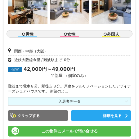
○男性
○女性
○外国人
関西・中部（大阪）
近鉄大阪線今里
難波駅まで10分
42,000円～49,000円
個室
11部屋 （個室のみ）
難波まで電車８分、駅徒歩３分。戸建をフルリノベーションしたデザイナ
ーズシェアハウスです。 新築のよ…
入居者データ
クリップ
詳細を見る
この物件にメールで問い合せる