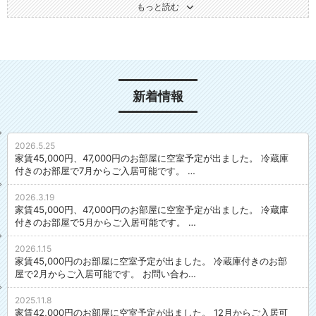
にお過ごしいただけます。
もっと読む
プライベートを大切にしながら、シェアメイトとの交流も楽しみたい。
そんな自立した大人にぴったりのシェアハウスです。
内覧やご相談、ご質問など、気になることは何でもお問い合わせくださ
い。
シェアハウスは初めてという方も、ぜひお気軽にご連絡ください！
新着情報
★★便利な周辺環境★★
近鉄線今里駅から徒歩３分。
2026.5.25
家賃45,000円、47,000円のお部屋に空室予定が出ました。 冷蔵庫
難波まで４駅（直通８分）、ＪＲ環状線へも１駅（鶴橋駅）
付きのお部屋で7月からご入居可能です。 …
大阪市内どこへ行くのも便利です。
駅近なので夜の帰宅も安心です。
2026.3.19
家賃45,000円、47,000円のお部屋に空室予定が出ました。 冷蔵庫
スーパー徒歩３分、コンビニ徒歩２分、飲食店も徒歩圏内に多数。
付きのお部屋で5月からご入居可能です。 …
便利で快適な生活をお約束します！^ ^
2026.1.15
家賃45,000円のお部屋に空室予定が出ました。 冷蔵庫付きのお部
★★ウォーターサーバー＆ワインセラーのある快適生活★★
屋で2月からご入居可能です。 お問い合わ…
ダイニングスペースには、自由に使えるウォーターサーバーとワインセ
ラーを設置。
2025.11.8
ウォーターサーバーは、熱湯と冷水がいつでも使えるので、水分補給や
家賃42,000円のお部屋に空室予定が出ました。 12月からご入居可