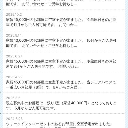
カップ麺の調理など、幅広くご利用いただけます。
能です。 お問い合わせ・ご見学お待ちし…
ワインセラーもお酒が好きな方には嬉しい設備。
お気に入りのワインをストックしたり、ときにはみんなでワインを持ち
2025.10.2
家賃45,000円のお部屋に空室予定が出ました。 冷蔵庫付きのお部
寄ってパーティーをしたり、ハウスでの楽しみがぐっと広がります！
屋で11月からご入居可能です。 お問い合…
もちろん、お酒を飲めない方も大歓迎ですよ！
2025.8.14
家賃43,000円のお部屋に空室予定が出ました。 10月からご入居可
★★充実した館内設備★★
能です。 お問い合わせ・ご見学お待ちし…
新築のような館内は設備も充実。
お風呂が２つ（シャワールームも１つあります）あるので、混み合う時
2025.6.27
間でも安心して湯船につかっていただけます。
家賃45,000円のお部屋に空室予定が出ました。 冷蔵庫付きのお部
ボタン一つで自動でお湯がはれて楽チンです。追い炊き機能も付いてま
屋で8月からご入居可能です。 お問い合わ…
す。
2025.4.22
主な共用設備
家賃45,000円のお部屋に空室予定が出ました。 当シェアハウスで
大型テレビ（CSデジタル放送対応）、ドラム式洗濯乾燥機、電子レン
一番広いお部屋（8畳）で、6月からご入居…
ジ、オーブントースター、炊飯器、冷蔵庫、ウォーターサーバー、ワイ
ンセラー、IHクッキングヒーター、食器、調理器具、掃除機、アイロ
2025.3.5
現在募集中のお部屋は、残り1室（家賃40,000円）となっておりま
ン、アイロン台など
す。 5月からご入居可能です。
インターネット環境は、全室Wi-Fi利用（無料）
リビングのパソコンスペースでは、10ギガの高速光回線もご利用いただ
2024.6.25
ウォークインクローゼットのあるお部屋に空室予定が出ました。
けます。