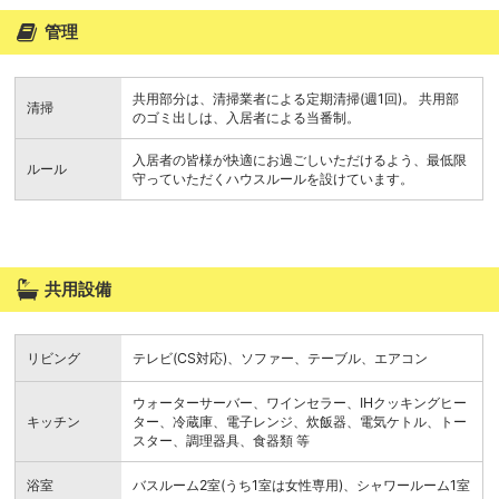
管理
共用部分は、清掃業者による定期清掃(週1回)。 共用部
清掃
のゴミ出しは、入居者による当番制。
入居者の皆様が快適にお過ごしいただけるよう、最低限
ルール
守っていただくハウスルールを設けています。
共用設備
リビング
テレビ(CS対応)、ソファー、テーブル、エアコン
ウォーターサーバー、ワインセラー、IHクッキングヒー
キッチン
ター、冷蔵庫、電子レンジ、炊飯器、電気ケトル、トー
スター、調理器具、食器類 等
浴室
バスルーム2室(うち1室は女性専用)、シャワールーム1室