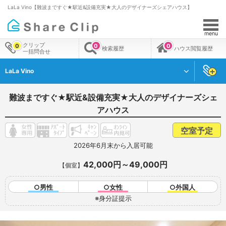
LaLa Vino【難波まですぐ★駅近&設備充実★大人のデザイナーズシェアハウス】
menu
クリップ
0
0
0
検索履歴
ハウス閲覧履歴
一括問合せ
LaLa Vino
難波まですぐ★駅近&設備充実★大人のデザイナーズシェ
アハウス
空室予定
2026年6月末から入居可能
42,000円～49,000円
【個室】
○男性
○女性
○外国人
※身分証提示