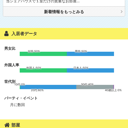
当シェアハウスで１室だけの貴重なお部屋…
★★個室でもゆっくり★★
新着情報をもっとみる
全室鍵付でセキュリティ面も安心。
全室にテレビ用コンセント設置。ＣＳデジタル放送対応。スポーツ中継
や映画・ドラマなど個室で楽しめます
入居者データ
■■お問い合わせ■■
男女比
快適さとオシャレを兼ね備えた人気のシェアハウスです。
女性:50%
男性:50%
直接お越しいただくのが難しい方には、オンラインでのご見学にも対応
しています。
外国人率
ご質問・ご見学などぜひお気軽にお問い合わせください！
外国人:50%
日本人:50%
世代別
10代:0%
30代:40%
20代:60%
40歳以上:0%
パーティ・イベント
月に数回
部屋