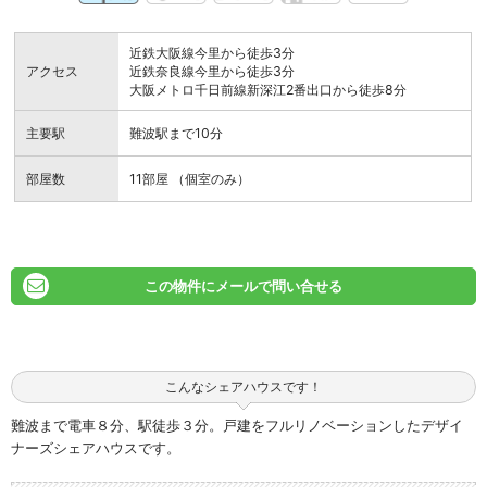
近鉄大阪線今里から徒歩3分
アクセス
近鉄奈良線今里から徒歩3分
大阪メトロ千日前線新深江2番出口から徒歩8分
主要駅
難波駅まで10分
部屋数
11部屋 （個室のみ）
この物件にメールで問い合せる
こんなシェアハウスです！
難波まで電車８分、駅徒歩３分。戸建をフルリノベーションしたデザイ
ナーズシェアハウスです。
新築のようにピカピカの館内は、充実の設備とオシャレな空間で、快適