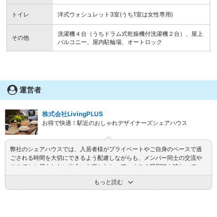
トイレ
洋式ウォシュレット3室(うち1室は女性専用)
洗濯機４台（うちドラム式乾燥機付洗濯機２台）、屋上
その他
バルコニー、屋内駐輪場、オートロック
運営者
株式会社LivingPLUS
お得で快適！駅近のおしゃれデザイナーズシェアハウス
弊社のシェアハウスでは、入居者様がプライベートやご自身のペースで過
ごされる時間を大切にできるよう配慮しながらも、メンバー同士の交流や
そこでしか得られない出会いを楽しむシェアハウスの醍醐味も味わってい
ただけるような運営を心がけています。
もっと読む
入居者様がストレスなく過ごしていただけるように、そしてご自身の夢や
やりたいことを実現できるように、１人１人と向き合いながら一緒に素敵
なシェアハウスを作っていきたいと考えています。