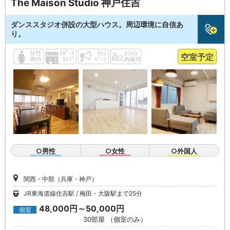
The Maison Studio 神戸住吉
ダンススタジオ併設の大型ハウス。周辺環境に自信あ
り。
空室予定
○男性
○女性
○外国人
関西・中部（兵庫・神戸）
JR東海道線住吉駅
梅田・大阪駅まで25分
48,000円～50,000円
個室
30部屋 （個室のみ）