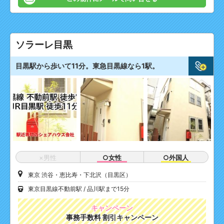
ソラーレ目黒
目黒駅から歩いて11分。東急目黒線なら1駅。
×男性
○女性
○外国人
東京 渋谷・恵比寿・下北沢（目黒区）
東京目黒線不動前駅
品川駅まで15分
キャンペーン
事務手数料 割引キャンペーン