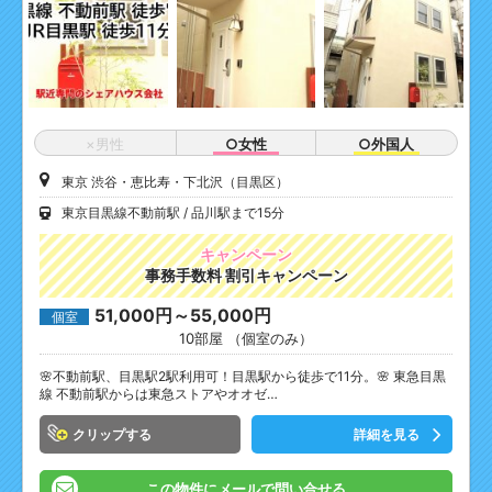
×男性
○女性
○外国人
東京 渋谷・恵比寿・下北沢（目黒区）
東京目黒線不動前駅
品川駅まで15分
キャンペーン
事務手数料 割引キャンペーン
51,000円～55,000円
個室
10部屋 （個室のみ）
🌸不動前駅、目黒駅2駅利用可！目黒駅から徒歩で11分。🌸 東急目黒
線 不動前駅からは東急ストアやオオゼ…
クリップ
詳細を見る
この物件にメールで問い合せる