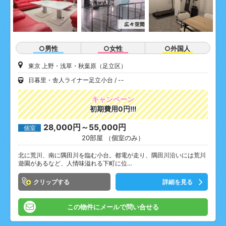
○男性
○女性
○外国人
東京 上野・浅草・秋葉原（足立区）
日暮里・舎人ライナー足立小台
--
キャンペーン
初期費用0円!!!
28,000円～55,000円
個室
20部屋 （個室のみ）
北に荒川、南に隅田川を臨む小台。都電が走り、隅田川沿いには荒川
遊園があるなど、人情味溢れる下町に位…
クリップ
詳細を見る
この物件にメールで問い合せる