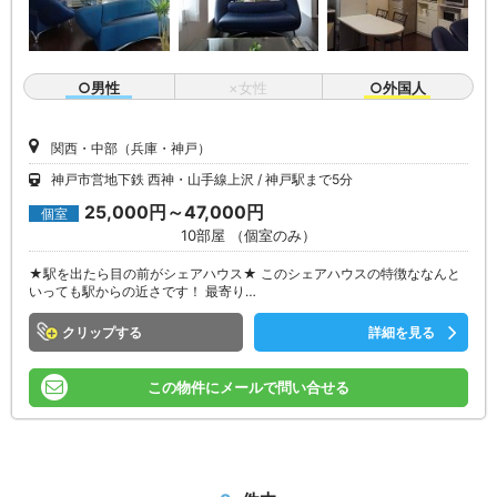
○男性
×女性
○外国人
関西・中部（兵庫・神戸）
神戸市営地下鉄 西神・山手線上沢
神戸駅まで5分
25,000円～47,000円
個室
10部屋 （個室のみ）
★駅を出たら目の前がシェアハウス★ このシェアハウスの特徴ななんと
いっても駅からの近さです！ 最寄り…
クリップ
詳細を見る
この物件にメールで問い合せる