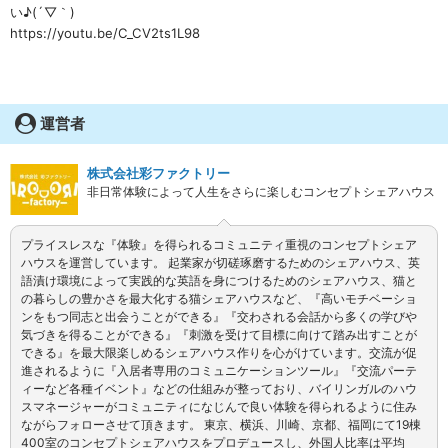
い♪(´▽｀)
https://youtu.be/C_CV2ts1L98
運営者
株式会社彩ファクトリー
非日常体験によって人生をさらに楽しむコンセプトシェアハウス
プライスレスな『体験』を得られるコミュニティ重視のコンセプトシェア
ハウスを運営しています。 起業家が切磋琢磨するためのシェアハウス、英
語漬け環境によって実践的な英語を身につけるためのシェアハウス、猫と
の暮らしの豊かさを最大化する猫シェアハウスなど、『高いモチベーショ
ンをもつ同志と出会うことができる』『交わされる会話から多くの学びや
気づきを得ることができる』『刺激を受けて目標に向けて踏み出すことが
できる』を最大限楽しめるシェアハウス作りを心がけています。交流が促
進されるように『入居者専用のコミュニケーションツール』『交流パーテ
ィーなど各種イベント』などの仕組みが整っており、バイリンガルのハウ
スマネージャーがコミュニティになじんで良い体験を得られるように住み
ながらフォローさせて頂きます。 東京、横浜、川崎、京都、福岡にて19棟
400室のコンセプトシェアハウスをプロデュースし、外国人比率は平均