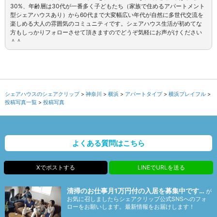
30%、年齢層は30代が一番多く子どもたち（家族で住めるアパートメント
型シェアハウスあり）から60代まで大変幅広い年代が自然に多世代交流を
楽しめる大人の雰囲気のコミュニティです。シェアハウス生活が初めてな
方もしっかりフォローさせて頂きますのでどうぞ気軽にお声がけください
＾＾
シェアハウスのシェアクリップ
神奈川
横浜
アパートタイプ
横浜プレイフル
投稿写真一覧
投稿写真
よくある質問はこちら
Xでポストする
LINEでURLを送る
清掃のお仕事月1万円付の入居を募集中です…
が
お気に召しましたらシェアクリップ公式SNSへのフォ
ローをお願いします。最新情報をお届けします！