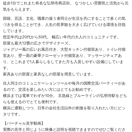
徒歩1分でこれまた有名な弘明寺商店街。 なつかしい雰囲気と活気から元
気をもらえます。
国籍、言語、文化、職業の違う者同士が生活を共にすることで多くの気
づきを得ることができ、人生の世界観を大きく広げていける環境を目指
しています。
想定年代は20代から50代。 幅広い年代の大人のコミュニティです。
部屋も最大12畳の広さでデザイナーズ。
ジャグジー風の広いお風呂付き、大型キッチン付個室あり、トイレ付個
室あり、壁一面の豪華クローゼット付個室あり、マッサージチェアあ
り、とこれまで1人暮らしをしてきた方も入居しやすい設備にしていま
す。
家具ありの部屋と家具なしの部屋を用意しています。
住人同士のコミュニケーションツールや毎月の国際交流パーティーがあ
るので、交流を楽しみたい方にはとてもお勧めです。
横浜までは電車でわずか10分。 京急線とブルーラインの弘明寺駅をどち
らも使えるのでとても便利です。
横浜に通勤しつつ、日常の会社生活以外の刺激を取り入れたい方にピッ
タリです。
【バーチャル見学動画】
実際の見学と同じように映像と説明を視聴できますのでぜひご覧くださ