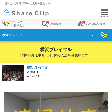
清掃のお仕事月1万円付の入居を募集中です…
menu
クリップ
0
0
0
検索履歴
ハウス閲覧履歴
一括問合せ
横浜プレイフル
横浜プレイフル
清掃のお仕事月1万円付の入居を募集中です…
横浜プレイフル
神奈川
弘明寺駅