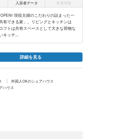
入居者データ
新着情報
OPEN! 現役主婦のこだわりの詰まった一
共有できる家」。リビングとキッチンは
るロフトは共有スペースとして大きな荷物な
いキッチ…
詳細を見る
ス
外国人OKのシェアハウス
アハウス