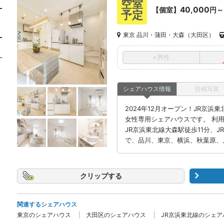
空室
40,000
【個室】
円～
予定
東京 品川・蒲田・大森（大田区）
×男性
シェアハウス情報
投稿写真
2024年12月オープン！JR京
女性専用シェアハウスです。 利
JR京浜東北線大森駅徒歩11分、
で、品川、東京、横浜、秋葉原、
クリップ
関連するシェアハウス
東京のシェアハウス
大田区のシェアハウス
JR京浜東北線のシェア