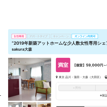
“2019年新築アットホームな少人数女性専用シェ
sakura大森
満室
59,000
【個室】
円～
東京 品川・蒲田・大森（大田区）
×男性
※保