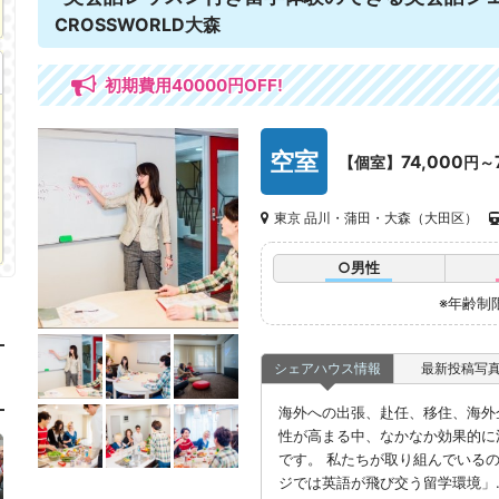
CROSSWORLD大森
初期費用40000円OFF!
空室
74,000
【個室】
円～
東京 品川・蒲田・大森（大田区）
○男性
※年齢制
シェアハウス情報
最新投稿写
海外への出張、赴任、移住、海外
性が高まる中、なかなか効果的に
です。 私たちが取り組んでいる
ジでは英語が飛び交う留学環境」