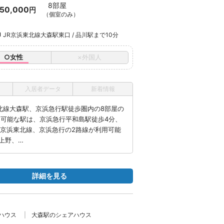
8部屋
50,000
円
（個室のみ）
JR京浜東北線大森駅東口 / 品川駅まで10分
○女性
×外国人
入居者データ
新着情報
浜東北線大森駅、京浜急行駅徒歩圏内の8部屋の
用可能な駅は、京浜急行平和島駅徒歩4分、
JR京浜東北線、京浜急行の2路線が利用可能
上野、…
詳細を見る
ハウス
大森駅のシェアハウス