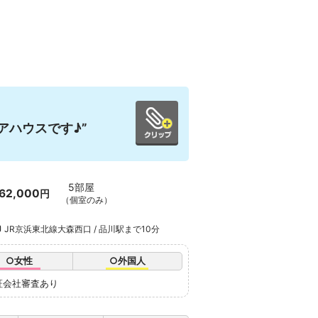
アハウスです♪”
5部屋
62,000
円
（個室のみ）
JR京浜東北線大森西口 / 品川駅まで10分
○女性
○外国人
証会社審査あり