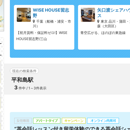
WISE HOUSE習志
矢口渡シェアハ
野
ス
千葉（船橋・浦安・市
東京 品川・蒲田・
川）
森（大田区）
【初月賃料・保証料ゼロ!】WISE
青空広がる、ほのぼの東急線
HOUSE習志野/三山
現在の検索条件
平和島駅
3
件中 / 1～3件表示
“英会話レッスン付き留学体験のできる英会話シェ