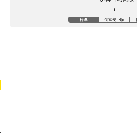
件中 / 1～3件表示
1
標準
個室安い順
ス