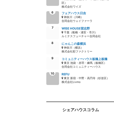
区）
株式会社ワイズ
フェアハウス日吉
神奈川（川崎）
合同会社ウェイファーラ
WISE HOUSE習志野
千葉（船橋・浦安・市川）
ルミナスフューチャー合同会社
にゃんこの森横浜
神奈川（横浜）
株式会社彩ファクトリー
コミュニティーハウス板橋上板橋
東京 池袋・赤羽・練馬（板橋区）
合同会社コミュニティーハウス
REFU
東京 新宿・中野・高円寺（杉並区）
株式会社Livmo
シェアハウスコラム