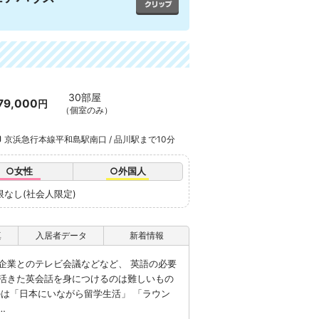
30部屋
79,000
円
（個室のみ）
京浜急行本線平和島駅南口 / 品川駅まで10分
○女性
○外国人
限なし(社会人限定)
真
入居者データ
新着情報
企業とのテレビ会議などなど、 英語の必要
活きた英会話を身につけるのは難しいもの
のは「日本にいながら留学生活」 「ラウン
…