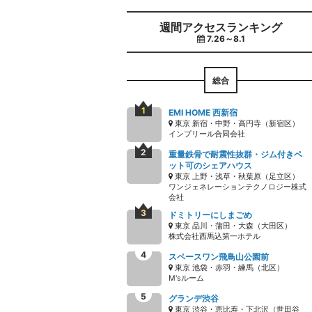
週間アクセスランキング
7.26～8.1
総合
EMI HOME 西新宿
東京 新宿・中野・高円寺（新宿区）
インプリール合同会社
重量鉄骨で耐震性抜群・ジム付きペ
ット可のシェアハウス
東京 上野・浅草・秋葉原（足立区）
ワンジェネレーションテクノロジー株式
会社
ドミトリーにしまごめ
東京 品川・蒲田・大森（大田区）
株式会社西馬込第一ホテル
スペースワン飛鳥山公園前
東京 池袋・赤羽・練馬（北区）
M'sルーム
グランデ渋谷
東京 渋谷・恵比寿・下北沢（世田谷