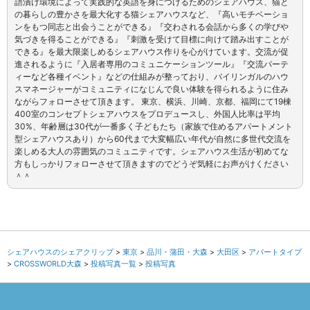
語漬け環境によって実践的な英語を身につけるためのシェアハウス、猫と
の暮らしの豊かさを最大化する猫シェアハウスなど、『高いモチベーショ
ンをもつ同志と出会うことができる』『交わされる会話から多くの学びや
気づきを得ることができる』『刺激を受けて目標に向けて踏み出すことが
できる』を最大限楽しめるシェアハウス作りを心がけています。交流が促
進されるように『入居者専用のコミュニケーションツール』『交流パーテ
ィーなど各種イベント』などの仕組みが整っており、バイリンガルのハウ
スマネージャーがコミュニティになじんで良い体験を得られるように住み
ながらフォローさせて頂きます。 東京、横浜、川崎、京都、福岡にて19棟
400室のコンセプトシェアハウスをプロデュースし、外国人比率は平均
30%、年齢層は30代が一番多く子どもたち（家族で住めるアパートメント
型シェアハウスあり）から60代まで大変幅広い年代が自然に多世代交流を
楽しめる大人の雰囲気のコミュニティです。シェアハウス生活が初めてな
方もしっかりフォローさせて頂きますのでどうぞ気軽にお声がけください
＾＾
シェアハウスのシェアクリップ
東京
品川・蒲田・大森
大田区
アパートタイプ
CROSSWORLD大森
投稿写真一覧
投稿写真