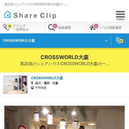
英語漬けシェアハウスCROSSWORLD大森の一…
menu
クリップ
0
0
0
検索履歴
ハウス閲覧履歴
一括問合せ
CROSSWORLD大森
CROSSWORLD大森
英語漬けシェアハウスCROSSWORLD大森の一…
CROSSWORLD大森
品川・蒲田・大森
平和島駅