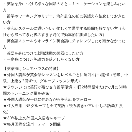
・英語を身につけて様々な国籍の方とコミュニケーションを楽しみたい
方
・留学やワーキングホリデー、海外赴任の前に英語力を強化しておきた
い方
・英会話スクールに通いたいが忙しくて通学する時間を持てない方（会
社から帰ってきた後のすきま時間で効率的に訓練したい方）
・英会話スクールやオンライン英会話にチャレンジしたが続かなかった
方
・英語を身につけて就職活動の武器にしたい方
・一度身につけた英語力を落としたくない方
【英語漬けシェアハウスの特徴】
★外国人講師が英会話レッスンをレベルごとに週2回ずつ開催（初級、中
級、上級を2回ずつ。グループレッスン形式）
★ラウンジでは英語が飛び交う留学環境（1日2時間話すだけで月に60時
間のトレーニング量を確保）
★外国人講師が一緒に住みながら英会話をフォロー
★住人専用LINEグループも全て英語（読み書きや言い回しの語彙力強
化）
★30%以上の外国人入居者をキープ
★毎月国際交流パーティーを開催