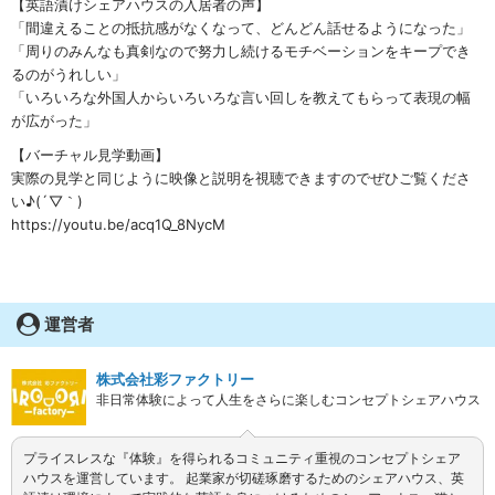
【英語漬けシェアハウスの入居者の声】
「間違えることの抵抗感がなくなって、どんどん話せるようになった」
「周りのみんなも真剣なので努力し続けるモチベーションをキープでき
るのがうれしい」
「いろいろな外国人からいろいろな言い回しを教えてもらって表現の幅
が広がった」
【バーチャル見学動画】
実際の見学と同じように映像と説明を視聴できますのでぜひご覧くださ
い♪(´▽｀)
https://youtu.be/acq1Q_8NycM
運営者
株式会社彩ファクトリー
非日常体験によって人生をさらに楽しむコンセプトシェアハウス
プライスレスな『体験』を得られるコミュニティ重視のコンセプトシェア
ハウスを運営しています。 起業家が切磋琢磨するためのシェアハウス、英