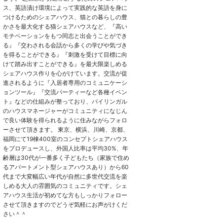
ス、英語漬け環境によって実践的な英語を身に
つけるためのシェアハウス、猫との暮らしの豊
かさを最大化する猫シェアハウスなど、『高い
モチベーションをもつ同志と出会うことができ
る』『交わされる会話から多くの学びや気づき
を得ることができる』『刺激を受けて目標に向
けて踏み出すことができる』を最大限楽しめる
シェアハウス作りを心がけています。交流が促
進されるように『入居者専用のコミュニケーシ
ョンツール』『交流パーティーなど各種イベン
ト』などの仕組みが整っており、バイリンガル
のハウスマネージャーがコミュニティになじん
で良い体験を得られるように住みながらフォロ
ーさせて頂きます。 東京、横浜、川崎、京都、
福岡にて19棟400室のコンセプトシェアハウス
をプロデュースし、外国人比率は平均30%、年
齢層は30代が一番多く子どもたち（家族で住め
るアパートメント型シェアハウスあり）から60
代まで大変幅広い年代が自然に多世代交流を楽
しめる大人の雰囲気のコミュニティです。シェ
アハウス生活が初めてな方もしっかりフォロー
させて頂きますのでどうぞ気軽にお声がけくだ
さい＾＾