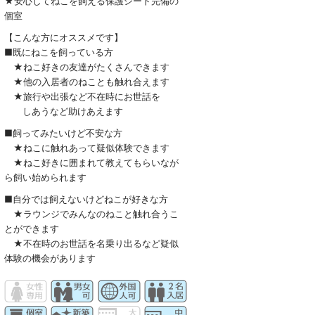
★安心してねこを飼える保護シート完備の
個室
【こんな方にオススメです】
■既にねこを飼っている方
★ねこ好きの友達がたくさんできます
★他の入居者のねことも触れ合えます
★旅行や出張など不在時にお世話を
しあうなど助けあえます
■飼ってみたいけど不安な方
★ねこに触れあって疑似体験できます
★ねこ好きに囲まれて教えてもらいなが
ら飼い始められます
■自分では飼えないけどねこが好きな方
★ラウンジでみんなのねこと触れ合うこ
とができます
★不在時のお世話を名乗り出るなど疑似
体験の機会があります