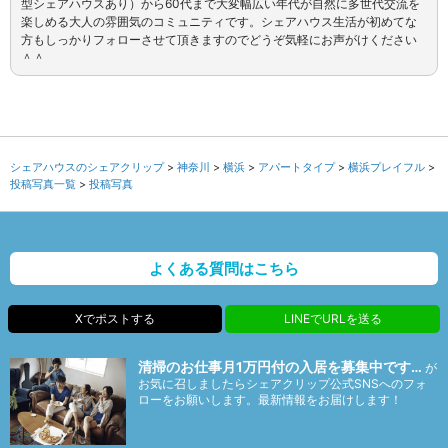
型シェアハウスあり）から60代まで大変幅広い年代が自然に多世代交流を
楽しめる大人の雰囲気のコミュニティです。シェアハウス生活が初めてな
方もしっかりフォローさせて頂きますのでどうぞ気軽にお声がけください
＾＾
シェアハウスのシェアクリップ
神奈川
横浜
アパートタイプ
横浜プレイフル
投稿写真一覧
投稿写真
よくある質問はこちら
Xでポストする
LINEでURLを送る
清掃のお仕事月1万円付の入居を募集中です…
が
お気に召しましたらシェアクリップ公式SNSへのフォ
ローをお願いします。最新情報をお届けします！