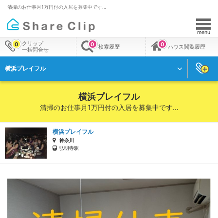
清掃のお仕事月1万円付の入居を募集中です…
menu
クリップ
0
0
0
検索履歴
ハウス閲覧履歴
一括問合せ
横浜プレイフル
横浜プレイフル
清掃のお仕事月1万円付の入居を募集中です…
横浜プレイフル
神奈川
弘明寺駅