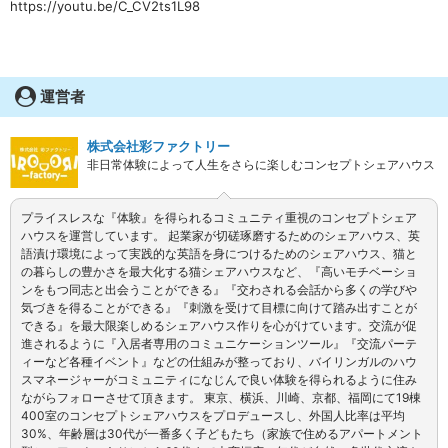
https://youtu.be/C_CV2ts1L98
運営者
株式会社彩ファクトリー
非日常体験によって人生をさらに楽しむコンセプトシェアハウス
プライスレスな『体験』を得られるコミュニティ重視のコンセプトシェア
ハウスを運営しています。 起業家が切磋琢磨するためのシェアハウス、英
語漬け環境によって実践的な英語を身につけるためのシェアハウス、猫と
の暮らしの豊かさを最大化する猫シェアハウスなど、『高いモチベーショ
ンをもつ同志と出会うことができる』『交わされる会話から多くの学びや
気づきを得ることができる』『刺激を受けて目標に向けて踏み出すことが
できる』を最大限楽しめるシェアハウス作りを心がけています。交流が促
進されるように『入居者専用のコミュニケーションツール』『交流パーテ
ィーなど各種イベント』などの仕組みが整っており、バイリンガルのハウ
スマネージャーがコミュニティになじんで良い体験を得られるように住み
ながらフォローさせて頂きます。 東京、横浜、川崎、京都、福岡にて19棟
400室のコンセプトシェアハウスをプロデュースし、外国人比率は平均
30%、年齢層は30代が一番多く子どもたち（家族で住めるアパートメント