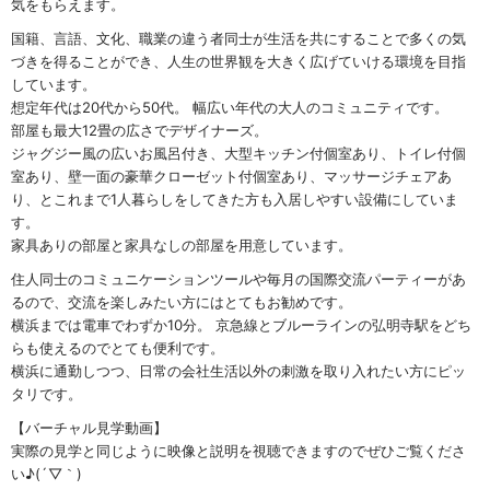
気をもらえます。
国籍、言語、文化、職業の違う者同士が生活を共にすることで多くの気
づきを得ることができ、人生の世界観を大きく広げていける環境を目指
しています。
想定年代は20代から50代。 幅広い年代の大人のコミュニティです。
部屋も最大12畳の広さでデザイナーズ。
ジャグジー風の広いお風呂付き、大型キッチン付個室あり、トイレ付個
室あり、壁一面の豪華クローゼット付個室あり、マッサージチェアあ
り、とこれまで1人暮らしをしてきた方も入居しやすい設備にしていま
す。
家具ありの部屋と家具なしの部屋を用意しています。
住人同士のコミュニケーションツールや毎月の国際交流パーティーがあ
るので、交流を楽しみたい方にはとてもお勧めです。
横浜までは電車でわずか10分。 京急線とブルーラインの弘明寺駅をどち
らも使えるのでとても便利です。
横浜に通勤しつつ、日常の会社生活以外の刺激を取り入れたい方にピッ
タリです。
【バーチャル見学動画】
実際の見学と同じように映像と説明を視聴できますのでぜひご覧くださ
い♪(´▽｀)