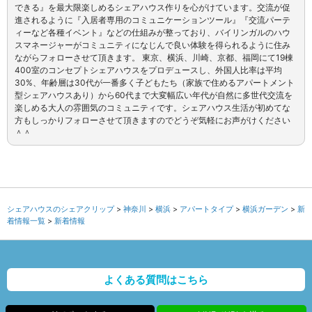
できる』を最大限楽しめるシェアハウス作りを心がけています。交流が促
進されるように『入居者専用のコミュニケーションツール』『交流パーテ
ィーなど各種イベント』などの仕組みが整っており、バイリンガルのハウ
スマネージャーがコミュニティになじんで良い体験を得られるように住み
ながらフォローさせて頂きます。 東京、横浜、川崎、京都、福岡にて19棟
400室のコンセプトシェアハウスをプロデュースし、外国人比率は平均
30%、年齢層は30代が一番多く子どもたち（家族で住めるアパートメント
型シェアハウスあり）から60代まで大変幅広い年代が自然に多世代交流を
楽しめる大人の雰囲気のコミュニティです。シェアハウス生活が初めてな
方もしっかりフォローさせて頂きますのでどうぞ気軽にお声がけください
＾＾
シェアハウスのシェアクリップ
神奈川
横浜
アパートタイプ
横浜ガーデン
新
着情報一覧
新着情報
よくある質問はこちら