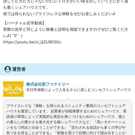
決してピカピカじゃないのにレトロさがいい味を出していてとにかく落
ち着くシェアハウスです。
他では得られないプライスレスな体験をぜひお楽しみください♪
【バーチャル見学動画】
実際の見学と同じように映像と説明を視聴できますのでぜひご覧くださ
い♪(´▽｀)
https://youtu.be/ci_QZU803Gc
運営者
株式会社彩ファクトリー
非日常体験によって人生をさらに楽しむコンセプトシェアハウス
プライスレスな『体験』を得られるコミュニティ重視のコンセプトシェア
ハウスを運営しています。 起業家が切磋琢磨するためのシェアハウス、英
語漬け環境によって実践的な英語を身につけるためのシェアハウス、猫と
の暮らしの豊かさを最大化する猫シェアハウスなど、『高いモチベーショ
ンをもつ同志と出会うことができる』『交わされる会話から多くの学びや
気づきを得ることができる』『刺激を受けて目標に向けて踏み出すことが