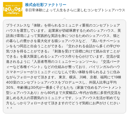
株式会社彩ファクトリー
非日常体験によって人生をさらに楽しむコンセプトシェアハウス
プライスレスな『体験』を得られるコミュニティ重視のコンセプトシェア
ハウスを運営しています。 起業家が切磋琢磨するためのシェアハウス、英
語漬け環境によって実践的な英語を身につけるためのシェアハウス、猫と
の暮らしの豊かさを最大化する猫シェアハウスなど、『高いモチベーショ
ンをもつ同志と出会うことができる』『交わされる会話から多くの学びや
気づきを得ることができる』『刺激を受けて目標に向けて踏み出すことが
できる』を最大限楽しめるシェアハウス作りを心がけています。交流が促
進されるように『入居者専用のコミュニケーションツール』『交流パーテ
ィーなど各種イベント』などの仕組みが整っており、バイリンガルのハウ
スマネージャーがコミュニティになじんで良い体験を得られるように住み
ながらフォローさせて頂きます。 東京、横浜、川崎、京都、福岡にて19棟
400室のコンセプトシェアハウスをプロデュースし、外国人比率は平均
30%、年齢層は30代が一番多く子どもたち（家族で住めるアパートメント
型シェアハウスあり）から60代まで大変幅広い年代が自然に多世代交流を
楽しめる大人の雰囲気のコミュニティです。シェアハウス生活が初めてな
方もしっかりフォローさせて頂きますのでどうぞ気軽にお声がけください
＾＾