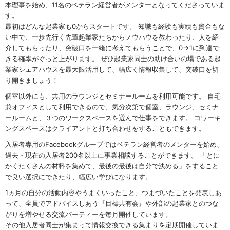
本理事を始め、11名のベテラン経営者がメンターとなってくださっていま
す。
最初はどんな起業家も0からスタートです。 知識も経験も実績も資金もな
い中で、一歩先行く先輩起業家たちからノウハウを教わったり、人を紹
介してもらったり、突破口を一緒に考えてもらうことで、0→1に到達で
きる確率がぐっと上がります。 ぜひ起業家同士の助け合いの場である起
業家シェアハウスを最大限活用して、幅広く情報収集して、突破口を切
り開きましょう！
個室以外にも、共用のラウンジとセミナールームを利用可能です。 自宅
兼オフィスとして利用できるので、気分次第で個室、ラウンジ、セミナ
ールームと、３つのワークスペースを選んで仕事をできます。 コワーキ
ングスペースはクライアントと打ち合わせをすることもできます。
入居者専用のFacebookグループではベテラン経営者のメンターを始め、
過去・現在の入居者200名以上に事業相談することができます。 「とに
かくたくさんの材料を集めて、最後の最後は自分で決める」をすること
で良い選択にできたり、幅広い学びになります。
1ヵ月の自分の活動内容やうまくいったこと、つまづいたことを発表しあ
って、全員でアドバイスしあう『目標共有会』や外部の起業家とのつな
がりを増やせる交流パーティーを毎月開催しています。
その他入居者同士が集まって情報交換できる集まりを定期開催していま