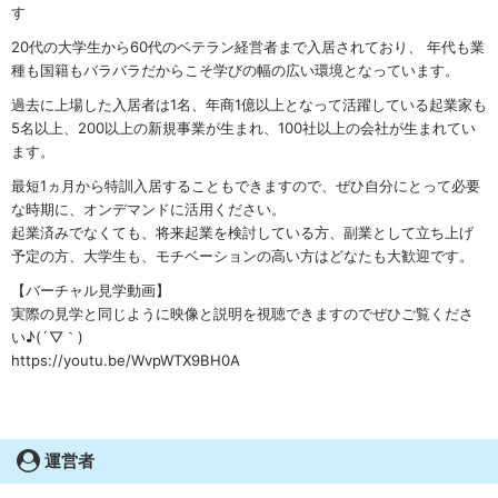
す
20代の大学生から60代のベテラン経営者まで入居されており、 年代も業
種も国籍もバラバラだからこそ学びの幅の広い環境となっています。
過去に上場した入居者は1名、年商1億以上となって活躍している起業家も
5名以上、200以上の新規事業が生まれ、100社以上の会社が生まれてい
ます。
最短1ヵ月から特訓入居することもできますので、ぜひ自分にとって必要
な時期に、オンデマンドに活用ください。
起業済みでなくても、将来起業を検討している方、副業として立ち上げ
予定の方、大学生も、モチベーションの高い方はどなたも大歓迎です。
【バーチャル見学動画】
実際の見学と同じように映像と説明を視聴できますのでぜひご覧くださ
い♪(´▽｀)
https://youtu.be/WvpWTX9BH0A
運営者