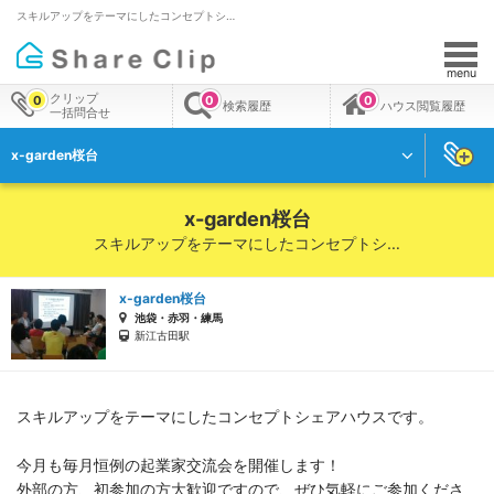
スキルアップをテーマにしたコンセプトシ…
menu
クリップ
0
0
0
検索履歴
ハウス閲覧履歴
一括問合せ
x-garden桜台
x-garden桜台
スキルアップをテーマにしたコンセプトシ…
x-garden桜台
池袋・赤羽・練馬
新江古田駅
スキルアップをテーマにしたコンセプトシェアハウスです。
今月も毎月恒例の起業家交流会を開催します！
外部の方、初参加の方大歓迎ですので、ぜひ気軽にご参加くださ