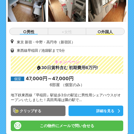
○男性
×女性
○外国人
東京 新宿・中野・高円寺（新宿区）
東西線早稲田
池袋駅まで5分
キャンペーン
🏠30日賃料含む 初期費用6万円!
47,000円～47,000円
個室
6部屋 （個室のみ）
地下鉄東西線『早稲田』駅徒歩3分の駅近に男性用シェアハウスがオ
ープンいたしました！高田馬場は隣の駅で…
クリップ
詳細を見る
この物件にメールで問い合せる