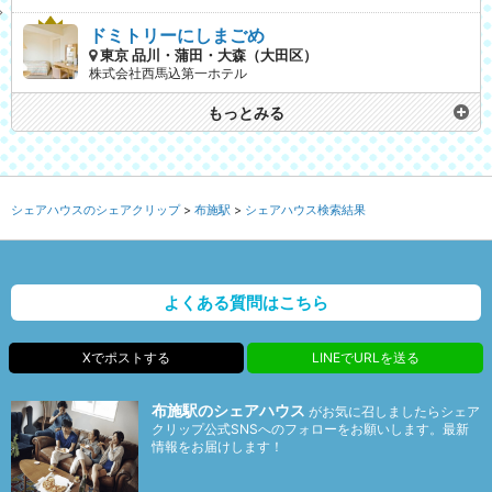
ドミトリーにしまごめ
東京 品川・蒲田・大森（大田区）
株式会社西馬込第一ホテル
もっとみる
シェアハウスのシェアクリップ
布施駅
シェアハウス検索結果
よくある質問はこちら
Xでポストする
LINEでURLを送る
布施駅のシェアハウス
がお気に召しましたらシェア
クリップ公式SNSへのフォローをお願いします。最新
情報をお届けします！