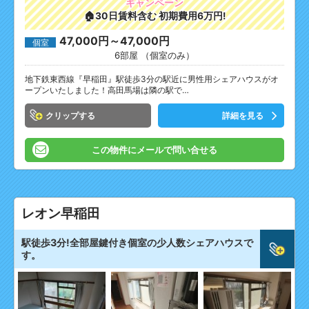
キャンペーン
🏠30日賃料含む 初期費用6万円!
47,000円～47,000円
個室
6部屋 （個室のみ）
地下鉄東西線『早稲田』駅徒歩3分の駅近に男性用シェアハウスがオ
ープンいたしました！高田馬場は隣の駅で…
クリップ
詳細を見る
この物件にメールで問い合せる
レオン早稲田
駅徒歩3分!全部屋鍵付き個室の少人数シェアハウスで
す。