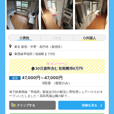
○男性
×女性
○外国人
東京 新宿・中野・高円寺（新宿区）
東西線早稲田
池袋駅まで5分
キャンペーン
🏠30日賃料含む 初期費用6万円!
47,000円～47,000円
個室
6部屋 （個室のみ）
地下鉄東西線『早稲田』駅徒歩3分の駅近に男性用シェアハウスがオ
ープンいたしました！高田馬場は隣の駅で…
クリップ
詳細を見る