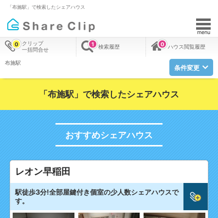
「布施駅」で検索したシェアハウス
menu
クリップ
0
1
0
検索履歴
ハウス閲覧履歴
一括問合せ
布施駅
条件変更
「布施駅」で検索したシェアハウス
おすすめシェアハウス
レオン早稲田
駅徒歩3分!全部屋鍵付き個室の少人数シェアハウスで
す。