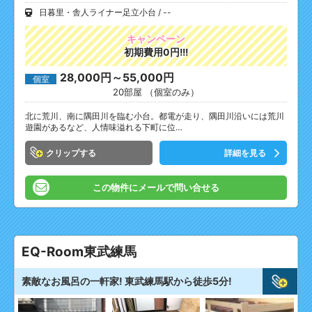
日暮里・舎人ライナー足立小台
--
キャンペーン
初期費用0円!!!
28,000円～55,000円
個室
20部屋 （個室のみ）
北に荒川、南に隅田川を臨む小台。都電が走り、隅田川沿いには荒川
遊園があるなど、人情味溢れる下町に位…
クリップ
詳細を見る
この物件にメールで問い合せる
EQ-Room東武練馬
素敵なお風呂の一軒家! 東武練馬駅から徒歩5分!