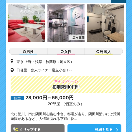
○男性
○女性
○外国人
東京 上野・浅草・秋葉原（足立区）
日暮里・舎人ライナー足立小台
--
キャンペーン
初期費用0円!!!
28,000円～55,000円
個室
20部屋 （個室のみ）
北に荒川、南に隅田川を臨む小台。都電が走り、隅田川沿いには荒川
遊園があるなど、人情味溢れる下町に位…
クリップ
詳細を見る