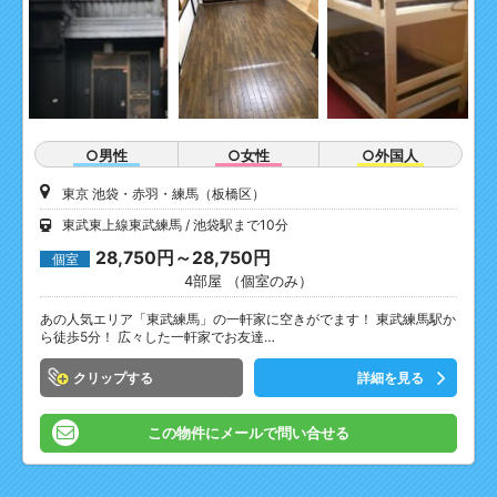
○男性
○女性
○外国人
東京 池袋・赤羽・練馬（板橋区）
東武東上線東武練馬
池袋駅まで10分
28,750円～28,750円
個室
4部屋 （個室のみ）
あの人気エリア「東武練馬」の一軒家に空きがでます！ 東武練馬駅か
ら徒歩5分！ 広々した一軒家でお友達…
クリップ
詳細を見る
この物件にメールで問い合せる