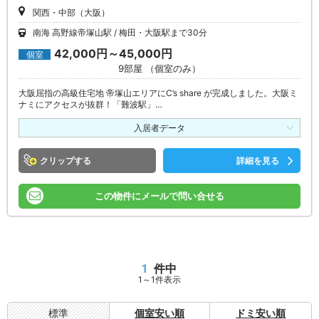
関西・中部（大阪）
南海 高野線帝塚山駅
梅田・大阪駅まで30分
42,000円～45,000円
個室
9部屋 （個室のみ）
大阪屈指の高級住宅地 帝塚山エリアにC’s share が完成しました。大阪ミ
ナミにアクセスが抜群！「難波駅」…
入居者データ
クリップ
詳細を見る
この物件にメールで問い合せる
1
件中
1～1件表示
標準
個室安い順
ドミ安い順