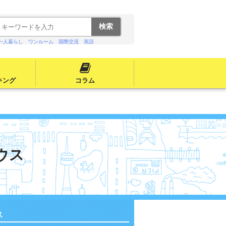
一人暮らし
ワンルーム
国際交流
英語
キング
コラム
ウス
ス