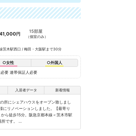
15部屋
41,000
円
（個室のみ）
本線茨木駅西口 / 梅田・大阪駅まで30分
○女性
○外国人
示必要 連帯保証人必要
入居者データ
新着情報
分の所にシェアハウスをオープン致しまし
様にリノベーションしました。【最寄り
＞から徒歩15分。阪急京都本線＜茨木市駅
場所です。 …