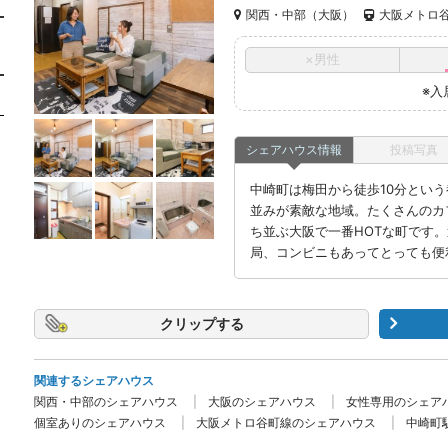
関西・中部（大阪）
大阪メトロ谷
×男性
※入
シェアハウス情報
投稿写真
中崎町は梅田から徒歩10分とい
並みが素敵な地域。たくさんのカ
ち並ぶ大阪で一番HOTな町です
局、コンビニもあってとっても便
クリップ
関連するシェアハウス
関西・中部のシェアハウス
大阪のシェアハウス
女性専用のシェア
個室ありのシェアハウス
大阪メトロ谷町線のシェアハウス
中崎町