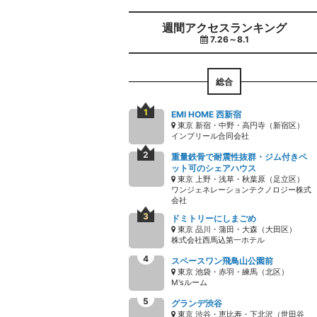
週間アクセスランキング
7.26～8.1
総合
EMI HOME 西新宿
東京 新宿・中野・高円寺（新宿区）
インプリール合同会社
重量鉄骨で耐震性抜群・ジム付きペ
ット可のシェアハウス
東京 上野・浅草・秋葉原（足立区）
ワンジェネレーションテクノロジー株式
会社
ドミトリーにしまごめ
東京 品川・蒲田・大森（大田区）
株式会社西馬込第一ホテル
スペースワン飛鳥山公園前
東京 池袋・赤羽・練馬（北区）
M'sルーム
グランデ渋谷
東京 渋谷・恵比寿・下北沢（世田谷