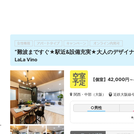
“難波まですぐ★駅近&設備充実★大人のデザイナ
LaLa Vino
空室
42,000
【個室】
円～
予定
関西・中部（大阪）
近鉄大阪線今
○男性