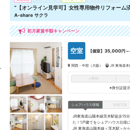
“【オンライン見学可】女性専用物件リフォーム
A-share サクラ
初月家賃半額キャンペーン
空室
35,000
【個室】
円～
関西・中部（大阪）
JR 東海道
×男性
※身分証提
シェアハウス情報
投稿写真
JR東海道山陽本線茨木駅徒歩15
た！1戸建てをシェアハウス仕様
JR 東海道山陽本線＜茨木駅＞か