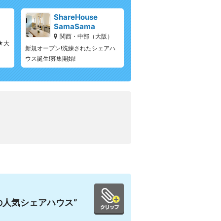
ShareHouse
SamaSama
）
関西・中部（大阪）
★大
新規オープン!洗練されたシェアハ
ウス誕生!募集開始!
の人気シェアハウス”