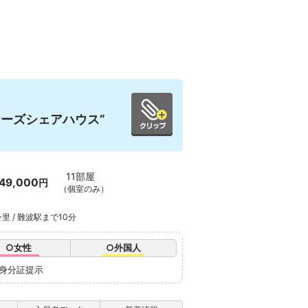
ーズシェアハウス”
11部屋
49,000
円
（個室のみ）
里 / 難波駅まで10分
○女性
○外国人
※身分証提示