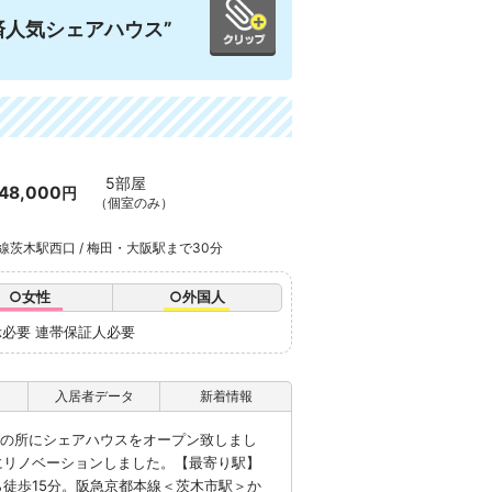
済人気シェアハウス”
5部屋
48,000
円
（個室のみ）
本線茨木駅西口 / 梅田・大阪駅まで30分
○女性
○外国人
示必要 連帯保証人必要
入居者データ
新着情報
分の所にシェアハウスをオープン致しまし
にリノベーションしました。【最寄り駅】
ら徒歩15分。阪急京都本線＜茨木市駅＞か