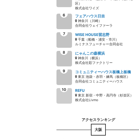
区）
株式会社ワイズ
フェアハウス日吉
神奈川（川崎）
合同会社ウェイファーラ
WISE HOUSE習志野
千葉（船橋・浦安・市川）
ルミナスフューチャー合同会社
にゃんこの森横浜
神奈川（横浜）
株式会社彩ファクトリー
コミュニティーハウス板橋上板橋
東京 池袋・赤羽・練馬（板橋区）
合同会社コミュニティーハウス
REFU
東京 新宿・中野・高円寺（杉並区）
株式会社Livmo
大阪