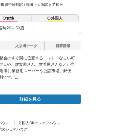
町線中崎町駅 / 梅田・大阪駅まで10分
○女性
○外国人
居時20～39歳
入居者データ
新着情報
う都会のすぐ隣に位置する、レトロな古い町
フェや、雑貨屋さん、古着屋さんなどが立
。近隣に業務用スーパーや公設市場、郵便
利です。…
詳細を見る
ハウス
外国人OKのシェアハウス
駅のシェアハウス