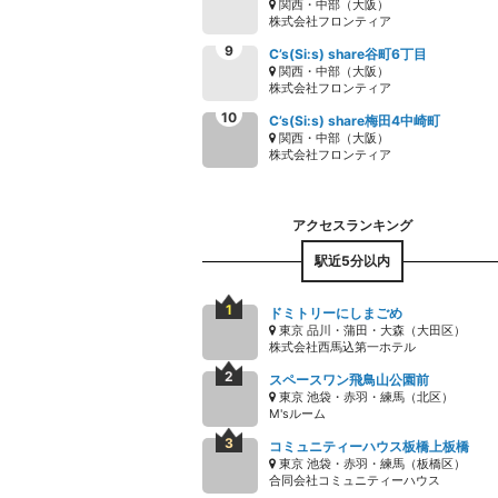
関西・中部（大阪）
株式会社フロンティア
C’s(Si:s) share谷町6丁目
関西・中部（大阪）
株式会社フロンティア
C’s(Si:s) share梅田4中崎町
関西・中部（大阪）
株式会社フロンティア
駅近5分以内
ドミトリーにしまごめ
東京 品川・蒲田・大森（大田区）
株式会社西馬込第一ホテル
スペースワン飛鳥山公園前
東京 池袋・赤羽・練馬（北区）
M'sルーム
コミュニティーハウス板橋上板橋
東京 池袋・赤羽・練馬（板橋区）
合同会社コミュニティーハウス