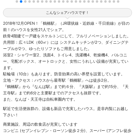
こんなシェアハウスです！
2018年12月OPEN！「鶴橋駅」（JR環状線・近鉄線・千日前線）が目の
前！のハウスを女性21人でシェア。
鉄骨4階建て一戸建をスケルトンにして、フルリノベーションしました。
共用部：広々LDK（60㎡）には システムキッチンが2つ、ダイニングテ
ーブルが2つ、ゆったりソファもご用意しました。
浴室2・シャワー室2、洗面4、トイレ4、洗濯機4、乾燥機4、バルコニ
ー、宅配ボックス、オートロックと、女性にうれしい設備が充実してい
ます。
駐輪場（10台）もあります。防音効果の高い界壁を設置しています。
立地・アクセス：ハウスから最寄駅「鶴橋駅」へは徒歩2分。
『鶴橋駅』から『なんば駅』まで約６分、『大阪駅』まで約15分、『天
王寺駅』まで約6分と主要駅までのアクセスも抜群です。
また、なんば・天王寺は自転車圏内です。
駅近で生活便抜群の、設備も新品で充実したハウス。是非内覧にお越し
下さい！
商業施設、周辺の飲食店が充実しています
コンビニ (セブンイレブン・ローソン徒歩２分)、スーパー (アンフレ徒歩