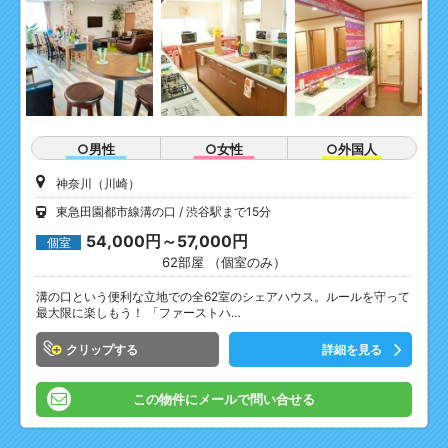
○男性
○女性
○外国人
神奈川（川崎）
東急田園都市線溝の口
渋谷駅まで15分
54,000円～57,000円
個室
62部屋 （個室のみ）
溝の口という便利な立地での全62室のシェアハウス。ルールを守って
最大限に楽しもう！ 「ファーストハ…
クリップ
詳細を見る
この物件にメールで問い合せる