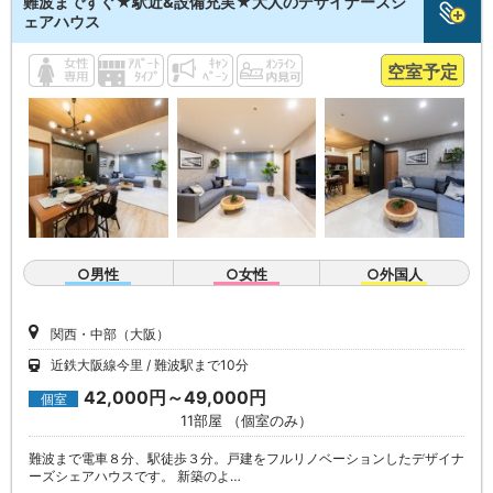
難波まですぐ★駅近&設備充実★大人のデザイナーズシ
ェアハウス
空室予定
○男性
○女性
○外国人
関西・中部（大阪）
近鉄大阪線今里
難波駅まで10分
42,000円～49,000円
個室
11部屋 （個室のみ）
難波まで電車８分、駅徒歩３分。戸建をフルリノベーションしたデザイナ
ーズシェアハウスです。 新築のよ…