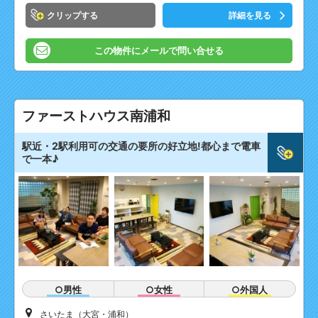
クリップ
詳細を見る
この物件にメールで問い合せる
ファーストハウス南浦和
駅近・2駅利用可の交通の要所の好立地!都心まで電車
で一本♪
○男性
○女性
○外国人
さいたま（大宮・浦和）