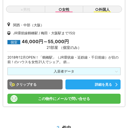
×男性
○女性
○外国人
関西・中部（大阪）
JR環状線鶴橋駅
梅田・大阪駅まで15分
46,000円～55,000円
個室
21部屋 （個室のみ）
2018年12月OPEN！「鶴橋駅」（JR環状線・近鉄線・千日前線）が目の
前！のハウスを女性21人でシェア。 鉄…
入居者データ
クリップ
詳細を見る
この物件にメールで問い合せる
2
件中