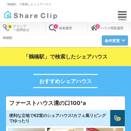
「鶴橋駅」で検索したシェアハウス
menu
クリップ
0
1
0
検索履歴
ハウス閲覧履歴
一括問合せ
鶴橋駅
条件変更
「鶴橋駅」で検索したシェアハウス
おすすめシェアハウス
ファーストハウス溝の口100⁺a
便利な立地で62室のシェアハウス!カフェ風リビング
でゆったり