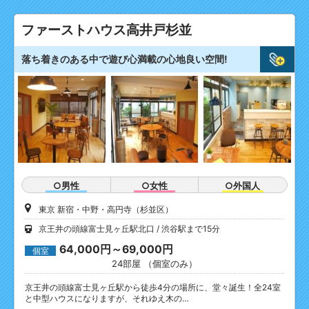
ファーストハウス高井戸杉並
落ち着きのある中で遊び心満載の心地良い空間!
○男性
○女性
○外国人
東京 新宿・中野・高円寺（杉並区）
京王井の頭線富士見ヶ丘駅北口
渋谷駅まで15分
64,000円～69,000円
個室
24部屋 （個室のみ）
京王井の頭線富士見ヶ丘駅から徒歩4分の場所に、堂々誕生！全24室
と中型ハウスになりますが、それゆえ木の…