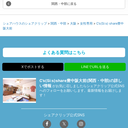
関西・中部に戻る
シェアハウスのシェアクリップ
関西・中部
大阪
女性専用
C’s(Si:s) share豊中
阪大前
よくある質問はこちら
Xでポストする
LINEでURLを送る
C’s(Si:s)share豊中阪大前(関西・中部)の詳し
い情報
がお気に召しましたらシェアクリップ公式SNS
へのフォローをお願いします。最新情報をお届けしま
す！
シェアクリップ公式SNS