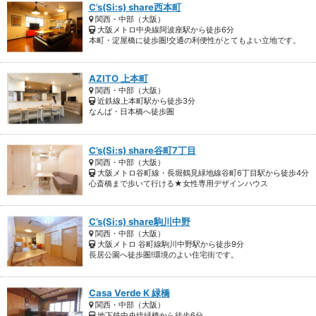
C’s(Si:s) share西本町
関西・中部（大阪）
大阪メトロ中央線阿波座駅から徒歩6分
本町・淀屋橋に徒歩圏!交通の利便性がとてもよい立地です。
AZITO 上本町
関西・中部（大阪）
近鉄線上本町駅から徒歩3分
なんば・日本橋へ徒歩圏
C’s(Si:s) share谷町7丁目
関西・中部（大阪）
大阪メトロ谷町線・長堀鶴見緑地線谷町6丁目駅から徒歩4分
心斎橋まで歩いて行ける★女性専用デザインハウス
C’s(Si:s) share駒川中野
関西・中部（大阪）
大阪メトロ 谷町線駒川中野駅から徒歩9分
長居公園へ徒歩圏!環境のよい住宅街です。
Casa Verde K 緑橋
関西・中部（大阪）
地下鉄中央線緑橋から徒歩6分