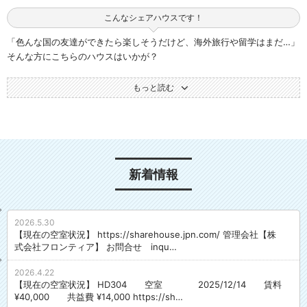
こんなシェアハウスです！
「色んな国の友達ができたら楽しそうだけど、海外旅行や留学はまだ…」
そんな方にこちらのハウスはいかが？
C’s(Si:s)share豊中阪大のテーマは「Like International Life」。大阪大学
の学生や職員、「豊中が好き」と言う方、海外留学生がご滞在中です。
もっと読む
8LDKの立派な一戸建てシェアハウスは、背の高い女性もくつろげる20畳
超の開放感のあるリビングとルーフバルコニー。そして、大きなバスタ
ブのあるバスルームなど共用エリアが充実しています。個室のプライベ
ートな時間、リビングでルームメイトとの交流、新しい暮らしがあなた
をお待ちしています。
新着情報
アクセス
大阪モノレール柴原駅 徒歩3分 / 阪急豊中駅 徒歩18分/ 阪急蛍池 徒歩15
分
豊中駅には自転車で10分程度
2026.5.30
【現在の空室状況】 https://sharehouse.jpn.com/ 管理会社【株
スーパーやコンビニも近くにあります
式会社フロンティア】 お問合せ inqu…
スーパー（コープミニ桜の町店 徒歩9分/ 阪急オアシス蛍池店 徒歩13
分）、豊中柴原郵便局 徒歩10分
2026.4.22
【現在の空室状況】 HD304 空室 2025/12/14 賃料
¥40,000 共益費 ¥14,000 https://sh…