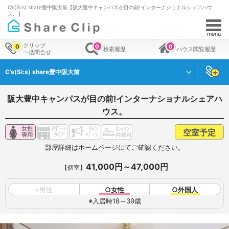
C’s(Si:s) share豊中阪大前【阪大豊中キャンパスが目の前!インターナショナルシェアハウ
ス。】
menu
クリップ
0
0
0
検索履歴
ハウス閲覧履歴
一括問合せ
C’s(Si:s) share豊中阪大前
阪大豊中キャンパスが目の前!インターナショナルシェアハ
ウス。
空室予定
部屋詳細はホームページにてご確認ください。
41,000円～47,000円
【個室】
×男性
○女性
○外国人
※入居時18～39歳