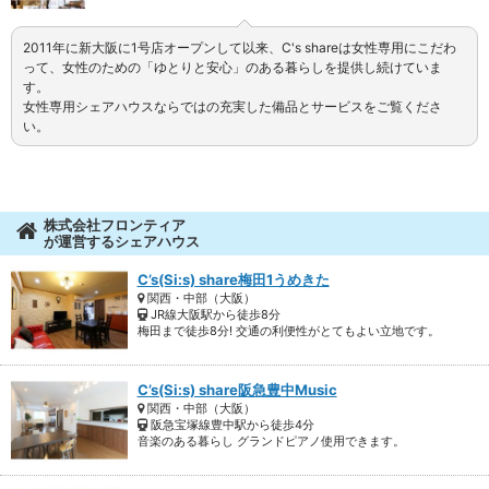
2011年に新大阪に1号店オープンして以来、C's shareは女性専用にこだわ
って、女性のための「ゆとりと安心」のある暮らしを提供し続けていま
す。
女性専用シェアハウスならではの充実した備品とサービスをご覧くださ
い。
株式会社フロンティア
が運営するシェアハウス
C’s(Si:s) share梅田1うめきた
関西・中部（大阪）
JR線大阪駅から徒歩8分
梅田まで徒歩8分! 交通の利便性がとてもよい立地です。
C’s(Si:s) share阪急豊中Music
関西・中部（大阪）
阪急宝塚線豊中駅から徒歩4分
音楽のある暮らし グランドピアノ使用できます。