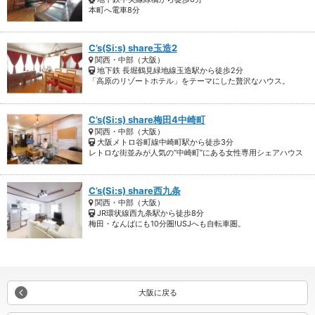
本町へ電車8分
C’s(Si:s) share玉造2
関西・中部（大阪）
地下鉄 長堀鶴見緑地線玉造駅から徒歩2分
「高原のリゾートホテル」をテーマにした贅沢なハウス。
C’s(Si:s) share梅田4中崎町
関西・中部（大阪）
大阪メトロ谷町線中崎町駅から徒歩3分
レトロな街並みが人気の”中崎町”にある女性専用シェアハウス
C’s(Si:s) share西九条
関西・中部（大阪）
JR環状線西九条駅から徒歩8分
梅田・なんばにも10分圏!USJへも自転車圏。
大阪に戻る