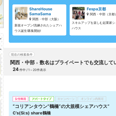
ShareHouse
Fespa京都
SamaSama
関西・中部（京都
関西・中部（大阪）
スキルアップを楽しむ起業家シ
新規オープン!洗練されたシェアハ
ハウス
ウス誕生!募集開始!
現在の検索条件
関西・中部
数名はプライベートでも交流して
24
件中 / 1～20件表示
“コリアンタウン”鶴橋”の大規模シェアハウス”
C’s(Si:s) share鶴橋