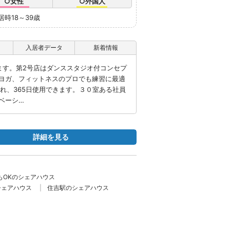
○女性
○外国人
居時18～39歳
入居者データ
新着情報
生します。第2号店はダンススタジオ付コンセプ
ヨガ、フィットネスのプロでも練習に最適
れ、365日使用できます。３０室ある社員
ベーシ…
詳細を見る
もOKのシェアハウス
シェアハウス
住吉駅のシェアハウス