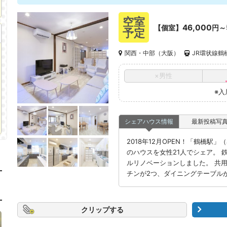
空室
46,000
【個室】
円～
予定
関西・中部（大阪）
JR環状線鶴
×男性
※入
シェアハウス情報
最新投稿写
2018年12月OPEN！「鶴橋駅
のハウスを女性21人でシェア。 
ルリノベーションしました。 共用
チンが2つ、ダイニングテーブル
クリップ