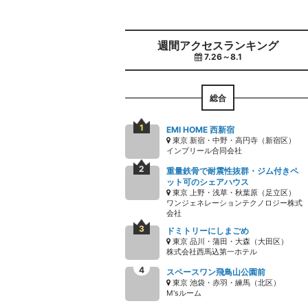
週間アクセスランキング
7.26～8.1
総合
EMI HOME 西新宿
東京 新宿・中野・高円寺（新宿区）
インプリール合同会社
重量鉄骨で耐震性抜群・ジム付きペ
ット可のシェアハウス
東京 上野・浅草・秋葉原（足立区）
ワンジェネレーションテクノロジー株式
会社
ドミトリーにしまごめ
東京 品川・蒲田・大森（大田区）
株式会社西馬込第一ホテル
スペースワン飛鳥山公園前
東京 池袋・赤羽・練馬（北区）
M'sルーム