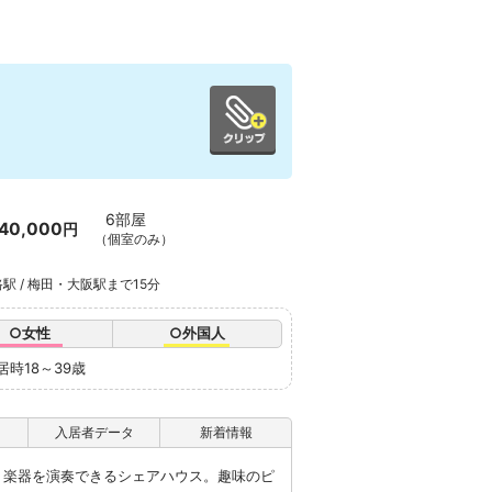
6部屋
40,000
円
（個室のみ）
駅 / 梅田・大阪駅まで15分
○女性
○外国人
居時18～39歳
入居者データ
新着情報
usicは、楽器を演奏できるシェアハウス。趣味のピ