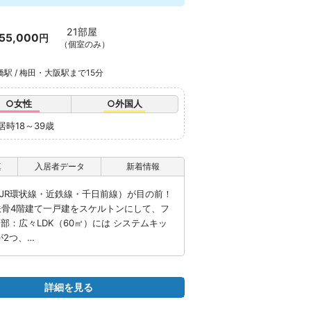
21部屋
55,000
円
（個室のみ）
橋駅 / 梅田・大阪駅まで15分
○女性
○外国人
居時18～39歳
真
入居者データ
新着情報
」（JR環状線・近鉄線・千日前線）が目の前！
鉄骨4階建て一戸建をスケルトンにして、フ
部：広々LDK（60㎡）には システムキッ
が2つ、…
詳細を見る