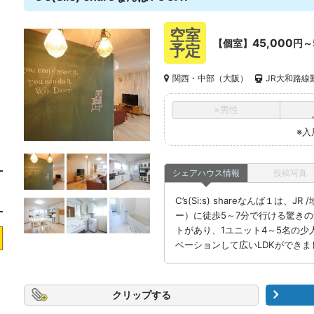
空室
45,000
【個室】
円～
予定
関西・中部（大阪）
JR大和路線
×男性
※入
シェアハウス情報
投稿写真
C’s(Si:s) shareなんば１は
ー）に徒歩5～7分で行ける驚きの
トがあり、1ユニット4～5名の少
ベーションして広いLDKができま
クリップ