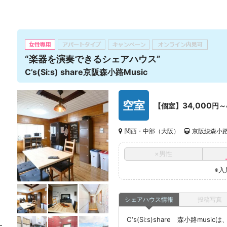
“楽器を演奏できるシェアハウス”
C’s(Si:s) share京阪森小路Music
空室
34,000
【個室】
円～
関西・中部（大阪）
京阪線森小路
×男性
※入
シェアハウス情報
投稿写真
C‘s(Si:s)share 森小路m