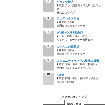
グランデ渋谷
東京 渋谷・恵比寿・下北沢（世田谷
区）
株式会社ワイズ
フェアハウス日吉
神奈川（川崎）
合同会社ウェイファーラ
WISE HOUSE習志野
千葉（船橋・浦安・市川）
ルミナスフューチャー合同会社
にゃんこの森横浜
神奈川（横浜）
株式会社彩ファクトリー
コミュニティーハウス板橋上板橋
東京 池袋・赤羽・練馬（板橋区）
合同会社コミュニティーハウス
REFU
東京 新宿・中野・高円寺（杉並区）
株式会社Livmo
関西・中部