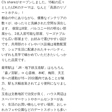
C’s shareがオープンしました。15帖の広々
としたLDKのテーマは、なんと「高原のリゾ
ートホテル」！
都会の中にありながら、優雅なインテリアの
数々が、ゆったりと洗練された空間を演出し
ます。 個室は8室、バルコニー付の明るい部
屋から、2名入居可能な部屋、リーズナブル
でも広い部屋まで、お好みで選びやすい設計
です。共用部のトイレやバス設備は複数配置
で、シェア生活に配慮されたキャパシティ。
いずれも見学で確かめていただきたいしっか
りした品質です。
最寄駅は「JR・地下鉄玉造駅」はもちろん
「森ノ宮駅」→ 心斎橋、本町、梅田、天王
寺への通勤が15～20分圏内であることが魅
力、駅も大幅改装されてより便利になりまし
た。
玉造は文教地区で治安が良く、ハウス周辺は
スーパーマーケットやホームセンターがあ
り、生活のお買い物もしやすい場所。おしゃ
れカフェや公園などのデートスポットも多い