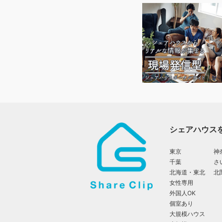
シェアハウス
東京
神
千葉
さ
北海道・東北
北
女性専用
外国人OK
個室あり
大規模ハウス