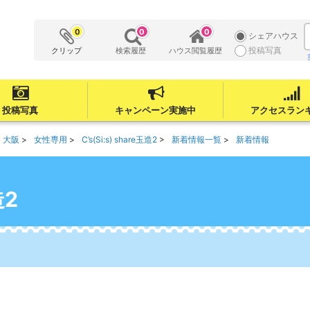
0
0
0
シェアハウス
投稿写真
クリップ
検索履歴
ハウス閲覧履歴
投稿写真
キャンペーン実施中
アクセスラン
大阪
女性専用
C’s(Si:s) share玉造2
新着情報一覧
新着情報
造2