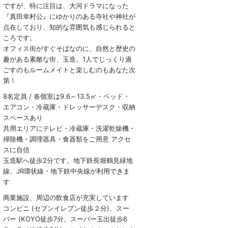
ですが、特に注目は、大河ドラマになった
『真田幸村公』にゆかりのある寺社や神社が
点在しており、知的な雰囲気も感じられると
ころです。
オフィス街がすぐそばなのに、自然と歴史の
趣がある素敵な街、玉造。1人でじっくり過
ごすのもルームメイトと楽しむのもあなた次
第！
8名定員 / 各個室は9.6～13.5㎡・ベッド・
エアコン・冷蔵庫・ドレッサーデスク・収納
スペースあり
共用エリアにテレビ・冷蔵庫・洗濯乾燥機・
掃除機・調理器具・食器類をご用意 アクセ
スに自信
玉造駅へ徒歩2分です。地下鉄長堀鶴見緑地
線、JR環状線・地下鉄中央線が利用できま
す
商業施設、周辺の飲食店が充実しています
コンビニ (セブンイレブン徒歩２分)、スー
パー (KOYO徒歩7分、スーパー玉出徒歩6