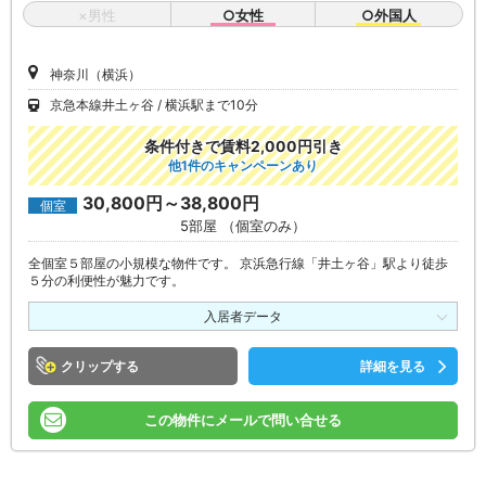
×男性
○女性
○外国人
神奈川（横浜）
京急本線井土ヶ谷
横浜駅まで10分
条件付きで賃料2,000円引き
他1件のキャンペーンあり
30,800円～38,800円
個室
5部屋 （個室のみ）
全個室５部屋の小規模な物件です。 京浜急行線「井土ヶ谷」駅より徒歩
５分の利便性が魅力です。
入居者データ
クリップ
詳細を見る
この物件にメールで問い合せる