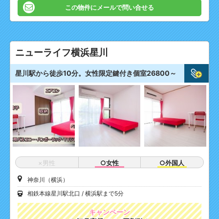
この物件にメールで問い合せる
ニューライフ横浜星川
星川駅から徒歩10分。女性限定鍵付き個室26800～
×男性
○女性
○外国人
神奈川（横浜）
相鉄本線星川駅北口
横浜駅まで5分
キャンペーン