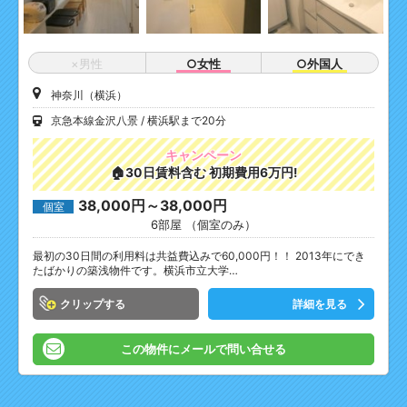
×男性
○女性
○外国人
神奈川（横浜）
京急本線金沢八景
横浜駅まで20分
キャンペーン
🏠30日賃料含む 初期費用6万円!
38,000円～38,000円
個室
6部屋 （個室のみ）
最初の30日間の利用料は共益費込みで60,000円！！ 2013年にでき
たばかりの築浅物件です。横浜市立大学…
クリップ
詳細を見る
この物件にメールで問い合せる