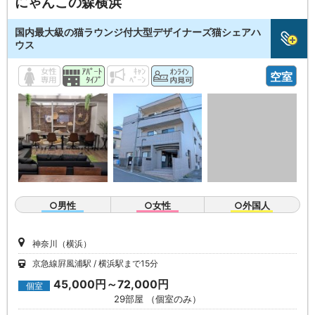
にゃんこの森横浜
国内最大級の猫ラウンジ付大型デザイナーズ猫シェアハ
ウス
空室
○男性
○女性
○外国人
神奈川（横浜）
京急線屛風浦駅
横浜駅まで15分
45,000円～72,000円
個室
29部屋 （個室のみ）