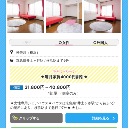
×男性
○女性
○外国人
神奈川（横浜）
京急線井土ヶ谷駅
横浜駅まで5分
キャンペーン
★毎月家賃4000円割引★
31,800円～40,800円
個室
4部屋 （個室のみ）
★女性専用シェアハウス★ハウスは京急線”井土ヶ谷駅”から徒歩5分
の場所にあり、横浜駅まで急行で7分★ ★お…
クリップ
詳細を見る