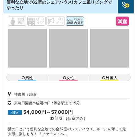
便利な立地で62室のシェアハウス!カフェ風リビングで
ゆったり
満室
○男性
○女性
○外国人
神奈川（川崎）
東急田園都市線溝の口
渋谷駅まで15分
54,000円～57,000円
個室
62部屋 （個室のみ）
溝の口という便利な立地での全62室のシェアハウス。ルールを守って最
大限に楽しもう！ 「ファーストハ…