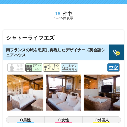
15
件中
1～15件表示
シャトーライフエズ
南フランスの城を忠実に再現したデザイナーズ英会話シ
ェアハウス
空室
○男性
○女性
○外国人