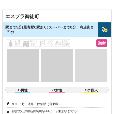
エスプラ御徒町
駅まで5分(最寄駅6駅あり)スーパーまで0分、商店街ま
で1分
満室
○男性
○女性
○外国人
東京 上野・浅草・秋葉原（台東区）
都営大江戸線新御徒町駅A4出口
東京駅まで5分