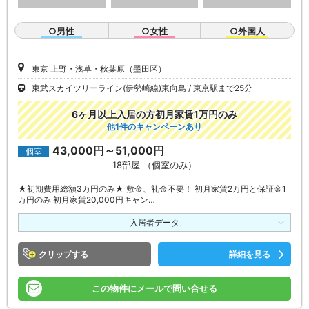
○男性
○女性
○外国人
東京 上野・浅草・秋葉原（墨田区）
東武スカイツリーライン(伊勢崎線)東向島
東京駅まで25分
6ヶ月以上入居の方初月家賃1万円のみ
他1件のキャンペーンあり
43,000円～51,000円
個室
18部屋 （個室のみ）
★初期費用総額3万円のみ★ 敷金、礼金不要！ 初月家賃2万円と保証金1
万円のみ 初月家賃20,000円キャン…
入居者データ
クリップ
詳細を見る
この物件にメールで問い合せる