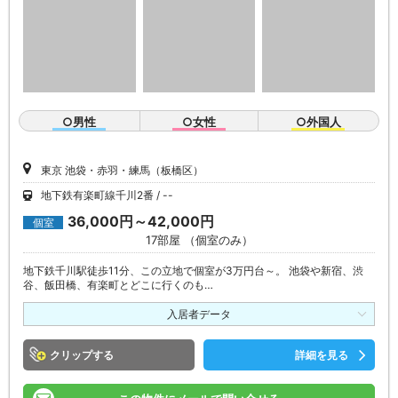
○男性
○女性
○外国人
東京 池袋・赤羽・練馬（板橋区）
地下鉄有楽町線千川2番
--
36,000円～42,000円
個室
17部屋 （個室のみ）
地下鉄千川駅徒歩11分、この立地で個室が3万円台～。 池袋や新宿、渋
谷、飯田橋、有楽町とどこに行くのも…
入居者データ
クリップ
詳細を見る