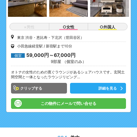
×男性
○女性
○外国人
東京 渋谷・恵比寿・下北沢（世田谷区）
小田急線経堂駅
新宿駅まで10分
59,000円～67,000円
個室
9部屋 （個室のみ）
オトナの女性のための寛ぐラウンジがあるシェアハウスです。玄関土
間空間と一体となったラウンジリビング…
クリップ
詳細を見る
この物件にメールで問い合せる