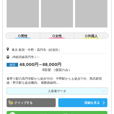
○男性
○女性
○外国人
東京 新宿・中野・高円寺（杉並区）
JR総武線高円寺
--
48,000円～68,000円
個室
8部屋 （個室のみ）
最寄り駅の高円寺駅から徒歩10分、中野駅からも徒歩11分、西武新宿
線・野方駅も徒歩圏内。 複数路線利…
入居者データ
クリップ
詳細を見る