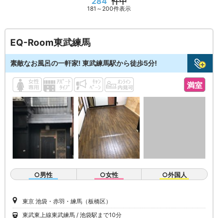
284
件中
181～200件表示
EQ-Room東武練馬
素敵なお風呂の一軒家! 東武練馬駅から徒歩5分!
満室
○男性
○女性
○外国人
東京 池袋・赤羽・練馬（板橋区）
東武東上線東武練馬
池袋駅まで10分