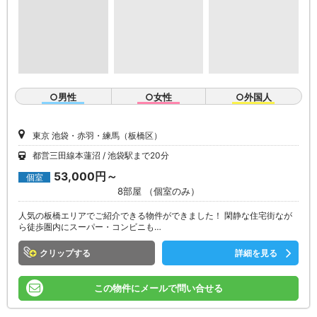
○男性
○女性
○外国人
東京 池袋・赤羽・練馬（板橋区）
都営三田線本蓮沼
池袋駅まで20分
53,000円～
個室
8部屋 （個室のみ）
人気の板橋エリアでご紹介できる物件ができました！ 閑静な住宅街なが
ら徒歩圏内にスーパー・コンビニも…
クリップ
詳細を見る
この物件にメールで問い合せる