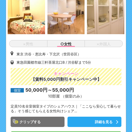
×男性
○女性
×外国人
東京 渋谷・恵比寿・下北沢（世田谷区）
東急田園都市線三軒茶屋北口B
渋谷駅まで5分
キャンペーン
【賃料5,000円割引キャンペーン中】
50,000円～55,000円
個室
10部屋 （個室のみ）
定員10名全室個室タイプのシェアハウス｜「ここなら安心して暮らせ
る」そう感じてもらえる女性向けシェア…
クリップ
詳細を見る