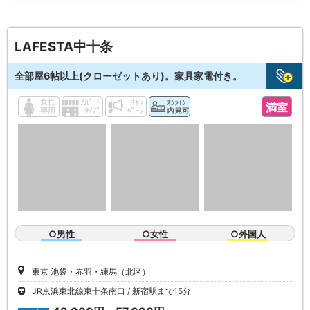
LAFESTA中十条
全部屋6帖以上(クローゼットあり)。家具家電付き。
満室
○男性
○女性
○外国人
東京 池袋・赤羽・練馬（北区）
JR京浜東北線東十条南口
新宿駅まで15分