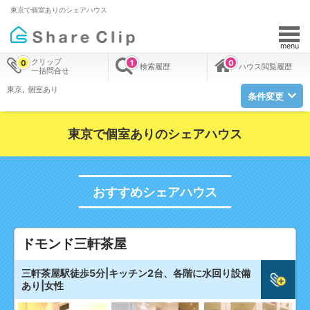
東京で個室ありのシェアハウス
menu
クリップ
0
1
0
検索履歴
ハウス閲覧履歴
一括問合せ
東京
個室あり
条件変更
東京で個室ありのシェアハウス
おすすめシェアハウス
ドモンド三軒茶屋
三軒茶屋駅徒歩5分|キッチン2台、各階に水回り設備
あり|女性