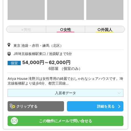
×男性
○女性
○外国人
東京 池袋・赤羽・練馬（北区）
JR埼京線板橋駅東口
池袋駅まで5分
54,000円～62,000円
個室
6部屋 （個室のみ）
Ariya House 滝野川は女性専用の綺麗でおしゃれなシェアハウスです。埼
京線板橋駅より徒歩6分、都営三田線…
入居者データ
クリップ
詳細を見る
この物件にメールで問い合せる