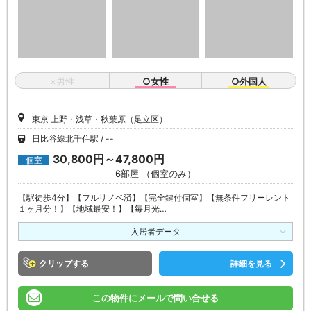
×男性
○女性
○外国人
東京 上野・浅草・秋葉原（足立区）
日比谷線北千住駅
--
30,800円～47,800円
個室
6部屋 （個室のみ）
【駅徒歩4分】【フルリノベ済】【完全鍵付個室】【無条件フリーレント
１ヶ月分！】【地域最安！】【毎月光…
入居者データ
クリップ
詳細を見る
この物件にメールで問い合せる