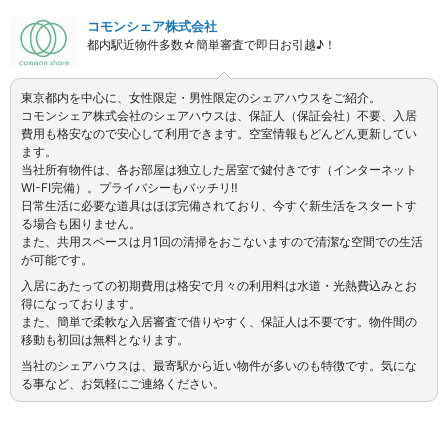
コモンシェア株式会社
都内駅近物件多数☆簡単審査で即日お引越♪！
東京都内を中心に、女性限定・男性限定のシェアハウスをご紹介。
コモンシェア株式会社のシェアハウスは、保証人（保証会社）不要、入居
費用も格安なので安心して利用できます。空室情報もどんどん更新してい
ます。
当社所有物件は、各お部屋は独立した居室で鍵付きです（インターネット
WI-FI完備）。プライバシーもバッチリ‼
日常生活に必要な道具はほぼ完備されており、今すぐ新生活をスタートす
る場合も困りません。
また、共用スペースは月1回の清掃をおこないますので清潔な空間での生活
が可能です。
入居にあたっての初期費用は格安で月々の利用料は水道・光熱費込みとお
得になっております。
また、簡単で柔軟な入居審査で借りやすく、保証人は不要です。物件間の
移動も初回は無料となります。
当社のシェアハウスは、最寄駅から近い物件が多いのも特徴です。気にな
る事など、お気軽にご連絡ください。