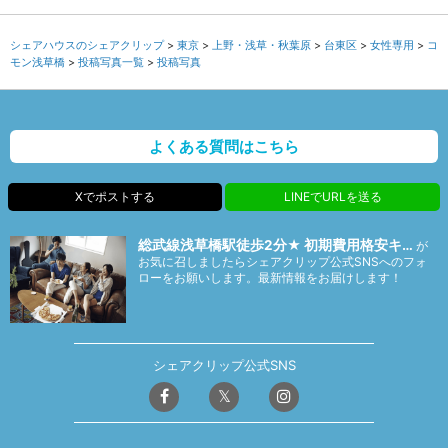
シェアハウスのシェアクリップ
東京
上野・浅草・秋葉原
台東区
女性専用
コ
モン浅草橋
投稿写真一覧
投稿写真
よくある質問はこちら
Xでポストする
LINEでURLを送る
総武線浅草橋駅徒歩2分★ 初期費用格安キ…
が
お気に召しましたらシェアクリップ公式SNSへのフォ
ローをお願いします。最新情報をお届けします！
シェアクリップ公式SNS