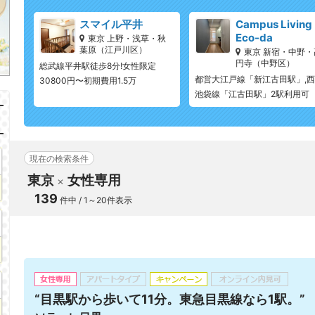
スマイル平井
Campus Living
Eco-da
東京 上野・浅草・秋
葉原（江戸川区）
東京 新宿・中野・
円寺（中野区）
総武線平井駅徒歩8分!女性限定
都営大江戸線「新江古田駅」,
30800円〜初期費用1.5万
池袋線「江古田駅」2駅利用可
現在の検索条件
東京
女性専用
139
件中 / 1～20件表示
“目黒駅から歩いて11分。東急目黒線なら1駅。”