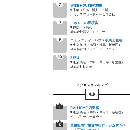
WISE HOUSE習志野
千葉（船橋・浦安・市川）
ルミナスフューチャー合同会社
にゃんこの森横浜
神奈川（横浜）
株式会社彩ファクトリー
コミュニティーハウス板橋上板橋
東京 池袋・赤羽・練馬（板橋区）
合同会社コミュニティーハウス
REFU
東京 新宿・中野・高円寺（杉並区）
株式会社Livmo
東京
EMI HOME 西新宿
東京 新宿・中野・高円寺（新宿区）
インプリール合同会社
重量鉄骨で耐震性抜群・ジム付きペ
ット可のシェアハウス