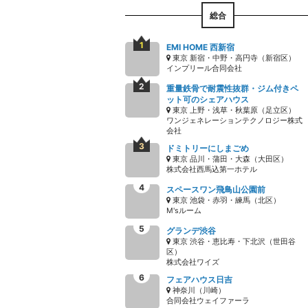
総合
EMI HOME 西新宿
東京 新宿・中野・高円寺（新宿区）
インプリール合同会社
重量鉄骨で耐震性抜群・ジム付きペ
ット可のシェアハウス
東京 上野・浅草・秋葉原（足立区）
ワンジェネレーションテクノロジー株式
会社
ドミトリーにしまごめ
東京 品川・蒲田・大森（大田区）
株式会社西馬込第一ホテル
スペースワン飛鳥山公園前
東京 池袋・赤羽・練馬（北区）
M'sルーム
グランデ渋谷
東京 渋谷・恵比寿・下北沢（世田谷
区）
株式会社ワイズ
フェアハウス日吉
神奈川（川崎）
合同会社ウェイファーラ