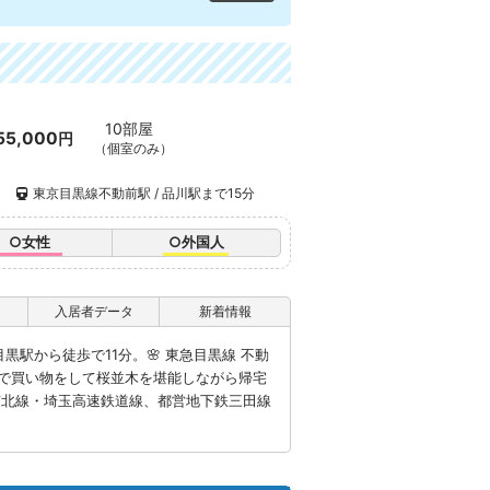
10部屋
55,000
円
（個室のみ）
）
東京目黒線不動前駅 / 品川駅まで15分
○女性
○外国人
入居者データ
新着情報
黒駅から徒歩で11分。🌸 東急目黒線 不動
で買い物をして桜並木を堪能しながら帰宅
南北線・埼玉高速鉄道線、都営地下鉄三田線