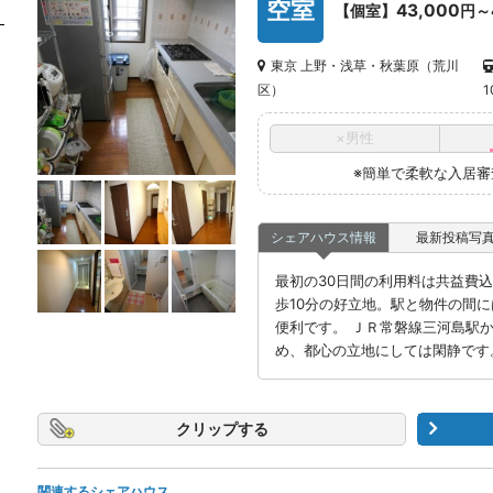
空室
43,000
【個室】
円～
東京 上野・浅草・秋葉原（荒川
区）
×男性
※簡単で柔軟な入居
シェアハウス情報
最新投稿写
最初の30日間の利用料は共益費込み
歩10分の好立地。駅と物件の間
便利です。 ＪＲ常磐線三河島駅か
め、都心の立地にしては閑静です
クリップ
関連するシェアハウス