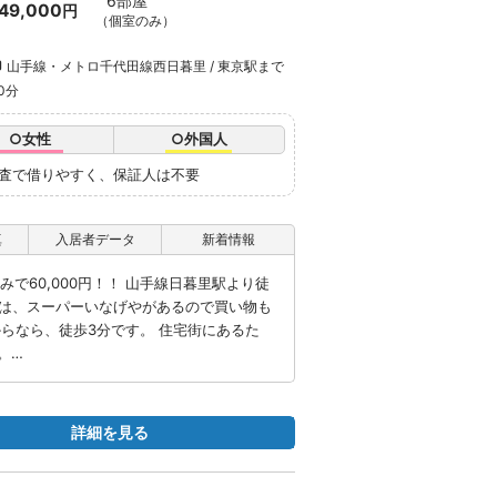
6部屋
49,000
円
（個室のみ）
山手線・メトロ千代田線西日暮里 / 東京駅まで
10分
○女性
○外国人
審査で借りやすく、保証人は不要
真
入居者データ
新着情報
で60,000円！！ 山手線日暮里駅より徒
には、スーパーいなげやがあるので買い物も
らなら、徒歩3分です。 住宅街にあるた
。…
詳細を見る