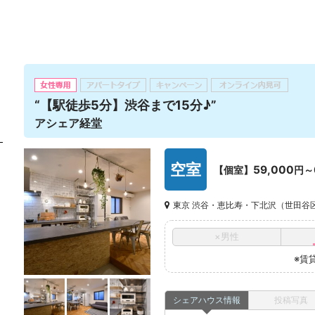
“【駅徒歩5分】渋谷まで15分♪”
アシェア経堂
空室
59,000
【個室】
円～
東京 渋谷・恵比寿・下北沢（世田谷
×男性
※賃
シェアハウス情報
投稿写真