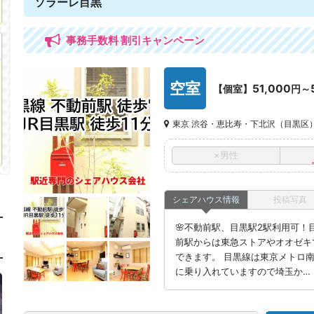
ソラーレ目黒
事務手数料 割引キャンペーン
空室
51,000
【個室】
円～
東京 渋谷・恵比寿・下北沢（目黒区
×男性
シェアハウス情報
投稿写真
🌸不動前駅、目黒駅2駅利用可！目
前駅からは東急ストアやオオゼキ
できます。 目黒線は東京メトロ
に乗り入れていますので埼玉か…