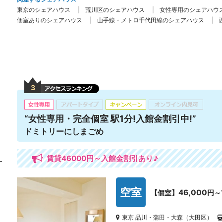
東京のシェアハウス
荒川区のシェアハウス
女性専用のシェアハウ
個室ありのシェアハウス
山手線・メトロ千代田線のシェアハウス
3
“女性専用・完全個室 駅1分!入館金割引中!”
ドミトリーにしまごめ
賃貸46000円～入館金割引あり♪
空室
46,000
【個室】
円～
東京 品川・蒲田・大森（大田区）