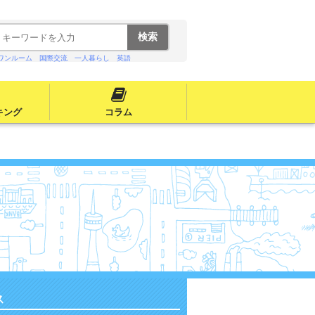
ワンルーム
国際交流
一人暮らし
英語
キング
コラム
ス