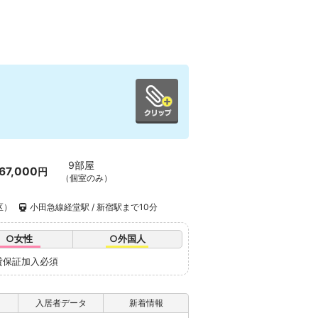
9部屋
67,000
円
（個室のみ）
区）
小田急線経堂駅 / 新宿駅まで10分
○女性
○外国人
貸保証加入必須
入居者データ
新着情報