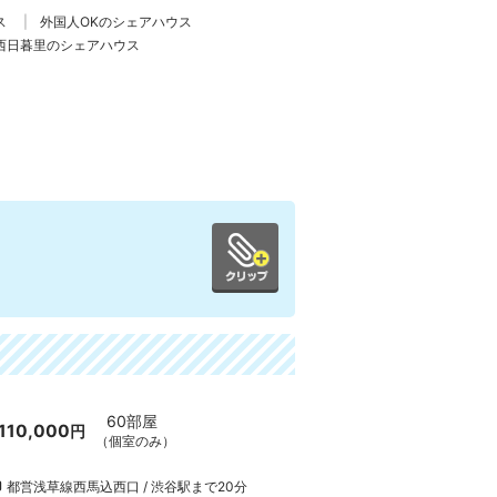
ス
外国人OKのシェアハウス
西日暮里のシェアハウス
60部屋
110,000
円
（個室のみ）
都営浅草線西馬込西口 / 渋谷駅まで20分