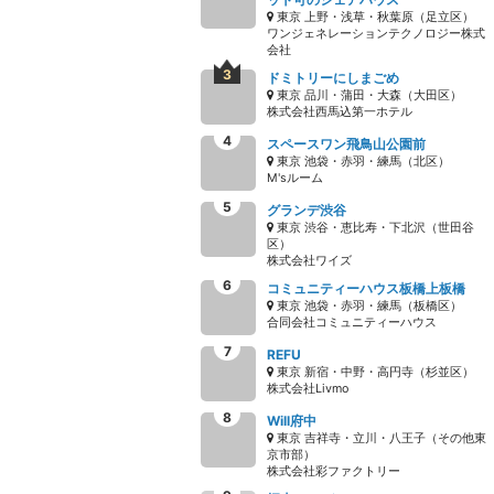
東京 上野・浅草・秋葉原（足立区）
ワンジェネレーションテクノロジー株式
会社
ドミトリーにしまごめ
東京 品川・蒲田・大森（大田区）
株式会社西馬込第一ホテル
スペースワン飛鳥山公園前
東京 池袋・赤羽・練馬（北区）
M'sルーム
グランデ渋谷
東京 渋谷・恵比寿・下北沢（世田谷
区）
株式会社ワイズ
コミュニティーハウス板橋上板橋
東京 池袋・赤羽・練馬（板橋区）
合同会社コミュニティーハウス
REFU
東京 新宿・中野・高円寺（杉並区）
株式会社Livmo
Will府中
東京 吉祥寺・立川・八王子（その他東
京市部）
株式会社彩ファクトリー