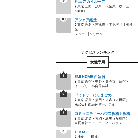
押上 スカイルーフ
東京 上野・浅草・秋葉原（墨田区）
Studio J
アシェア経堂
東京 渋谷・恵比寿・下北沢（世田谷
区）
ショコラ|ルリオン
女性専用
EMI HOME 西新宿
東京 新宿・中野・高円寺（新宿区）
インプリール合同会社
ドミトリーにしまごめ
東京 品川・蒲田・大森（大田区）
株式会社西馬込第一ホテル
コミュニティーハウス板橋上板橋
東京 池袋・赤羽・練馬（板橋区）
合同会社コミュニティーハウス
T-BASE
神奈川（横浜）