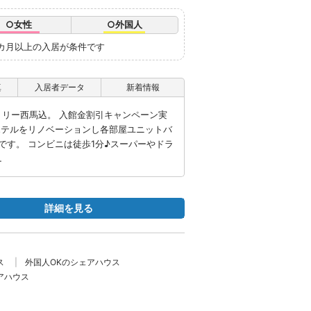
○女性
○外国人
6カ月以上の入居が条件です
真
入居者データ
新着情報
トリー西馬込。 入館金割引キャンペーン実
ホテルをリノベーションし各部屋ユニットバ
です。 コンビニは徒歩1分♪スーパーやドラ
…
詳細を見る
ス
外国人OKのシェアハウス
アハウス