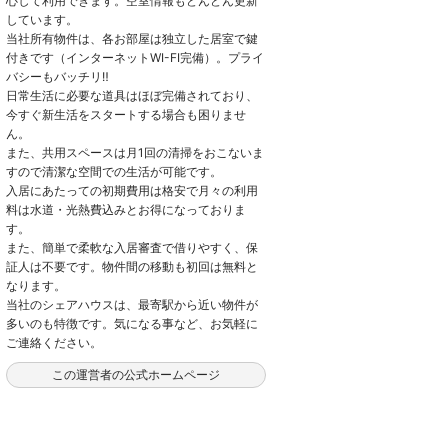
心して利用できます。空室情報もどんどん更新
しています。
当社所有物件は、各お部屋は独立した居室で鍵
付きです（インターネットWI-FI完備）。プライ
バシーもバッチリ‼
日常生活に必要な道具はほぼ完備されており、
今すぐ新生活をスタートする場合も困りませ
ん。
また、共用スペースは月1回の清掃をおこないま
すので清潔な空間での生活が可能です。
入居にあたっての初期費用は格安で月々の利用
料は水道・光熱費込みとお得になっておりま
す。
また、簡単で柔軟な入居審査で借りやすく、保
証人は不要です。物件間の移動も初回は無料と
なります。
当社のシェアハウスは、最寄駅から近い物件が
多いのも特徴です。気になる事など、お気軽に
ご連絡ください。
この運営者の公式ホームページ