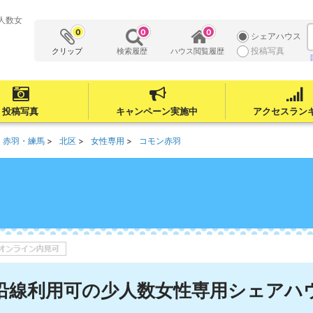
人数女
0
0
0
シェアハウス
投稿写真
クリップ
検索履歴
ハウス閲覧履歴
投稿写真
キャンペーン実施中
アクセスラン
・赤羽・練馬
北区
女性専用
コモン赤羽
数沿線利用可の少人数女性専用シェアハ