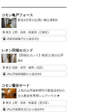
コモン亀戸フォース
駅近♪日常のお買い物も便利♪
東京 上野・浅草・秋葉原（江東区）
JR総武線亀戸から徒歩3分
レオン田端セカンド
【田端セカンド】格安!人気の山手
線♪
東京 池袋・赤羽・練馬（北区）
JR山手線田端駅から徒歩9分
コモン鶯谷サード
人気の山手線利用可◎駅徒歩8分の
少人数女性専用シェアハウス★
東京 上野・浅草・秋葉原（荒川区）
JR山手線鶯谷北口から徒歩8分