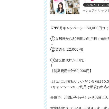
2026.7.31～2026
※シェアクリップ
▽▼8月キャンペーン！60,000円コ
①入居日から30日間の利用料＋光熱
＋
②契約金(22,000円)
＋
③鍵交換代(2,200円)
⇓
【初期費用合計60,000円】
はじめにお支払いいただく金額は60,
※キャンペーンのご利用は新規お申込
最短で、お問い合わせしたその日に入
営業時間10：00-19：00(月・火・