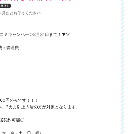
.8.31
を見たとお伝えください
ミコミキャンペーン8月31日まで！▼▽
費＋管理費
000円のみです！！！
み、2カ月以上入居の方が対象となります。
居契約可能◎
水・木・金・土・日・祝)