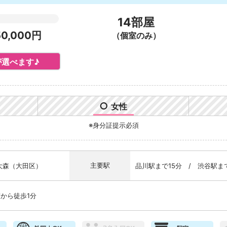
】
14部屋
0,000円
（個室のみ）
選べます♪
○
女性
※身分証提示必須
主要駅
大森（大田区）
品川駅まで15分 / 渋谷駅ま
から徒歩1分