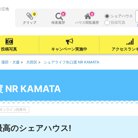
の立地
0
0
0
シェアハウス
投稿写真
クリップ
検索履歴
ハウス閲覧履歴
投稿写真
キャンペーン実施中
アクセスラン
・蒲田・大森
大田区
シェアライフ矢口渡 NR KAMATA
NR KAMATA
最高のシェアハウス!