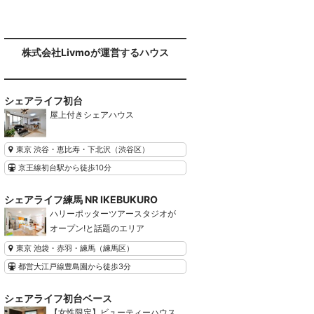
ンです！ 1名限定早い者勝ちのため、
ちょっとで…
2023.7.31
株式会社Livmoが運営するハウス
【1名限定】最大1ヶ月0円キャンペー
ン❗️❗️ 7月末まで早い者勝ちキャンペー
ンです！ 1名限定早い者勝ちのため、
シェアライフ初台
ちょっとで…
屋上付きシェアハウス
2023.5.31
東京 渋谷・恵比寿・下北沢（渋谷区）
【1名限定】最大1ヶ月0円キャンペー
ン❗️❗️ 5月末まで早い者勝ちキャンペー
京王線初台駅から徒歩10分
ンです！ 1名限定早い者勝ちのため、
ちょっとで…
シェアライフ練馬 NR IKEBUKURO
ハリーポッターツアースタジオが
オープン!と話題のエリア
2023.4.30
【1名限定】最大1ヶ月0円キャンペー
東京 池袋・赤羽・練馬（練馬区）
ン❗️❗️ 4月末まで早い者勝ちキャンペー
都営大江戸線豊島園から徒歩3分
ンです！ 1名限定早い者勝ちのため、
ちょっとで…
シェアライフ初台ベース
【女性限定】ビューティーハウス