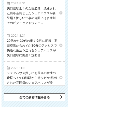
2024.8.31
矢口渡駅近くの女性必見！洗練され
た白を基調としたシェアハウスが新
登場！忙しい仕事の合間には多摩川
でのピクニックやウォー…
2024.8.31
20代から30代の働く女性に朗報！羽
田空港からわずか30分のアクセスで
快適な生活を送れるシェアハウスが
矢口渡駅に誕生！洗面台…
2023.11.11
シェアハウス探しにお困りの女性の
皆様へ！矢口渡駅から徒歩1分の洗練
された雰囲気のシェアハウスが登
場！忙しい毎日の中で心地…
全ての新着情報をみる
2023.9.30
【1名限定】最大1ヶ月0円キャンペー
ン❗️❗️ 9月末まで早い者勝ちキャンペー