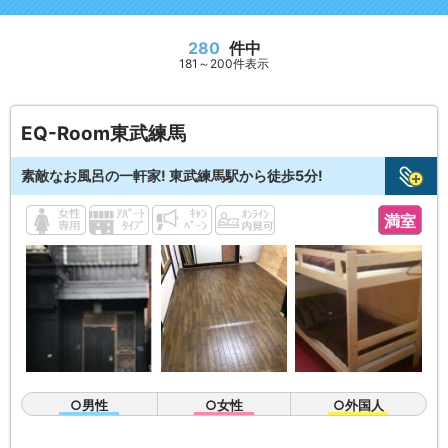
280
件中
181～200件表示
EQ-Room東武練馬
素敵なお風呂の一軒家! 東武練馬駅から徒歩5分!
満室
○男性
○女性
○外国人