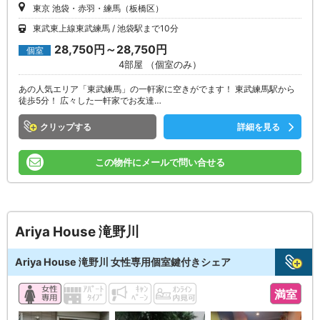
東京 池袋・赤羽・練馬（板橋区）
東武東上線東武練馬
池袋駅まで10分
28,750円～28,750円
個室
4部屋 （個室のみ）
あの人気エリア「東武練馬」の一軒家に空きがでます！ 東武練馬駅から
徒歩5分！ 広々した一軒家でお友達…
クリップ
詳細を見る
この物件にメールで問い合せる
Ariya House 滝野川
Ariya House 滝野川 女性専用個室鍵付きシェア
満室