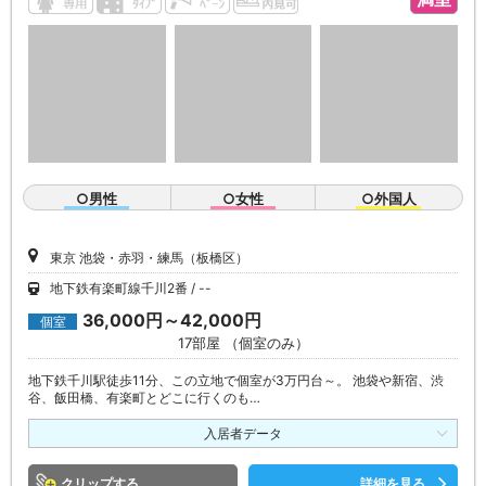
○男性
○女性
○外国人
東京 池袋・赤羽・練馬（板橋区）
地下鉄有楽町線千川2番
--
36,000円～42,000円
個室
17部屋 （個室のみ）
地下鉄千川駅徒歩11分、この立地で個室が3万円台～。 池袋や新宿、渋
谷、飯田橋、有楽町とどこに行くのも…
入居者データ
クリップ
詳細を見る