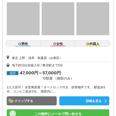
○男性
○女性
○外国人
東京 上野・浅草・秋葉原（台東区）
地下鉄日比谷線入谷
東京駅まで5分
47,000円～57,000円
個室
10部屋 （個室のみ）
2人入居可！ 全室角部屋！オートロック付き、鉄骨物件です。 駅徒歩5
分、コンビニ徒歩3分。 個室内に…
クリップ
詳細を見る
この物件にメールで問い合せる