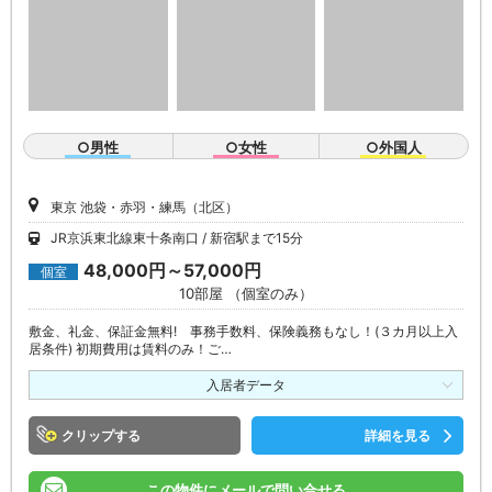
○男性
○女性
○外国人
東京 池袋・赤羽・練馬（北区）
JR京浜東北線東十条南口
新宿駅まで15分
48,000円～57,000円
個室
10部屋 （個室のみ）
敷金、礼金、保証金無料! 事務手数料、保険義務もなし！(３カ月以上入
居条件) 初期費用は賃料のみ！ご…
入居者データ
クリップ
詳細を見る
この物件にメールで問い合せる