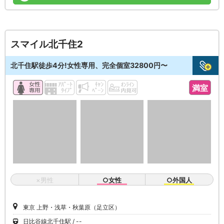
スマイル北千住2
北千住駅徒歩4分!女性専用、完全個室32800円〜
満室
×男性
○女性
○外国人
東京 上野・浅草・秋葉原（足立区）
日比谷線北千住駅
--