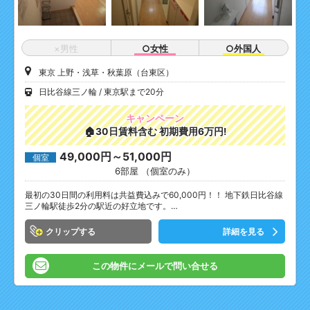
×男性
○女性
○外国人
東京 上野・浅草・秋葉原（台東区）
日比谷線三ノ輪
東京駅まで20分
キャンペーン
🏠30日賃料含む 初期費用6万円!
49,000円～51,000円
個室
6部屋 （個室のみ）
最初の30日間の利用料は共益費込みで60,000円！！ 地下鉄日比谷線
三ノ輪駅徒歩2分の駅近の好立地です。…
クリップ
詳細を見る
この物件にメールで問い合せる