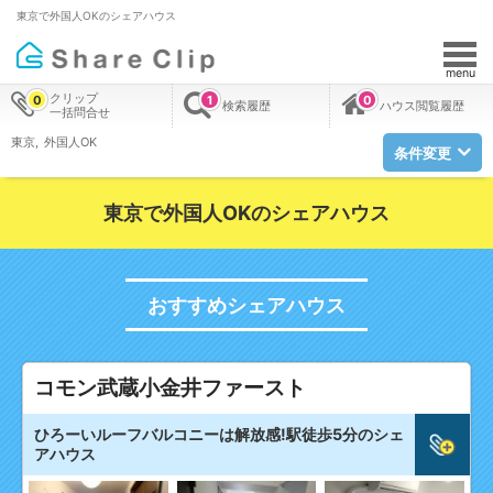
東京で外国人OKのシェアハウス
menu
クリップ
0
1
0
検索履歴
ハウス閲覧履歴
一括問合せ
東京
外国人OK
条件変更
東京で外国人OKのシェアハウス
おすすめシェアハウス
コモン武蔵小金井ファースト
ひろーいルーフバルコニーは解放感!駅徒歩5分のシェ
アハウス