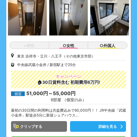
×男性
○女性
○外国人
東京 吉祥寺・立川・八王子（その他東京市部）
中央線武蔵小金井
新宿駅まで25分
キャンペーン
🏠30日賃料含む 初期費用6万円!
51,000円～55,000円
個室
6部屋 （個室のみ）
最初の30日間の利用料は共益費込みで60,000円！！ JR中央線「武蔵
小金井」駅徒歩5分に新規シェアハウス…
クリップ
詳細を見る