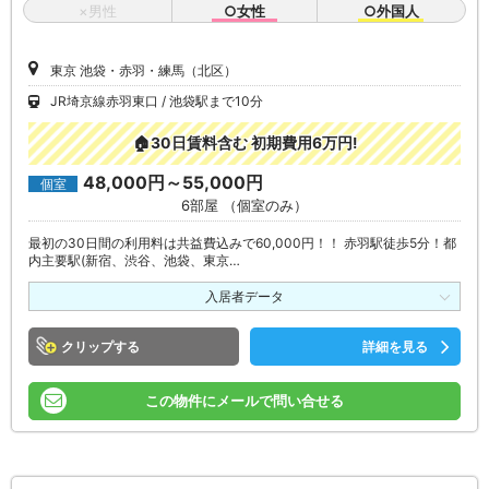
×男性
○女性
○外国人
東京 池袋・赤羽・練馬（北区）
JR埼京線赤羽東口
池袋駅まで10分
🏠30日賃料含む 初期費用6万円!
48,000円～55,000円
個室
6部屋 （個室のみ）
最初の30日間の利用料は共益費込みで60,000円！！ 赤羽駅徒歩5分！都
内主要駅(新宿、渋谷、池袋、東京…
入居者データ
クリップ
詳細を見る
この物件にメールで問い合せる