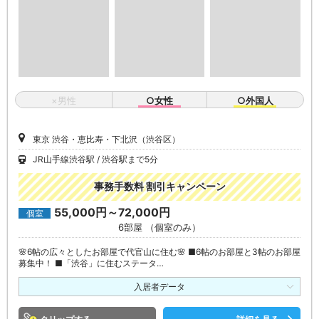
×男性
○女性
○外国人
東京 渋谷・恵比寿・下北沢（渋谷区）
JR山手線渋谷駅
渋谷駅まで5分
事務手数料 割引キャンペーン
55,000円～72,000円
個室
6部屋 （個室のみ）
🌸6帖の広々としたお部屋で代官山に住む🌸 ■6帖のお部屋と3帖のお部屋
募集中！ ■「渋谷」に住むステータ…
入居者データ