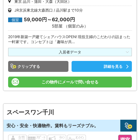
東京 品川・蒲田・大森（大田区）
JR京浜東北線大森西口
品川駅まで10分
59,000円～62,000円
個室
5部屋 （個室のみ）
2019年新築一戸建てシェアハウスOPEN! 現役主婦のこだわりの詰まった
一軒家です。コンセプトは「趣味が共…
入居者データ
クリップ
詳細を見る
この物件にメールで問い合せる
スペースワン千川
安心・安全・快適物件。賃料もリーズナブル。
満室