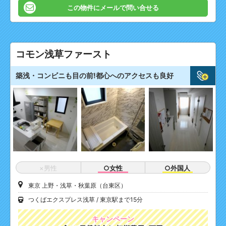
この物件にメールで問い合せる
コモン浅草ファースト
築浅・コンビニも目の前!都心へのアクセスも良好
×男性
○女性
○外国人
東京 上野・浅草・秋葉原（台東区）
つくばエクスプレス浅草
東京駅まで15分
キャンペーン