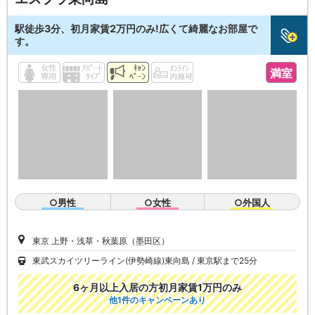
駅徒歩3分、初月家賃2万円のみ!広くて綺麗なお部屋で
す。
満室
○男性
○女性
○外国人
東京 上野・浅草・秋葉原（墨田区）
東武スカイツリーライン(伊勢崎線)東向島
東京駅まで25分
6ヶ月以上入居の方初月家賃1万円のみ
他1件のキャンペーンあり