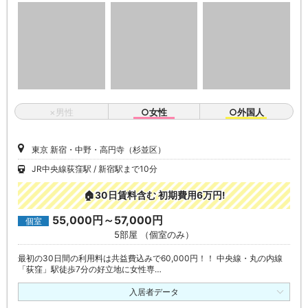
×男性
○女性
○外国人
東京 新宿・中野・高円寺（杉並区）
JR中央線荻窪駅
新宿駅まで10分
🏠30日賃料含む 初期費用6万円!
55,000円～57,000円
個室
5部屋 （個室のみ）
最初の30日間の利用料は共益費込みで60,000円！！ 中央線・丸の内線
「荻窪」駅徒歩7分の好立地に女性専…
入居者データ