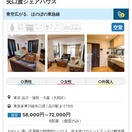
矢口渡シェアハウス
青空広がる、ほのぼの東急線
空室
○男性
○女性
○外国人
東京 品川・蒲田・大森（大田区）
東急多摩川線矢口渡
品川駅まで15分
58,000円～72,000円
個室
6部屋 （個室のみ）
かわいい青い瓦屋根が特徴的なハウス。吹き抜けのエントランスは解放感