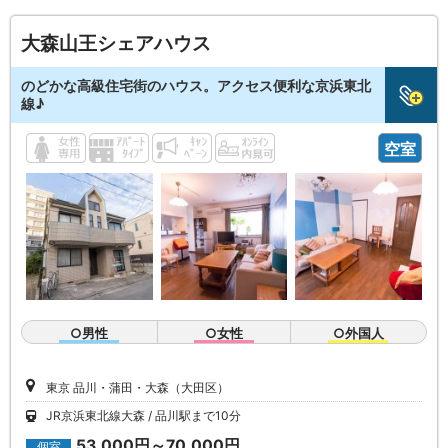
大森山王シェアハウス
のどかな高級住宅街のハウス。アクセス便利な京浜東北
線♪
空室
○男性
○女性
○外国人
東京 品川・蒲田・大森（大田区）
JR京浜東北線大森
品川駅まで10分
53,000円～70,000円
個室