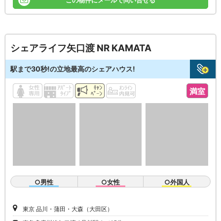
シェアライフ矢口渡 NR KAMATA
駅まで30秒!の立地最高のシェアハウス!
満室
○男性
○女性
○外国人
東京 品川・蒲田・大森（大田区）