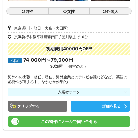
○男性
○女性
○外国人
東京 品川・蒲田・大森（大田区）
京浜急行本線平和島駅南口
品川駅まで10分
初期費用40000円OFF!
74,000円～79,000円
個室
30部屋 （個室のみ）
海外への出張、赴任、移住、海外企業とのテレビ会議などなど、 英語の
必要性が高まる中、なかなか効果的に…
入居者データ
クリップ
詳細を見る
この物件にメールで問い合せる