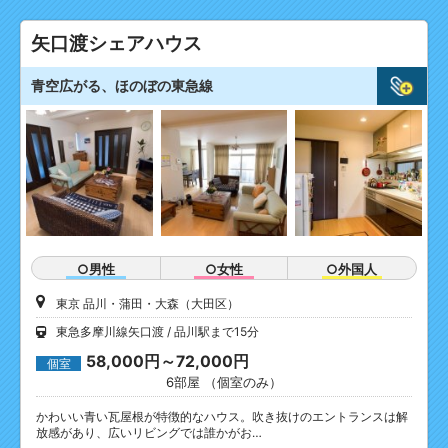
矢口渡シェアハウス
青空広がる、ほのぼの東急線
○男性
○女性
○外国人
東京 品川・蒲田・大森（大田区）
東急多摩川線矢口渡
品川駅まで15分
58,000円～72,000円
個室
6部屋 （個室のみ）
かわいい青い瓦屋根が特徴的なハウス。吹き抜けのエントランスは解
放感があり、広いリビングでは誰かがお…