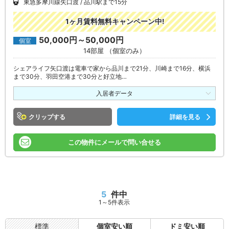
東急多摩川線矢口渡
品川駅まで15分
1ヶ月賃料無料キャンペーン中!
50,000円～50,000円
個室
14部屋 （個室のみ）
シェアライフ矢口渡は電車で家から品川まで21分、川崎まで16分、横浜
まで30分、羽田空港まで30分と好立地…
入居者データ
クリップ
詳細を見る
この物件にメールで問い合せる
5
件中
1～5件表示
標準
個室安い順
ドミ安い順