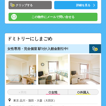
クリップ
詳細を見る
この物件にメールで問い合せる
ドミトリーにしまごめ
女性専用・完全個室 駅1分!入館金割引中!
×男性
○女性
○外国人
東京 品川・蒲田・大森（大田区）