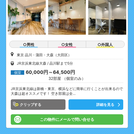
○男性
○女性
○外国人
東京 品川・蒲田・大森（大田区）
JR京浜東北線大森
品川駅まで5分
60,000円～64,500円
個室
32部屋 （個室のみ）
JR京浜東北線は新橋・東京、横浜などに簡単に行くことが出来るので
大森は超オススメです！ 空き部屋は全…
クリップ
詳細を見る
この物件にメールで問い合せる