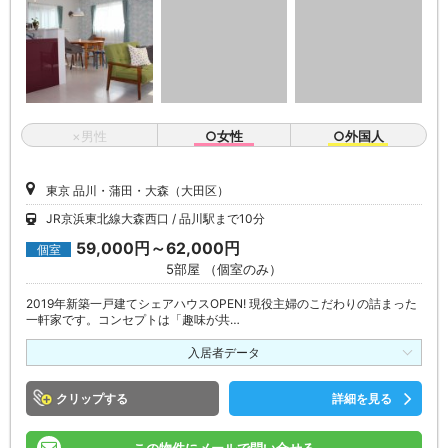
×男性
○女性
○外国人
東京 品川・蒲田・大森（大田区）
JR京浜東北線大森西口
品川駅まで10分
59,000円～62,000円
個室
5部屋 （個室のみ）
2019年新築一戸建てシェアハウスOPEN! 現役主婦のこだわりの詰まった
一軒家です。コンセプトは「趣味が共…
入居者データ
クリップ
詳細を見る
この物件にメールで問い合せる