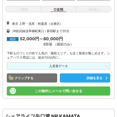
×男性
○女性
×外国人
東京 上野・浅草・秋葉原（台東区）
JR総武線浅草橋駅東口
新宿駅まで20分
52,000円～60,000円
個室
8部屋 （個室のみ）
下町ものづくりの街で人気の「蔵前エリア」も近く散策が愉しめます。シ
ェアハウス周辺には、徒歩1分以内に…
入居者データ
クリップ
詳細を見る
この物件にメールで問い合せる
シェアライフ矢口渡 NR KAMATA