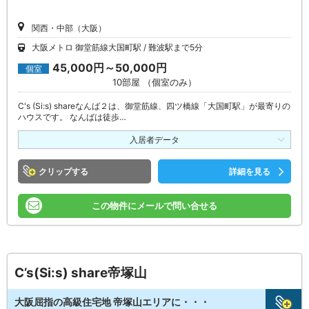
関西・中部（大阪）
大阪メトロ 御堂筋線大国町駅
難波駅まで5分
45,000円～50,000円
個室
10部屋 （個室のみ）
C's (Si:s) shareなんば２は、御堂筋線、四ツ橋線「大国町駅」が最寄りの
ハウスです。 なんばは徒歩…
入居者データ
クリップ
詳細を見る
この物件にメールで問い合せる
C’s(Si:s) share帝塚山
大阪屈指の高級住宅地 帝塚山エリアに・・・