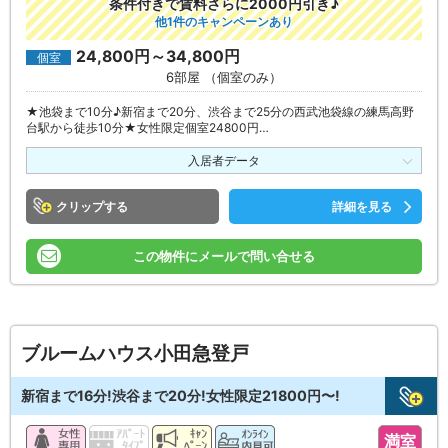
条件付きで賃料さらに2000円引き♪
他1件のキャンペーンあり
24,800円～34,800円
個室
6部屋 （個室のみ）
★池袋まで10分♪新宿まで20分、渋谷まで25分の西武池袋線の練馬高野
台駅から徒歩10分★女性限定個室24800円…
入居者データ
クリップ
詳細を見る
この物件にメールで問い合せる
ブルームハウス小田急登戸
新宿まで16分!渋谷まで20分!女性限定21800円〜!
満室