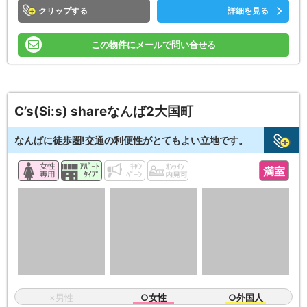
クリップ
詳細を見る
この物件にメールで問い合せる
C’s(Si:s) shareなんば2大国町
なんばに徒歩圏!交通の利便性がとてもよい立地です。
満室
×男性
○女性
○外国人