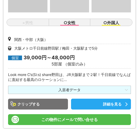
×男性
○女性
○外国人
関西・中部（大阪）
大阪メトロ千日前線野田駅
梅田・大阪駅まで5分
39,000円～48,000円
個室
5部屋 （個室のみ）
Look more C’s(Si:s) share野田は、JR大阪駅まで２駅！千日前線でなんば
に直結する最高のロケーションに…
入居者データ
クリップ
詳細を見る
この物件にメールで問い合せる