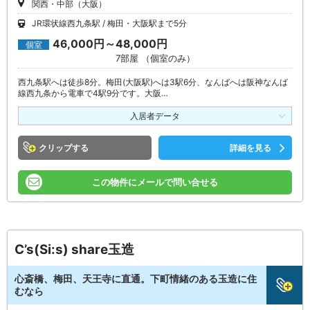
関西・中部（大阪）
JR環状線西九条駅
梅田・大阪駅まで5分
46,000円～48,000円
個室
7部屋 （個室のみ）
西九条駅へは徒歩8分。梅田(大阪駅)へは3駅6分、なんばへは阪神なんば
線西九条から電車で4駅9分です。大阪…
入居者データ
クリップ
詳細を見る
この物件にメールで問い合せる
C’s(Si:s) share玉造
心斎橋、梅田、天王寺に直通。下町情緒のある玉造に住
むなら