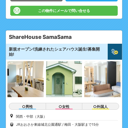
この物件にメールで問い合せる
ShareHouse SamaSama
新規オープン!洗練されたシェアハウス誕生!募集開
始!
○男性
○女性
○外国人
関西・中部（大阪）
JRおおさか東線城北公園通駅
梅田・大阪駅まで15分