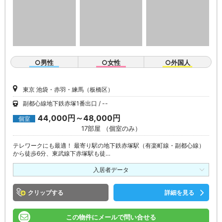
○男性
○女性
○外国人
東京 池袋・赤羽・練馬（板橋区）
副都心線地下鉄赤塚1番出口
--
44,000円～48,000円
個室
17部屋 （個室のみ）
テレワークにも最適！ 最寄り駅の地下鉄赤塚駅（有楽町線・副都心線）
から徒歩6分、東武線下赤塚駅も徒…
入居者データ
クリップ
詳細を見る
この物件にメールで問い合せる