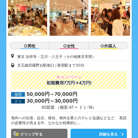
○男性
○女性
○外国人
東京 吉祥寺・立川・八王子（その他東京市部）
京王線武蔵野台駅南口
新宿駅まで30分
キャンペーン
初期費用7万円→4万円!
50,000円～70,000円
個室
30,000円～30,000円
ドミ
65部屋 （個室:47 + ドミ:18）
海外への出張、赴任、移住、海外企業とのテレビ会議などなど、 英語
の必要性が高まる中、なかなか効果的に…
クリップ
詳細を見る