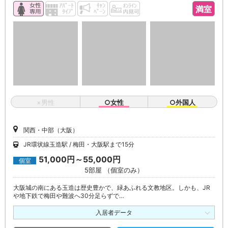
満室
×男性
○女性
○外国人
関西・中部（大阪）
JR環状線玉造駅
梅田・大阪駅まで15分
51,000円～55,000円
個室
5部屋 （個室のみ）
大阪城の南にある玉造は歴史豊かで、緑あふれる文教地区。しかも、JR
や地下鉄で梅田や難波へ30分足らずで…
入居者データ