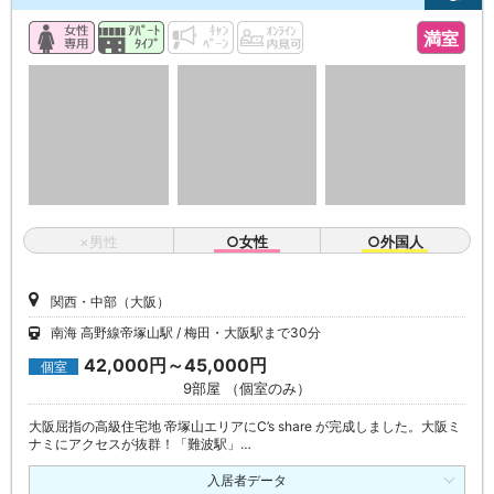
満室
×男性
○女性
○外国人
関西・中部（大阪）
南海 高野線帝塚山駅
梅田・大阪駅まで30分
42,000円～45,000円
個室
9部屋 （個室のみ）
大阪屈指の高級住宅地 帝塚山エリアにC’s share が完成しました。大阪ミ
ナミにアクセスが抜群！「難波駅」…
入居者データ