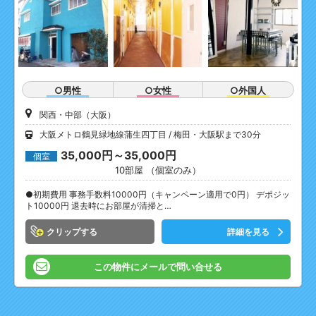
○男性
○女性
○外国人
関西・中部（大阪）
大阪メトロ鶴見緑地線蒲生四丁目
梅田・大阪駅まで30分
35,000円～35,000円
個室
10部屋 （個室のみ）
●初期費用 事務手数料10000円（キャンペーン適用で0円） デポジッ
ト10000円 退去時にお部屋が清掃と…
クリップ
詳細を見る
この物件にメールで問い合せる