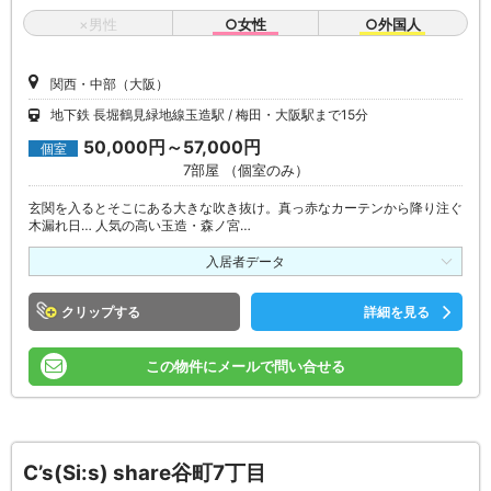
×男性
○女性
○外国人
関西・中部（大阪）
地下鉄 長堀鶴見緑地線玉造駅
梅田・大阪駅まで15分
50,000円～57,000円
個室
7部屋 （個室のみ）
玄関を入るとそこにある大きな吹き抜け。真っ赤なカーテンから降り注ぐ
木漏れ日… 人気の高い玉造・森ノ宮…
入居者データ
クリップ
詳細を見る
この物件にメールで問い合せる
C’s(Si:s) share谷町7丁目