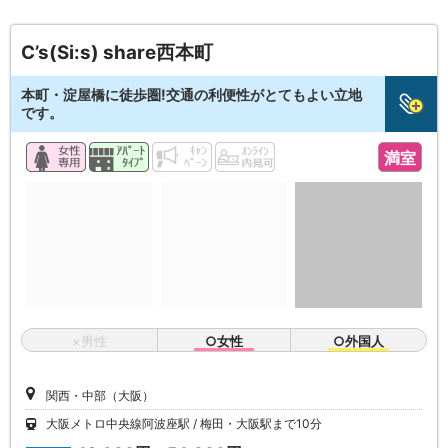
C’s(Si:s) share西本町
本町・淀屋橋に徒歩圏!交通の利便性がとてもよい立地
です。
満室
×男性
○女性
○外国人
関西・中部（大阪）
大阪メトロ中央線阿波座駅
梅田・大阪駅まで10分