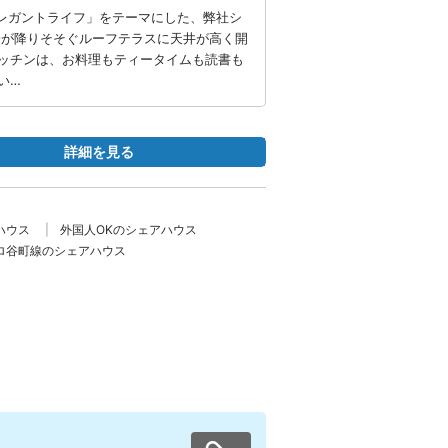
丁目は「エレガントライフ」をテーマにした、弊社シ
陽が降りそそぐルーフテラスに天井が高く開
ッチンは、お料理もティータイムも読書も
い…
詳細を見る
ハウス
外国人OKのシェアハウス
ロ谷町線のシェアハウス