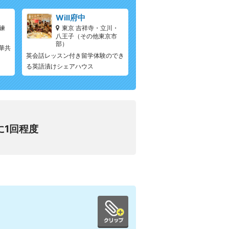
Will府中
練
東京 吉祥寺・立川・
八王子（その他東京市
部）
華共
英会話レッスン付き留学体験のでき
る英語漬けシェアハウス
に1回程度