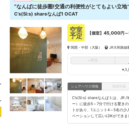
“なんばに徒歩圏!交通の利便性がとてもよい立地
C’s(Si:s) shareなんば1 OCAT
空室
45,000
【個室】
円～
予定
関西・中部（大阪）
JR大和路線
×男性
※入
シェアハウス情報
投稿写真
C’s(Si:s) shareなんば１は
ー）に徒歩5～7分で行ける驚きの
トがあり、1ユニット4～5名の少
ベーションして広いLDKができま