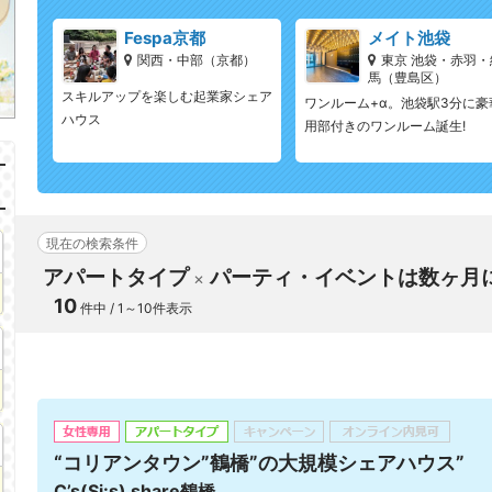
Fespa京都
メイト池袋
関西・中部（京都）
東京 池袋・赤羽・
馬（豊島区）
スキルアップを楽しむ起業家シェア
ワンルーム+α。池袋駅3分に豪
ハウス
用部付きのワンルーム誕生!
現在の検索条件
アパートタイプ
パーティ・イベントは数ヶ月
10
件中 / 1～10件表示
“コリアンタウン”鶴橋”の大規模シェアハウス”
C’s(Si:s) share鶴橋