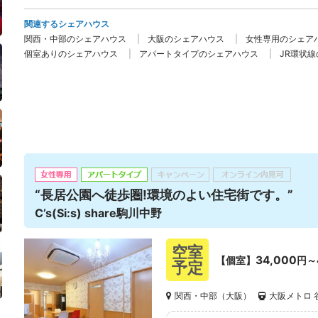
関連するシェアハウス
関西・中部のシェアハウス
大阪のシェアハウス
女性専用のシェア
個室ありのシェアハウス
アパートタイプのシェアハウス
JR環状
“長居公園へ徒歩圏!環境のよい住宅街です。”
C’s(Si:s) share駒川中野
空室
34,000
【個室】
円～
予定
関西・中部（大阪）
大阪メトロ 