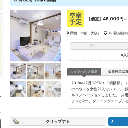
空室
46,000
【個室】
円～
予定
関西・中部（大阪）
JR環状線鶴
×男性
※入
シェアハウス情報
最新投稿写
2018年12月OPEN！「鶴橋駅
のハウスを女性21人でシェア。 
ルリノベーションしました。 共用
チンが2つ、ダイニングテーブル
クリップ