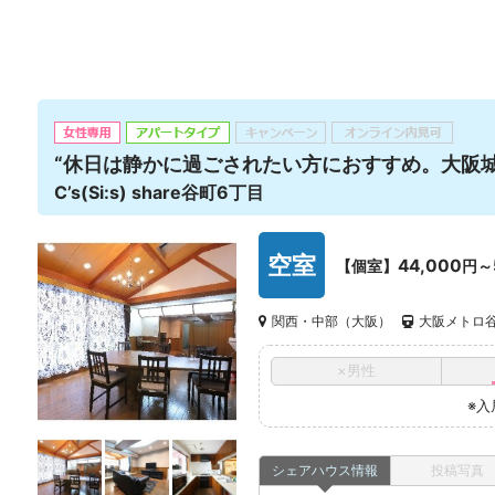
“休日は静かに過ごされたい方におすすめ。大阪
C’s(Si:s) share谷町6丁目
空室
44,000
【個室】
円～
関西・中部（大阪）
大阪メトロ谷
×男性
※入
シェアハウス情報
投稿写真