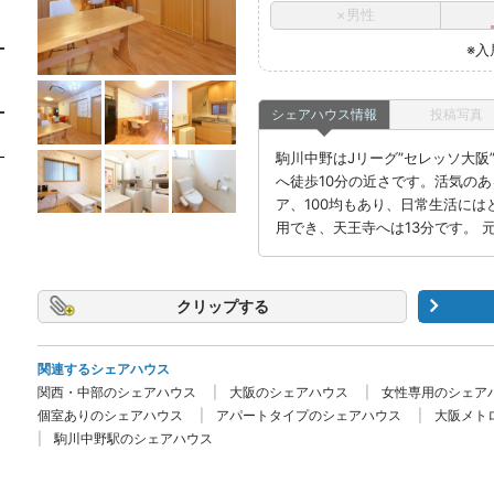
×男性
※入
シェアハウス情報
投稿写真
駒川中野はJリーグ”セレッソ大
へ徒歩10分の近さです。活気の
ア、100均もあり、日常生活に
用でき、天王寺へは13分です。 
クリップ
関連するシェアハウス
関西・中部のシェアハウス
大阪のシェアハウス
女性専用のシェア
個室ありのシェアハウス
アパートタイプのシェアハウス
大阪メト
駒川中野駅のシェアハウス