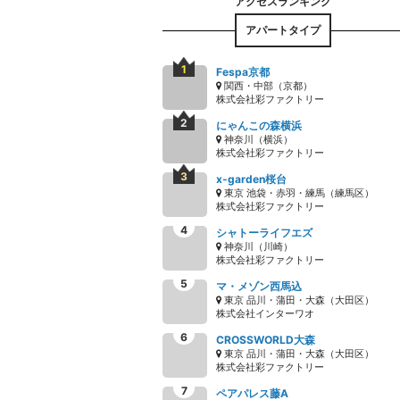
アパートタイプ
Fespa京都
関西・中部（京都）
株式会社彩ファクトリー
にゃんこの森横浜
神奈川（横浜）
株式会社彩ファクトリー
x-garden桜台
東京 池袋・赤羽・練馬（練馬区）
株式会社彩ファクトリー
シャトーライフエズ
神奈川（川崎）
株式会社彩ファクトリー
マ・メゾン西馬込
東京 品川・蒲田・大森（大田区）
株式会社インターワオ
CROSSWORLD大森
東京 品川・蒲田・大森（大田区）
株式会社彩ファクトリー
ペアパレス藤A