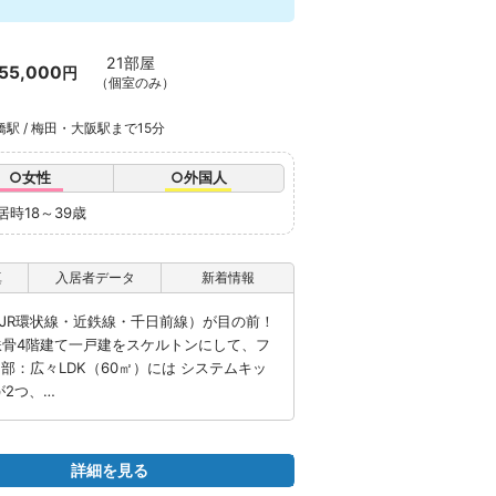
21部屋
55,000
円
（個室のみ）
橋駅 / 梅田・大阪駅まで15分
○女性
○外国人
居時18～39歳
真
入居者データ
新着情報
」（JR環状線・近鉄線・千日前線）が目の前！
鉄骨4階建て一戸建をスケルトンにして、フ
部：広々LDK（60㎡）には システムキッ
が2つ、…
詳細を見る