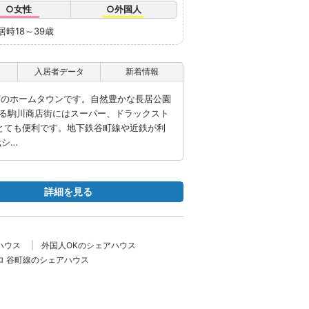
○女性
○外国人
居時18～39歳
入居者データ
新着情報
阪”のホームタウンです。自然豊かな長居公園
ある駒川商店街にはスーパー、ドラックスト
はとても便利です。地下鉄谷町線や近鉄が利
元シ…
詳細を見る
ハウス
外国人OKのシェアハウス
ロ 谷町線のシェアハウス