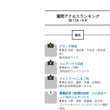
週間アクセスランキング
7.26～8.8
総合
グランデ渋谷
東京 渋谷・恵比寿・下北沢（世田谷
区）
株式会社ワイズ
フェアハウス日吉
神奈川（川崎）
合同会社ウェイファーラ
ドミトリーにしまごめ
東京 品川・蒲田・大森（大田区）
株式会社西馬込第一ホテル
重量鉄骨で耐震性抜群・ジム付きペ
ット可のシェアハウス
東京 上野・浅草・秋葉原（足立区）
ワンジェネレーションテクノロジー株式
会社