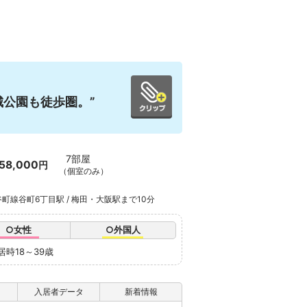
城公園も徒歩圏。”
7部屋
58,000
円
（個室のみ）
町線谷町6丁目駅 / 梅田・大阪駅まで10分
○女性
○外国人
居時18～39歳
入居者データ
新着情報