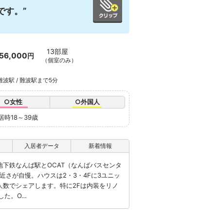
です。”
13部屋
56,000
円
（個室のみ）
難波駅 / 難波駅まで5分
○女性
○外国人
居時18～39歳
入居者データ
新着情報
、JR /地下鉄なんば駅とOCAT（なんばバスセンタ
近さが自慢。ハウスは2・3・4Fに3ユニッ
人数でシェアします。特に2Fは内装をリノ
した。O…