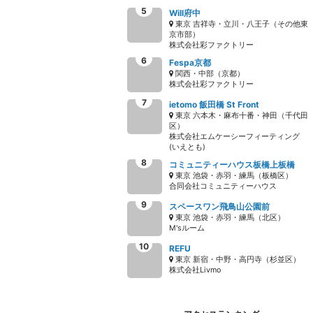
Will府中
東京 吉祥寺・立川・八王子（その他東
京市部）
株式会社彩ファクトリー
Fespa京都
関西・中部（京都）
株式会社彩ファクトリー
ietomo 飯田橋 St Front
東京 六本木・麻布十番・神田（千代田
区）
株式会社エムケーシーフィーティング
(いえとも)
コミュニティーハウス板橋上板橋
東京 池袋・赤羽・練馬（板橋区）
合同会社コミュニティーハウス
スペースワン飛鳥山公園前
東京 池袋・赤羽・練馬（北区）
M'sルーム
REFU
東京 新宿・中野・高円寺（杉並区）
株式会社Livmo