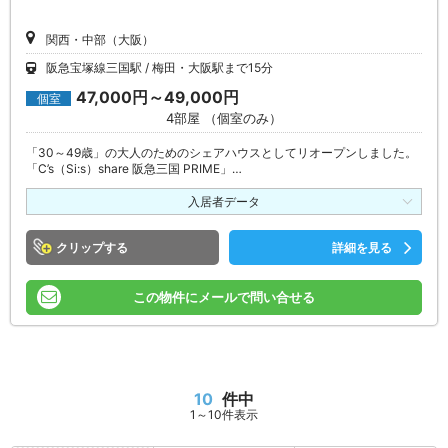
関西・中部（大阪）
阪急宝塚線三国駅
梅田・大阪駅まで15分
47,000円～49,000円
個室
4部屋 （個室のみ）
「30～49歳」の大人のためのシェアハウスとしてリオープンしました。
「C’s（Si:s）share 阪急三国 PRIME」…
入居者データ
クリップ
詳細を見る
この物件にメールで問い合せる
10
件中
1～10件表示