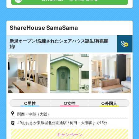
ShareHouse SamaSama
新規オープン!洗練されたシェアハウス誕生!募集開
始!
○男性
○女性
○外国人
関西・中部（大阪）
JRおおさか東線城北公園通駅
梅田・大阪駅まで15分
キャンペーン