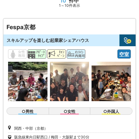
10
件中
1～10件表示
Fespa京都
スキルアップを楽しむ起業家シェアハウス
空室
○男性
○女性
○外国人
関西・中部（京都）
阪急線東向日駅西口
梅田・大阪駅まで30分