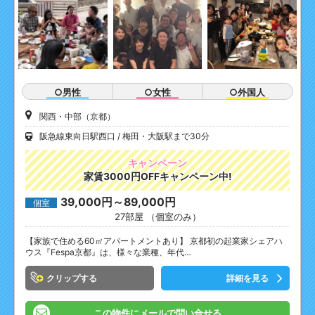
○男性
○女性
○外国人
関西・中部（京都）
阪急線東向日駅西口
梅田・大阪駅まで30分
キャンペーン
家賃3000円OFFキャンペーン中!
39,000円～89,000円
個室
27部屋 （個室のみ）
【家族で住める60㎡アパートメントあり】 京都初の起業家シェアハ
ウス『Fespa京都』は、様々な業種、年代…
クリップ
詳細を見る
この物件にメールで問い合せる