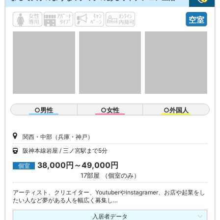
空室
○男性
○女性
○外国人
関西・中部（兵庫・神戸）
阪神本線岩屋
三ノ宮駅まで5分
38,000円～49,000円
個室
17部屋 （個室のみ）
アーティスト、クリエイター、Youtuberやinstagramer、お店や起業をし
たい人など夢がある人を幅広く募集し…
入居者データ