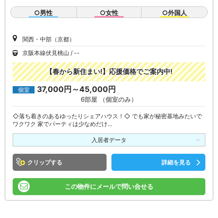
○男性
○女性
○外国人
関西・中部（京都）
京阪本線伏見桃山
--
【春から新住まい!】応援価格でご案内中!
37,000円～45,000円
個室
6部屋 （個室のみ）
◇落ち着きのあるゆったりシェアハウス！◇ でも家が秘密基地みたいで
ワクワク 家でパーティは少なめだけ…
入居者データ
クリップ
詳細を見る
この物件にメールで問い合せる