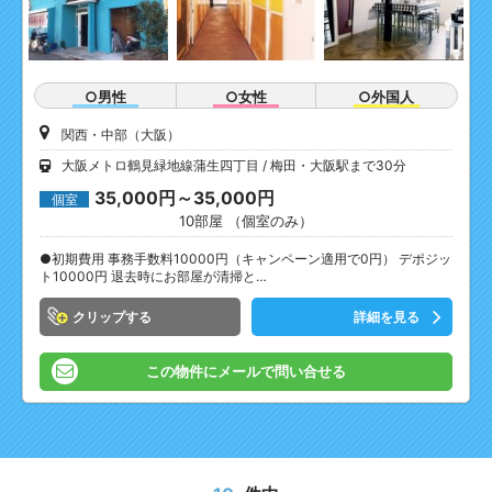
○男性
○女性
○外国人
関西・中部（大阪）
大阪メトロ鶴見緑地線蒲生四丁目
梅田・大阪駅まで30分
35,000円～35,000円
個室
10部屋 （個室のみ）
●初期費用 事務手数料10000円（キャンペーン適用で0円） デポジッ
ト10000円 退去時にお部屋が清掃と…
クリップ
詳細を見る
この物件にメールで問い合せる