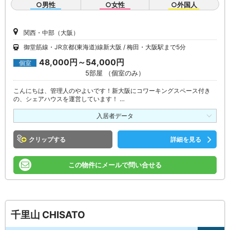
○男性
○女性
○外国人
関西・中部（大阪）
御堂筋線・JR京都(東海道)線新大阪
梅田・大阪駅まで5分
48,000円～54,000円
個室
5部屋 （個室のみ）
こんにちは、管理人のやよいです！新大阪にコワーキングスペース付き
の、シェアハウスを運営しています！ …
入居者データ
クリップ
詳細を見る
この物件にメールで問い合せる
千里山 CHISATO