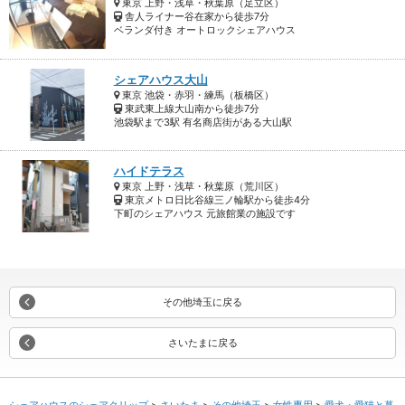
東京 上野・浅草・秋葉原（足立区）
舎人ライナー谷在家から徒歩7分
ベランダ付き オートロックシェアハウス
シェアハウス大山
東京 池袋・赤羽・練馬（板橋区）
東武東上線大山南から徒歩7分
池袋駅まで3駅 有名商店街がある大山駅
ハイドテラス
東京 上野・浅草・秋葉原（荒川区）
東京メトロ日比谷線三ノ輪駅から徒歩4分
下町のシェアハウス 元旅館業の施設です
その他埼玉に戻る
さいたまに戻る