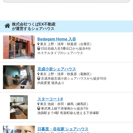
を実現します
株式会社つくばEX不動産
が運営するシェアハウス
Bedagsm Home 入谷
東京 上野・浅草・秋葉原（台東区）
日比谷線入谷3番出口から徒歩4分
ホステルタイプのシェアハウス
京成小岩シェアハウス
東京 上野・浅草・秋葉原（葛飾区）
京成本線京成小岩シェアハウスから徒歩10分
内装変更 寝具あり
スターコートⅡ
東京 池袋・赤羽・練馬（練馬区）
東武東上線下赤塚南から徒歩7分
池袋駅まで4駅 有楽町線も使える下赤塚駅
日暮里・谷在家 シェアハウス