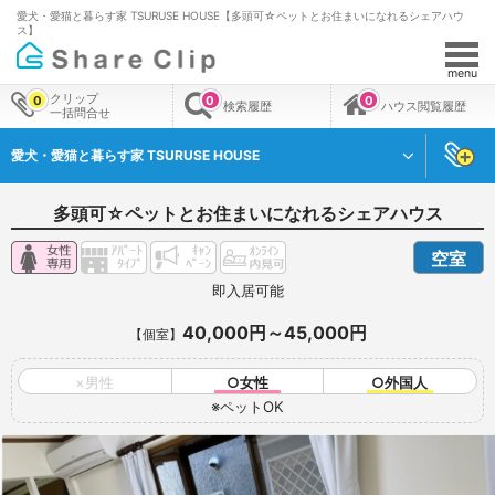
愛犬・愛猫と暮らす家 TSURUSE HOUSE【多頭可☆ペットとお住まいになれるシェアハウ
ス】
menu
クリップ
0
0
0
検索履歴
ハウス閲覧履歴
一括問合せ
愛犬・愛猫と暮らす家 TSURUSE HOUSE
多頭可☆ペットとお住まいになれるシェアハウス
空室
即入居可能
40,000円～45,000円
【個室】
×男性
○女性
○外国人
※ペットOK