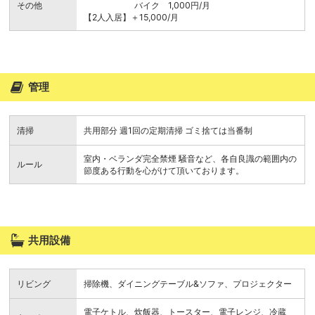
その他
バイク 1,000円/月
【2人入居】＋15,000/月
管理
清掃
共用部分 週1回の定期清掃 ゴミ捨ては当番制
室内・ベランダ完全禁煙 騒音など、各自良識の範囲内の
ルール
節度ある行動を心がけて頂いております。
共用設備
リビング
掃除機、ダイニングテーブル&ソファ、プロジェクター
電子ケトル、炊飯器、トースター、電子レンジ、冷蔵