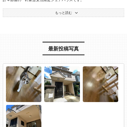
☆生活家電(冷蔵庫、電子レンジ、トースター、炊飯器、電子ケトル、洗
もっと読む
濯機、掃除機、エアコン、他)完備
☆調理器具、食器完備
☆ゆっくりとつかれるバスタブ付き浴室
☆玄関オートロック、全室個室電子錠付き
☆無料Wi-Fi（光回線）あり
☆各部屋、共用部に個人収納スペースたっぷり
最新投稿写真
☆2週間に1回、女性スタッフによる共用部清掃あり
更に、
☆ペット用洗濯機
☆ペット用ドライヤー
☆トリミングテーブル
☆小型犬〜中型犬用のペットバスタブ
愛犬・愛猫と一緒に、すぐに新しい生活が始められます！
東武東上線鶴瀬駅まで徒歩12分、池袋駅まで乗り換えなしで28分！東京
メトロ直通で渋谷、新宿へのアクセス良好も良好です。
周辺は閑静な住宅街で、徒歩圏内のスーパー・飲食店が多数あり。
鶴瀬駅からららぽーと富士見への直通バスがあり、買い物には困りませ
ん♪