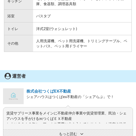
キッチン
庫、食器類、調理器具類
浴室
バスタブ
トイレ
洋式2室(ウォシュレット)
人用洗濯機、ペット用洗濯機、トリミングテーブル、ペ
その他
ットバス、ペット用ドライヤー
運営者
株式会社つくばEX不動産
シェアハウスはつくばex不動産の「シェアらぶ」で！
賃貸サブリース事業をメインに不動産仲介事業や賃貸管理業、民泊・シェ
アハウスを手がける㈱つくばＥＸ不動産
とくに２０１８年シェアハウス事業に力を入れております。１棟空き物件
の全部屋借りてもらう法人営業など、さまざまなニーズに対応します。近
もっと読む
年シェアハウス問題で世間を騒がせてる管理物件を受託し 住みたい７㎡