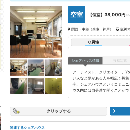
空室
38,000
【個室】
円～
関西・中部（兵庫・神戸）
阪神本
○男性
シェアハウス情報
投稿写真
アーティスト、クリエイター、Youtu
い人など夢がある人を幅広く募集
今、シェアハウスというコミュニ
ウス内には自分達で開くことがで
クリップ
関連するシェアハウス