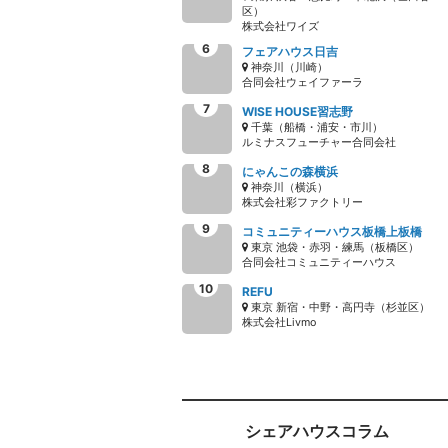
区）
株式会社ワイズ
フェアハウス日吉
神奈川（川崎）
合同会社ウェイファーラ
WISE HOUSE習志野
千葉（船橋・浦安・市川）
ルミナスフューチャー合同会社
にゃんこの森横浜
神奈川（横浜）
株式会社彩ファクトリー
コミュニティーハウス板橋上板橋
東京 池袋・赤羽・練馬（板橋区）
合同会社コミュニティーハウス
REFU
東京 新宿・中野・高円寺（杉並区）
株式会社Livmo
シェアハウスコラム