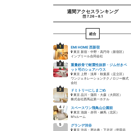
週間アクセスランキング
7.26～8.1
総合
EMI HOME 西新宿
東京 新宿・中野・高円寺（新宿区）
インプリール合同会社
重量鉄骨で耐震性抜群・ジム付きペ
ット可のシェアハウス
東京 上野・浅草・秋葉原（足立区）
ワンジェネレーションテクノロジー株式
会社
ドミトリーにしまごめ
東京 品川・蒲田・大森（大田区）
株式会社西馬込第一ホテル
スペースワン飛鳥山公園前
東京 池袋・赤羽・練馬（北区）
M'sルーム
グランデ渋谷
東京 渋谷・恵比寿・下北沢（世田谷