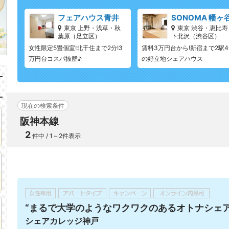
フェアハウス青井
SONOMA 幡ヶ
東京 上野・浅草・秋
東京 渋谷・恵比寿
葉原（足立区）
下北沢（渋谷区）
女性限定5畳個室!北千住まで2分!3
賃料3万円台から!新宿まで2駅
万円台コスパ抜群♪
の好立地シェアハウス
現在の検索条件
阪神本線
2
件中 / 1～2件表示
“まるで大学のようなワクワクのあるオトナシェア
シェアカレッジ神戸