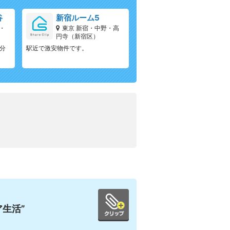
谷
新宿ルーム5
・
東京 新宿・中野・高
円寺（新宿区）
4分
駅近で激安物件です。
生活”