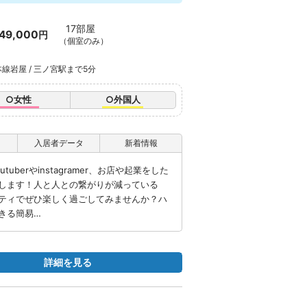
17部屋
49,000
円
（個室のみ）
線岩屋 / 三ノ宮駅まで5分
○女性
○外国人
入居者データ
新着情報
berやinstagramer、お店や起業をした
します！人と人との繋がりが減っている
ティでぜひ楽しく過ごしてみませんか？ハ
きる簡易…
詳細を見る