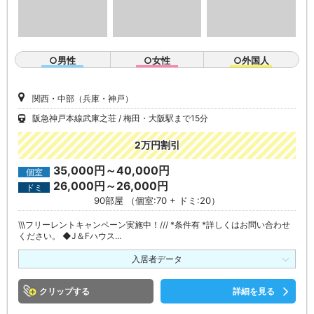
○男性
○女性
○外国人
関西・中部（兵庫・神戸）
阪急神戸本線武庫之荘
梅田・大阪駅まで15分
2万円割引
35,000円～40,000円
個室
26,000円～26,000円
ドミ
90部屋 （個室:70 + ドミ:20）
\\\フリーレントキャンペーン実施中！/// *条件有 *詳しくはお問い合わせ
ください。 ◆J＆Fハウス…
入居者データ
クリップ
詳細を見る