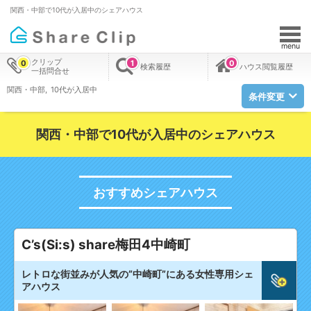
関西・中部で10代が入居中のシェアハウス
menu
クリップ
0
1
0
検索履歴
ハウス閲覧履歴
一括問合せ
関西・中部
10代が入居中
条件変更
関西・中部で10代が入居中のシェアハウス
おすすめシェアハウス
C’s(Si:s) share梅田4中崎町
レトロな街並みが人気の”中崎町”にある女性専用シェ
アハウス