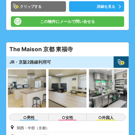
クリップ
詳細を見る
この物件にメールで問い合せる
The Maison 京都 東福寺
JR・京阪2路線利用可
○男性
○女性
○外国人
関西・中部（京都）