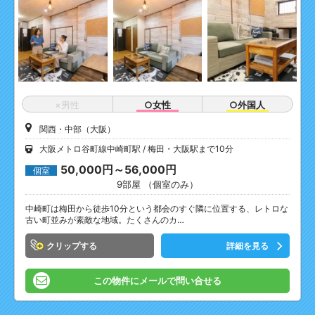
×男性
○女性
○外国人
関西・中部（大阪）
大阪メトロ谷町線中崎町駅
梅田・大阪駅まで10分
50,000円～56,000円
個室
9部屋 （個室のみ）
中崎町は梅田から徒歩10分という都会のすぐ隣に位置する、レトロな
古い町並みが素敵な地域。たくさんのカ…
クリップ
詳細を見る
この物件にメールで問い合せる