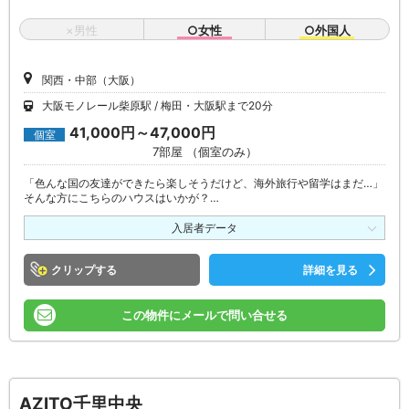
×男性
○女性
○外国人
関西・中部（大阪）
大阪モノレール柴原駅
梅田・大阪駅まで20分
41,000円～47,000円
個室
7部屋 （個室のみ）
「色んな国の友達ができたら楽しそうだけど、海外旅行や留学はまだ…」
そんな方にこちらのハウスはいかが？…
入居者データ
クリップ
詳細を見る
この物件にメールで問い合せる
AZITO千里中央