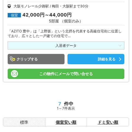
大阪モノレール少路駅
梅田・大阪駅まで30分
42,000円～44,000円
個室
5部屋 （個室のみ）
「AZITO 豊中」は「上野坂」という北摂を代表する高級住宅街に位置し
ており、広々とした一戸建ての住宅で…
入居者データ
クリップ
詳細を見る
この物件にメールで問い合せる
7
件中
1～7件表示
標準
個室安い順
ドミ安い順