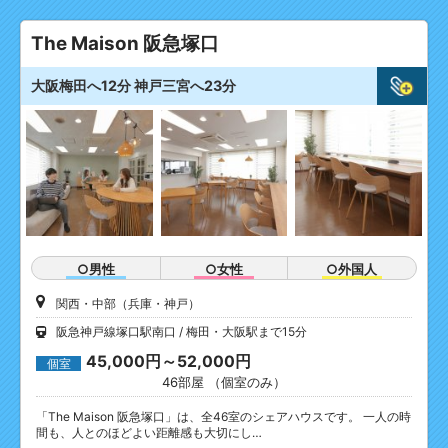
The Maison 阪急塚口
大阪梅田へ12分 神戸三宮へ23分
○男性
○女性
○外国人
関西・中部（兵庫・神戸）
阪急神戸線塚口駅南口
梅田・大阪駅まで15分
45,000円～52,000円
個室
46部屋 （個室のみ）
「The Maison 阪急塚口」は、全46室のシェアハウスです。 一人の時
間も、人とのほどよい距離感も大切にし…