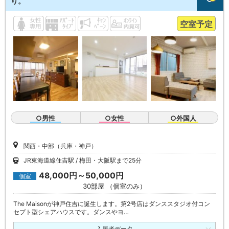
り。
空室予定
○男性
○女性
○外国人
関西・中部（兵庫・神戸）
JR東海道線住吉駅
梅田・大阪駅まで25分
48,000円～50,000円
個室
30部屋 （個室のみ）
The Maisonが神戸住吉に誕生します。第2号店はダンススタジオ付コン
セプト型シェアハウスです。ダンスやヨ…
入居者データ