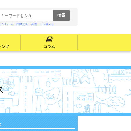
ワンルーム
国際交流
英語
一人暮らし
キング
コラム
ス
ス