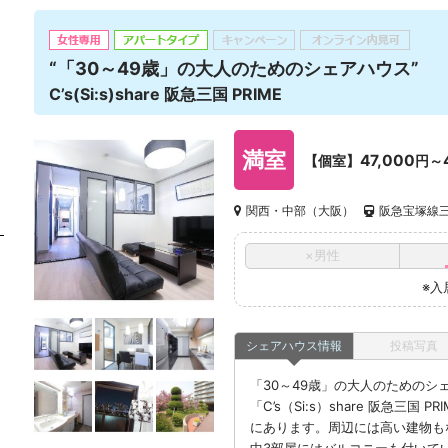
“「30～49歳」の大人のためのシェアハウス”
C’s(Si:s)share 阪急三国 PRIME
満室
47,000
【個室】
円～
関西・中部（大阪）
阪急宝塚線三
×男性
※入
シェアハウス情報
投稿写真
「30～49歳」の大人のための
「C’s（Si:s）share 阪急三国
にあります。周辺には高い建物も