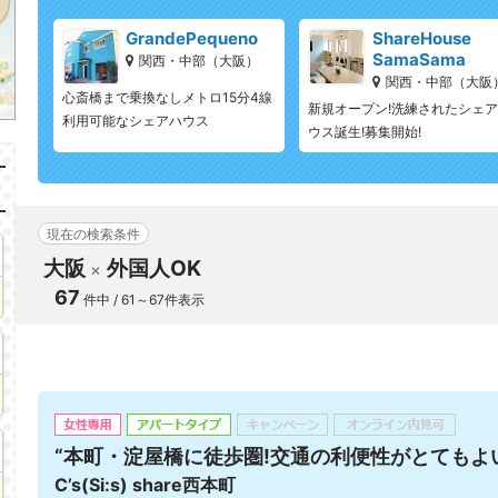
GrandePequeno
ShareHouse
SamaSama
関西・中部（大阪）
関西・中部（大阪
心斎橋まで乗換なしメトロ15分4線
新規オープン!洗練されたシェ
利用可能なシェアハウス
ウス誕生!募集開始!
現在の検索条件
大阪
外国人OK
67
件中 / 61～67件表示
“本町・淀屋橋に徒歩圏!交通の利便性がとてもよ
C’s(Si:s) share西本町