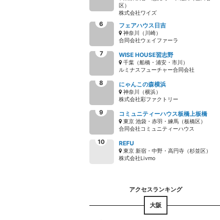
区）
株式会社ワイズ
フェアハウス日吉
神奈川（川崎）
合同会社ウェイファーラ
WISE HOUSE習志野
千葉（船橋・浦安・市川）
ルミナスフューチャー合同会社
にゃんこの森横浜
神奈川（横浜）
株式会社彩ファクトリー
コミュニティーハウス板橋上板橋
東京 池袋・赤羽・練馬（板橋区）
合同会社コミュニティーハウス
REFU
東京 新宿・中野・高円寺（杉並区）
株式会社Livmo
大阪