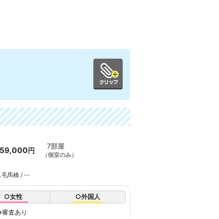
7部屋
59,000
円
（個室のみ）
馬橋 / --
○女性
○外国人
※審査あり