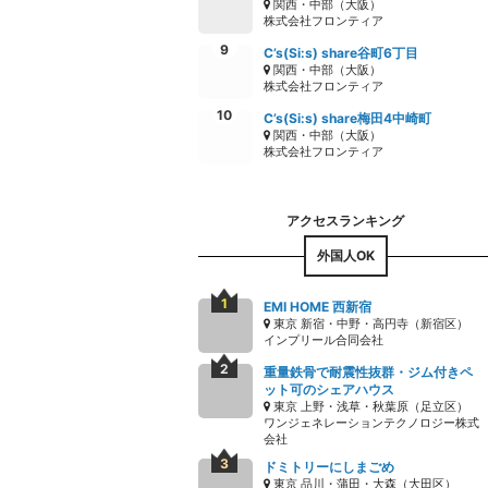
関西・中部（大阪）
株式会社フロンティア
C’s(Si:s) share谷町6丁目
関西・中部（大阪）
株式会社フロンティア
C’s(Si:s) share梅田4中崎町
関西・中部（大阪）
株式会社フロンティア
外国人OK
EMI HOME 西新宿
東京 新宿・中野・高円寺（新宿区）
インプリール合同会社
重量鉄骨で耐震性抜群・ジム付きペ
ット可のシェアハウス
東京 上野・浅草・秋葉原（足立区）
ワンジェネレーションテクノロジー株式
会社
ドミトリーにしまごめ
東京 品川・蒲田・大森（大田区）