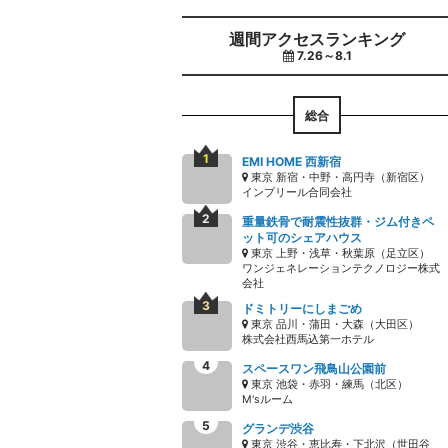
週間アクセスランキング
7.26～8.1
総合
EMI HOME 西新宿
東京 新宿・中野・高円寺（新宿区）
インプリール合同会社
重量鉄骨で耐震性抜群・ジム付きペ
ット可のシェアハウス
東京 上野・浅草・秋葉原（足立区）
ワンジェネレーションテクノロジー株式
会社
ドミトリーにしまごめ
東京 品川・蒲田・大森（大田区）
株式会社西馬込第一ホテル
スペースワン飛鳥山公園前
東京 池袋・赤羽・練馬（北区）
M'sルーム
グランデ渋谷
東京 渋谷・恵比寿・下北沢（世田谷