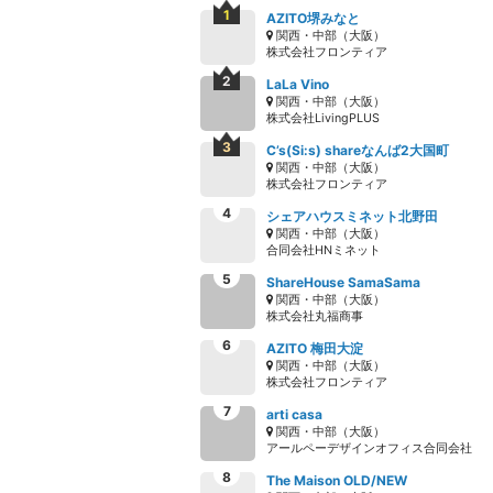
AZITO堺みなと
関西・中部（大阪）
株式会社フロンティア
LaLa Vino
関西・中部（大阪）
株式会社LivingPLUS
C’s(Si:s) shareなんば2大国町
関西・中部（大阪）
株式会社フロンティア
シェアハウスミネット北野田
関西・中部（大阪）
合同会社HNミネット
ShareHouse SamaSama
関西・中部（大阪）
株式会社丸福商事
AZITO 梅田大淀
関西・中部（大阪）
株式会社フロンティア
arti casa
関西・中部（大阪）
アールペーデザインオフィス合同会社
The Maison OLD/NEW