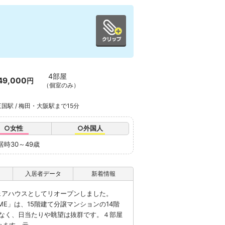
4部屋
49,000
円
（個室のみ）
国駅 / 梅田・大阪駅まで15分
○女性
○外国人
居時30～49歳
入居者データ
新着情報
シェアハウスとしてリオープンしました。
 PRIME」は、15階建て分譲マンションの14階
なく、日当たりや眺望は抜群です。４部屋