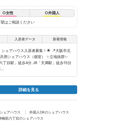
○女性
○外国人
希望はご相談ください
入居者データ
新着情報
シェアハウス入居者募集！🌟 📍大阪市北
・男女共用シェアハウス（個室） ✨立地抜群✨
丁目駅」徒歩4分 JR「天満駅」徒歩15分
商…
詳細を見る
のシェアハウス
外国人OKのシェアハウス
神橋筋六丁目のシェアハウス