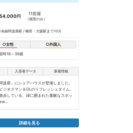
11部屋
54,000
円
（個室のみ）
央線阿波座駅 / 梅田・大阪駅まで10分
○女性
○外国人
居時18～39歳
入居者データ
新着情報
阿波座」にシェアハウスが登場しました。
ビジネスマン＆OLのリフレッシュタイム、
散歩している、緑に囲まれた素敵なスポッ
ew…
詳細を見る