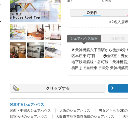
阪）
で10分
○男性
※2名入居
シェアハウス情報
投稿写真
🌟天神橋筋六丁目駅から徒歩4分！
区本庄東1丁目 --- 🏠全3室
地下鉄堺筋線・谷町線「天神橋筋六
梅田まで自転車で10分 天神橋筋
クリップ
関連するシェアハウス
関西・中部のシェアハウス
大阪のシェアハウス
男女どちらもOK
個室ありのシェアハウス
大阪市営地下鉄堺筋線のシェアハウス
天