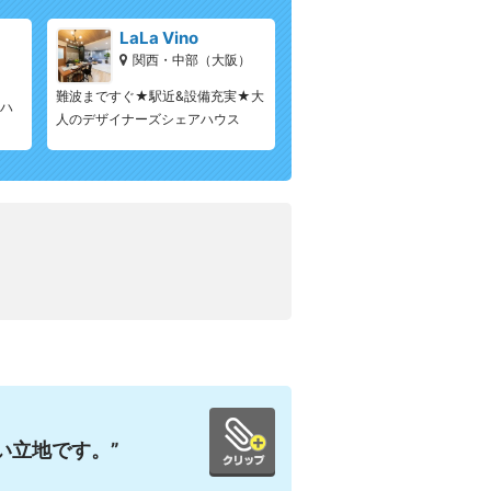
LaLa Vino
関西・中部（大阪）
）
難波まですぐ★駅近&設備充実★大
アハ
人のデザイナーズシェアハウス
い立地です。”