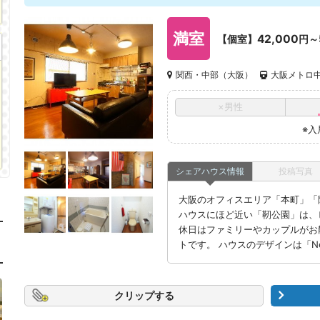
満室
42,000
【個室】
円～
関西・中部（大阪）
大阪メトロ中
×男性
※入
シェアハウス情報
投稿写真
大阪のオフィスエリア「本町」「
ハウスにほど近い「靭公園」は、
休日はファミリーやカップルがお
トです。 ハウスのデザインは「N
クリップ