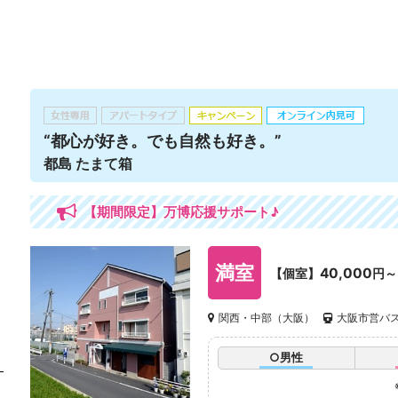
“都心が好き。でも自然も好き。”
都島 たまて箱
【期間限定】万博応援サポート♪
満室
40,000
【個室】
円～
関西・中部（大阪）
大阪市営バス毛
○男性