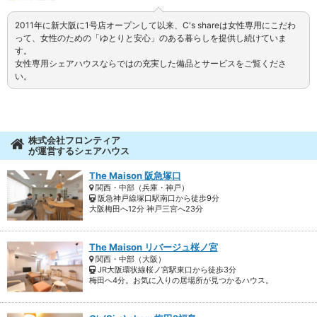
2011年に新大阪に1号店オープンして以来、C's shareは女性専用にこだわ
って、女性のための「ゆとりと安心」のある暮らしを提供し続けていま
す。
女性専用シェアハウスならではの充実した備品とサービスをご覧くださ
い。
株式会社フロンティア
が運営するシェアハウス
The Maison 阪急塚口
関西・中部（兵庫・神戸）
阪急神戸線塚口駅南口から徒歩9分
大阪梅田へ12分 神戸三宮へ23分
The Maison リバージュ桜ノ宮
関西・中部（大阪）
JR大阪環状線桜ノ宮駅東口から徒歩3分
梅田へ4分。お気に入りの居場所が見つかるハウス。