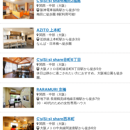
C’s(Si:s) share梅田2福島
関西・中部（大阪）
阪神電車福島駅から徒歩1分
梅田に徒歩圏 8駅利用可能!
AZITO 上本町
関西・中部（大阪）
近鉄線上本町駅から徒歩3分
なんば・日本橋へ徒歩圏
C’s(Si:s) share谷町6丁目
関西・中部（大阪）
大阪メトロ谷町線谷町6丁目駅から徒歩5分
休日は静かに過ごされたい方におすすめ。大阪城公園も徒歩
圏。
RARAMURI 京橋
関西・中部（大阪）
地下鉄 長堀鶴見緑地線京橋駅から徒歩7分
30・40代のための女性専用ハウス
C’s(Si:s) share西本町
関西・中部（大阪）
大阪メトロ中央線阿波座駅から徒歩6分