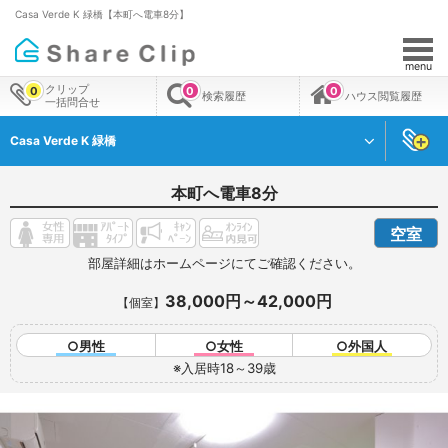
Casa Verde K 緑橋【本町へ電車8分】
menu
クリップ
0
0
0
検索履歴
ハウス閲覧履歴
一括問合せ
Casa Verde K 緑橋
本町へ電車8分
空室
部屋詳細はホームページにてご確認ください。
38,000円～42,000円
【個室】
○男性
○女性
○外国人
※入居時18～39歳