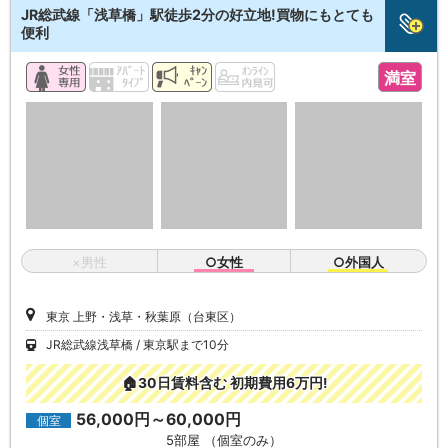
JR総武線「浅草橋」駅徒歩2分の好立地!買物にもとても
便利
満室
×男性
○女性
○外国人
東京 上野・浅草・秋葉原（台東区）
JR総武線浅草橋
東京駅まで10分
🏠30日賃料含む 初期費用6万円!
56,000円～60,000円
個室
5部屋 （個室のみ）