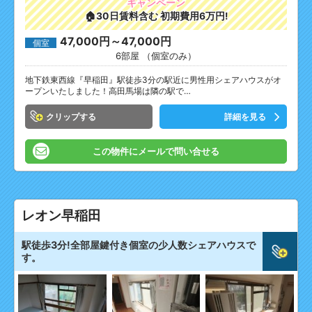
キャンペーン
🏠30日賃料含む 初期費用6万円!
47,000円～47,000円
個室
6部屋 （個室のみ）
地下鉄東西線『早稲田』駅徒歩3分の駅近に男性用シェアハウスがオ
ープンいたしました！高田馬場は隣の駅で…
クリップ
詳細を見る
この物件にメールで問い合せる
レオン早稲田
駅徒歩3分!全部屋鍵付き個室の少人数シェアハウスで
す。