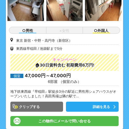
○男性
×女性
○外国人
東京 新宿・中野・高円寺（新宿区）
東西線早稲田
池袋駅まで5分
キャンペーン
🏠30日賃料含む 初期費用6万円!
47,000円～47,000円
個室
6部屋 （個室のみ）
地下鉄東西線『早稲田』駅徒歩3分の駅近に男性用シェアハウスがオ
ープンいたしました！高田馬場は隣の駅で…
クリップ
詳細を見る
この物件にメールで問い合せる