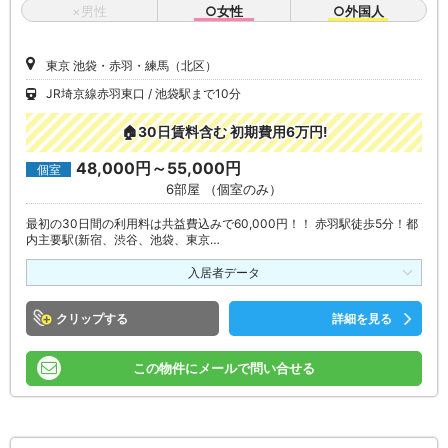
×男性
○女性
○外国人
東京 池袋・赤羽・練馬（北区）
JR埼京線赤羽東口
池袋駅まで10分
🏠30日賃料含む 初期費用6万円!
48,000円～55,000円
個室
6部屋 （個室のみ）
最初の30日間の利用料は共益費込みで60,000円！！ 赤羽駅徒歩5分！都
内主要駅(新宿、渋谷、池袋、東京…
入居者データ
クリップ
詳細を見る
この物件にメールで問い合せる