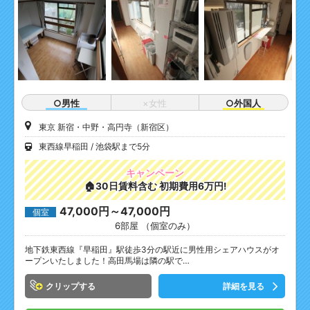
○男性
×女性
○外国人
東京 新宿・中野・高円寺（新宿区）
東西線早稲田
池袋駅まで5分
キャンペーン
🏠30日賃料含む 初期費用6万円!
47,000円～47,000円
個室
6部屋 （個室のみ）
地下鉄東西線『早稲田』駅徒歩3分の駅近に男性用シェアハウスがオ
ープンいたしました！高田馬場は隣の駅で…
クリップ
詳細を見る