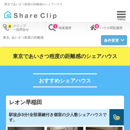
東京であいさつ程度の距離感のシェアハウス
menu
クリップ
0
1
0
検索履歴
ハウス閲覧履歴
一括問合せ
東京
あいさつ程度の距離感
条件変更
東京であいさつ程度の距離感のシェアハウス
おすすめシェアハウス
レオン早稲田
駅徒歩3分!全部屋鍵付き個室の少人数シェアハウスで
す。