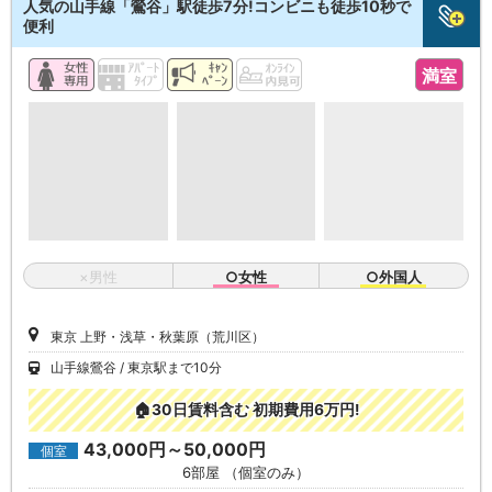
人気の山手線「鶯谷」駅徒歩7分!コンビニも徒歩10秒で
便利
満室
×男性
○女性
○外国人
東京 上野・浅草・秋葉原（荒川区）
山手線鶯谷
東京駅まで10分
🏠30日賃料含む 初期費用6万円!
43,000円～50,000円
個室
6部屋 （個室のみ）