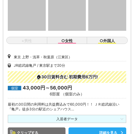
×男性
○女性
○外国人
東京 上野・浅草・秋葉原（江東区）
JR総武線亀戸
東京駅まで20分
🏠30日賃料含む 初期費用6万円!
43,000円～56,000円
個室
6部屋 （個室のみ）
最初の30日間の利用料は共益費込みで60,000円！！ ＪＲ総武線沿い
『亀戸』徒歩3分の駅近のシェアハウス…
入居者データ
クリップ
詳細を見る