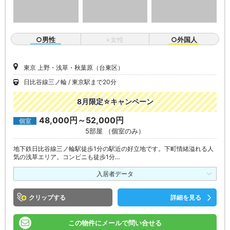
○男性
×女性
○外国人
東京 上野・浅草・秋葉原（台東区）
日比谷線三ノ輪
東京駅まで20分
8月限定☆キャンペーン
48,000円～52,000円
個室
5部屋 （個室のみ）
地下鉄日比谷線三ノ輪駅徒歩1分の駅近の好立地です。下町情緒溢れる人
気の浅草エリア。コンビニも徒歩1分…
入居者データ
クリップ
詳細を見る
この物件にメールで問い合せる