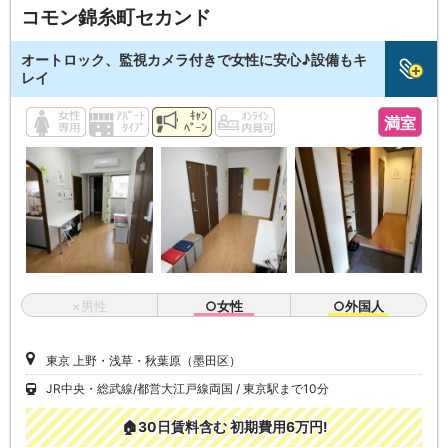
コモン錦糸町セカンド
オートロック、監視カメラ付きで女性に安心♪設備もキ
レイ
満室
×男性
○女性
○外国人
東京 上野・浅草・秋葉原（墨田区）
JR中央・総武線/都営大江戸線両国
東京駅まで10分
🏠30日賃料含む 初期費用6万円!