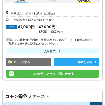
○男性
×女性
○外国人
東京 上野・浅草・秋葉原（江東区）
JR総武線亀戸駅
東京駅まで20分
47,000円～47,000円
個室
5部屋 （個室のみ）
最初の30日間の利用料は共益費込みで60,000円！！ ＪＲ総武線沿い
『亀戸』徒歩4分の駅近にシェアハウス…
入居者データ
クリップ
詳細を見る
この物件にメールで問い合せる
コモン鶯谷ファースト