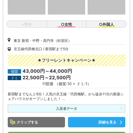
×男性
○女性
○外国人
東京 新宿・中野・高円寺（杉並区）
京王線代田橋北口
新宿駅まで5分
★フリーレントキャンペーン★
43,000円～44,000円
個室
22,500円～22,500円
ドミ
11部屋 （個室:10 + ドミ:1）
新宿駅までなんと6分！人気の京王線「代田橋駅」から徒歩11分の新築シ
ェアハウスがオープンしました！ …
入居者データ
クリップ
詳細を見る