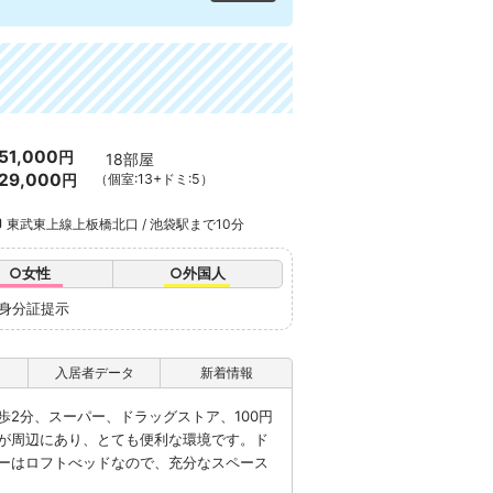
51,000
円
18部屋
29,000
円
（個室:13+ドミ:5）
東武東上線上板橋北口 / 池袋駅まで10分
○女性
○外国人
※身分証提示
入居者データ
新着情報
歩2分、スーパー、ドラッグストア、100円
が周辺にあり、とても便利な環境です。ド
ーはロフトべッドなので、充分なスペース