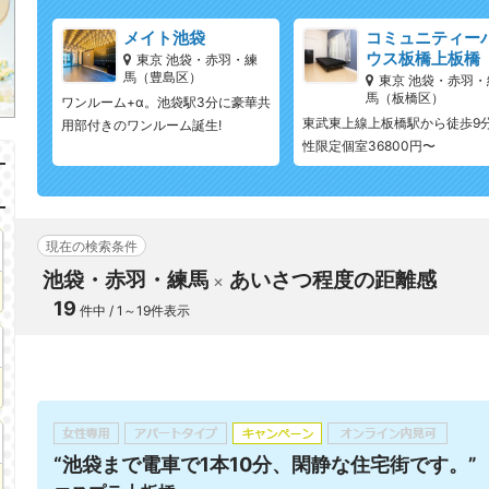
メイト池袋
コミュニティー
ウス板橋上板橋
東京 池袋・赤羽・練
馬（豊島区）
東京 池袋・赤羽・
馬（板橋区）
ワンルーム+α。池袋駅3分に豪華共
東武東上線上板橋駅から徒歩9分
用部付きのワンルーム誕生!
性限定個室36800円〜
現在の検索条件
池袋・赤羽・練馬
あいさつ程度の距離感
19
件中 / 1～19件表示
“池袋まで電車で1本10分、閑静な住宅街です。”