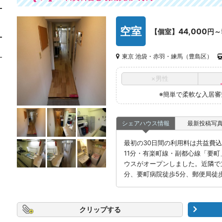
空室
44,000
【個室】
円～
東京 池袋・赤羽・練馬（豊島区）
×男性
※簡単で柔軟な入居
シェアハウス情報
最新投稿写
最初の30日間の利用料は共益費込み
11分・有楽町線・副都心線「要町
ウスがオープンしました。近隣で
分、要町病院徒歩5分、郵便局徒歩
クリップ