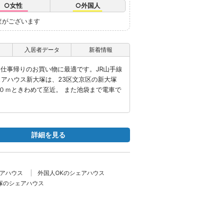
○女性
○外国人
査がございます
入居者データ
新着情報
お仕事帰りのお買い物に最適です。JR山手線
ェアハウス新大塚は、23区文京区の新大塚
０ｍときわめて至近。 また池袋まで電車で
詳細を見る
ェアハウス
外国人OKのシェアハウス
塚のシェアハウス