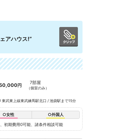
ェアハウス!”
7部屋
50,000
円
（個室のみ）
東武東上線東武練馬駅北口 / 池袋駅まで15分
○女性
○外国人
要、初期費用0可能、諸条件相談可能