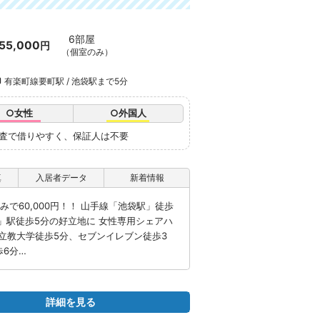
6部屋
55,000
円
（個室のみ）
有楽町線要町駅 / 池袋駅まで5分
○女性
○外国人
審査で借りやすく、保証人は不要
真
入居者データ
新着情報
で60,000円！！ 山手線「池袋駅」徒歩
」駅徒歩5分の好立地に 女性専用シェアハ
立教大学徒歩5分、セブンイレブン徒歩3
6分…
詳細を見る