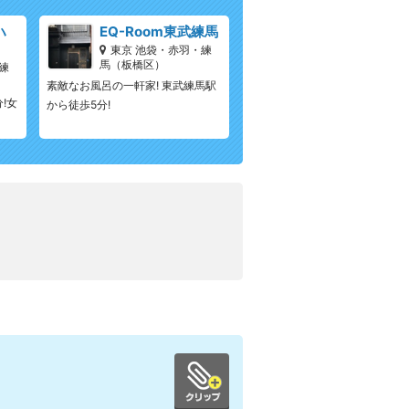
ハ
EQ-Room東武練馬
東京 池袋・赤羽・練
馬（板橋区）
練
素敵なお風呂の一軒家! 東武練馬駅
!女
から徒歩5分!