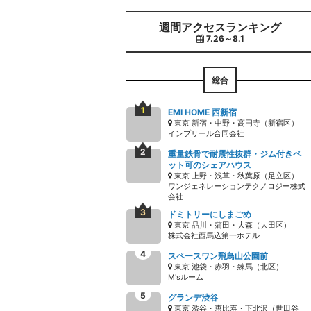
週間アクセスランキング
7.26～8.1
総合
EMI HOME 西新宿
東京 新宿・中野・高円寺（新宿区）
インプリール合同会社
重量鉄骨で耐震性抜群・ジム付きペ
ット可のシェアハウス
東京 上野・浅草・秋葉原（足立区）
ワンジェネレーションテクノロジー株式
会社
ドミトリーにしまごめ
東京 品川・蒲田・大森（大田区）
株式会社西馬込第一ホテル
スペースワン飛鳥山公園前
東京 池袋・赤羽・練馬（北区）
M'sルーム
グランデ渋谷
東京 渋谷・恵比寿・下北沢（世田谷