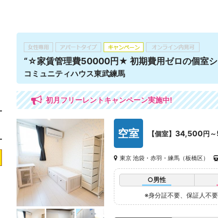
“☆家賃管理費50000円★ 初期費用ゼロの個室シ
コミュニティハウス東武練馬
初月フリーレントキャンペーン実施中!
空室
34,500
【個室】
円～
東京 池袋・赤羽・練馬（板橋区）
○男性
※身分証不要、保証人不