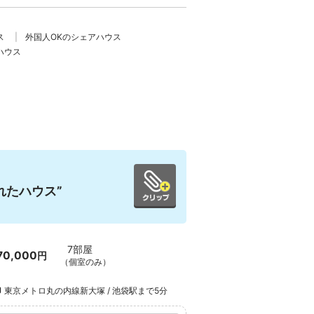
ス
外国人OKのシェアハウス
ハウス
れたハウス”
7部屋
70,000
円
（個室のみ）
東京メトロ丸の内線新大塚 / 池袋駅まで5分