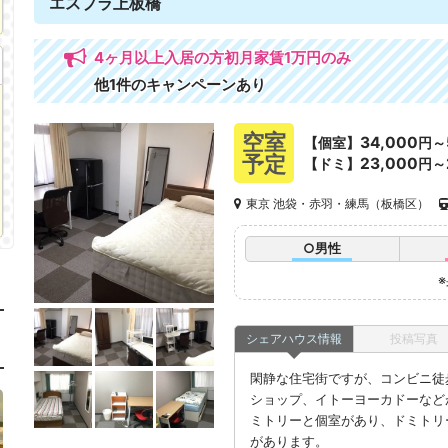
エスプラ上板橋
4ヶ月以上入居の方初月家賃1万円のみ
他1件のキャンペーンあり
空室
34,000
【個室】
円～
予定
23,000
【ドミ】
円～
東京 池袋・赤羽・練馬（板橋区）
○男性
シェアハウス情報
投稿写真
閑静な住宅街ですが、コンビニ徒
ショップ、イトーヨーカドーなど
ミトリーと個室があり、ドミトリ
があります。