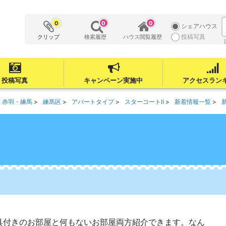
0
0
0
シェアハウス
投稿写真
クリップ
検索履歴
ハウス閲覧履歴
投稿写真
キャンペーン実施中
アクセスラン
・赤羽・練馬
練馬区
アパートタイプ
スターコートⅡ
新着情報一覧
具付きのお部屋と何もないお部屋両方紹介できます。なん