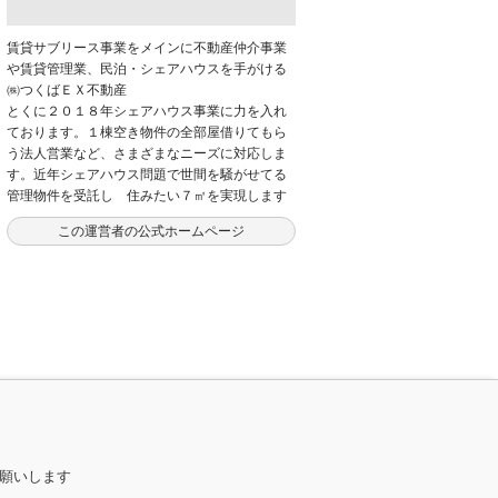
賃貸サブリース事業をメインに不動産仲介事業
や賃貸管理業、民泊・シェアハウスを手がける
㈱つくばＥＸ不動産
とくに２０１８年シェアハウス事業に力を入れ
ております。１棟空き物件の全部屋借りてもら
う法人営業など、さまざまなニーズに対応しま
す。近年シェアハウス問題で世間を騒がせてる
管理物件を受託し 住みたい７㎡を実現します
この運営者の公式ホームページ
お願いします