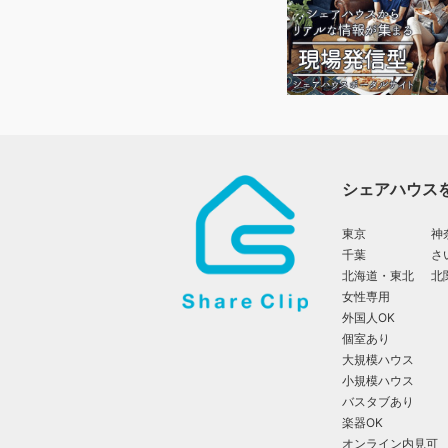
シェアハウス
東京
神
千葉
さ
北海道・東北
北
女性専用
外国人OK
個室あり
大規模ハウス
小規模ハウス
バスタブあり
楽器OK
オンライン内見可