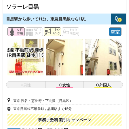
ソラーレ目黒
目黒駅から歩いて11分。東急目黒線なら1駅。
空室
×男性
○女性
○外国人
東京 渋谷・恵比寿・下北沢（目黒区）
東京目黒線不動前駅
品川駅まで15分
事務手数料 割引キャンペーン