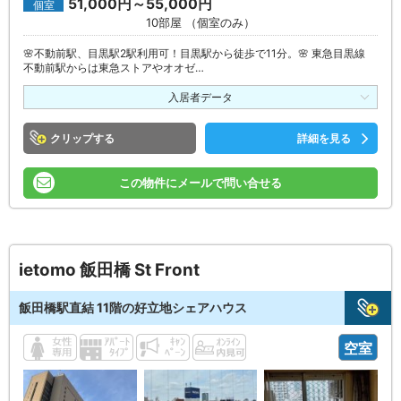
51,000円～55,000円
個室
10部屋 （個室のみ）
🌸不動前駅、目黒駅2駅利用可！目黒駅から徒歩で11分。🌸 東急目黒線
不動前駅からは東急ストアやオオゼ…
入居者データ
クリップ
詳細を見る
この物件にメールで問い合せる
ietomo 飯田橋 St Front
飯田橋駅直結 11階の好立地シェアハウス
空室