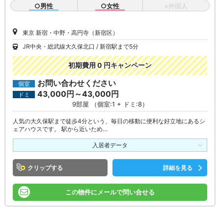
○男性
○女性
×外国人
東京 新宿・中野・高円寺（新宿区）
JR中央・総武線大久保北口
新宿駅まで5分
初期費用 0 円キャンペーン
お問い合わせください
個室
43,000円～43,000円
ドミ
9部屋 （個室:1 + ドミ:8）
人気の大久保駅まで徒歩4分という、毎日の移動に便利な好立地にあるシ
ェアハウスです。 駅から近いため…
入居者データ
クリップ
詳細を見る
この物件にメールで問い合せる