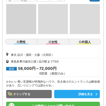
○男性
○女性
○外国人
東京 品川・蒲田・大森（大田区）
東急多摩川線矢口渡
品川駅まで15分
58,000円～72,000円
個室
6部屋 （個室のみ）
かわいい青い瓦屋根が特徴的なハウス。吹き抜けのエントランスは解放感
があり、広いリビングでは誰かがお…
クリップ
詳細を見る
この物件にメールで問い合せる