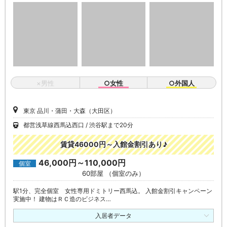
×男性
○女性
○外国人
東京 品川・蒲田・大森（大田区）
都営浅草線西馬込西口
渋谷駅まで20分
賃貸46000円～入館金割引あり♪
46,000円～110,000円
個室
60部屋 （個室のみ）
駅1分、完全個室 女性専用ドミトリー西馬込。 入館金割引キャンペーン
実施中！ 建物はＲＣ造のビジネス…
入居者データ