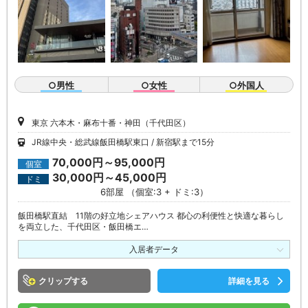
○男性
○女性
○外国人
東京 六本木・麻布十番・神田（千代田区）
JR線中央・総武線飯田橋駅東口
新宿駅まで15分
70,000円～95,000円
個室
30,000円～45,000円
ドミ
6部屋 （個室:3 + ドミ:3）
飯田橋駅直結 11階の好立地シェアハウス 都心の利便性と快適な暮らし
を両立した、千代田区・飯田橋エ…
入居者データ
クリップ
詳細を見る