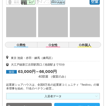
空室
○男性
○女性
○外国人
東京 池袋・赤羽・練馬（練馬区）
大江戸線新江古田駅西口
池袋駅まで10分
63,000円～66,000円
個室
40部屋 （個室のみ）
起業家シェアハウスは、全国8万名の起業家コミュニティ『festivo』の塚
本理事を始め、11名のベテラン経営…
入居者データ