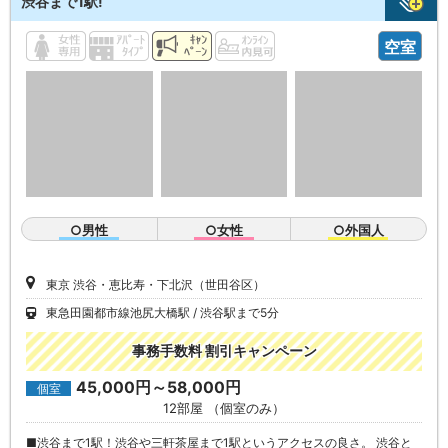
渋谷まで1駅!
空室
○男性
○女性
○外国人
東京 渋谷・恵比寿・下北沢（世田谷区）
東急田園都市線池尻大橋駅
渋谷駅まで5分
事務手数料 割引キャンペーン
45,000円～58,000円
個室
12部屋 （個室のみ）
■渋谷まで1駅！渋谷や三軒茶屋まで1駅というアクセスの良さ。 渋谷と