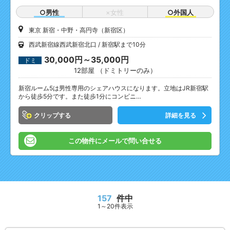
○男性
×女性
○外国人
東京 新宿・中野・高円寺（新宿区）
西武新宿線西武新宿北口
新宿駅まで10分
30,000円～35,000円
ドミ
12部屋 （ドミトリーのみ）
新宿ルーム5は男性専用のシェアハウスになります。立地はJR新宿駅
から徒歩5分です。また徒歩1分にコンビニ…
クリップ
詳細を見る
この物件にメールで問い合せる
157
件中
1～20件表示