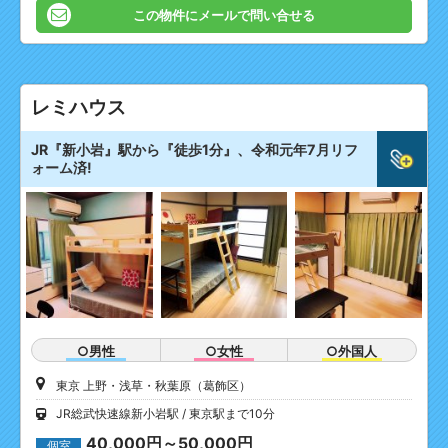
この物件にメールで問い合せる
レミハウス
JR『新小岩』駅から『徒歩1分』、令和元年7月リフ
ォーム済!
○男性
○女性
○外国人
東京 上野・浅草・秋葉原（葛飾区）
JR総武快速線新小岩駅
東京駅まで10分
40,000円～50,000円
個室