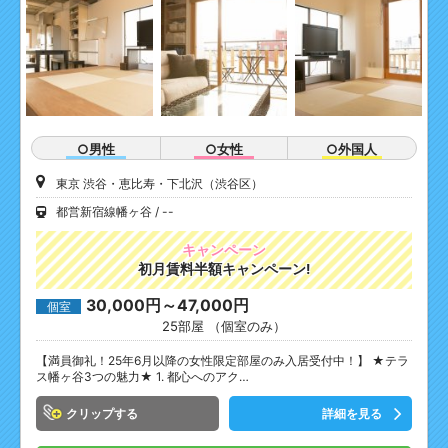
○男性
○女性
○外国人
東京 渋谷・恵比寿・下北沢（渋谷区）
都営新宿線幡ヶ谷
--
キャンペーン
初月賃料半額キャンペーン!
30,000円～47,000円
個室
25部屋 （個室のみ）
【満員御礼！25年6月以降の女性限定部屋のみ入居受付中！】 ★テラ
ス幡ヶ谷3つの魅力★ 1. 都心へのアク…
クリップ
詳細を見る