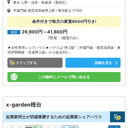
東京 上野・浅草・秋葉原（墨田区）
半蔵門線 都営浅草線押上駅
東京駅まで15分
条件付きで毎月の家賃8000円引き!
29,800円～41,800円
個室
7部屋 （個室のみ）
★女性専用シェアハウス★ハウスは”押上駅”（半蔵門線・都営浅草線・東
武伊勢崎線・京成押上線）から徒歩9分…
クリップ
詳細を見る
この物件にメールで問い合せる
x-garden桜台
起業家同士が切磋琢磨するための起業家シェアハウス