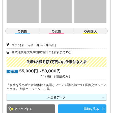
○男性
○女性
○外国人
東京 池袋・赤羽・練馬（練馬区）
西武池袋線大泉学園駅南口
池袋駅まで15分
先着1名様月額1万円のお仕事付き入居
55,000円～58,000円
個室
14部屋 （個室のみ）
『会社を辞めずに留学体験！英語とフランス語の身につく国際交流シェア
ハウス』 留学エージェント（英…
入居者データ
クリップ
詳細を見る