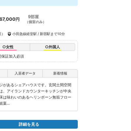
9部屋
67,000
円
（個室のみ）
区）
小田急線経堂駅 / 新宿駅まで10分
○女性
○外国人
貸保証加入必須
入居者データ
新着情報
ジがあるシェアハウスです。玄関土間空間
は、アイランドカウンターキッチンが中央
床は味わいのあるヘリンボーン無垢フロー
観葉…
詳細を見る