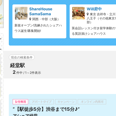
ShareHouse
Will府中
SamaSama
東京 吉祥寺・立川
八王子（その他東京
関西・中部（大阪）
部）
新規オープン!洗練されたシェアハ
英会話レッスン付き留学体験の
ウス誕生!募集開始!
る英語漬けシェアハウス
現在の検索条件
経堂駅
2
件中 / 1～2件表示
“【駅徒歩5分】渋谷まで15分♪”
アシェア経堂