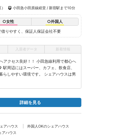
区）
小田急小田原線経堂 / 新宿駅まで10分
○女性
○外国人
で借りやすく、保証人保証会社不要
入居者データ
新着情報
面へアクセス良好！！ 小田急線利用で都心へ
♪ 駅周辺にはスーパー、カフェ、飲食店、
暮らしやすい環境です。 シェアハウスは男
詳細を見る
シェアハウス
外国人OKのシェアハウス
ェアハウス