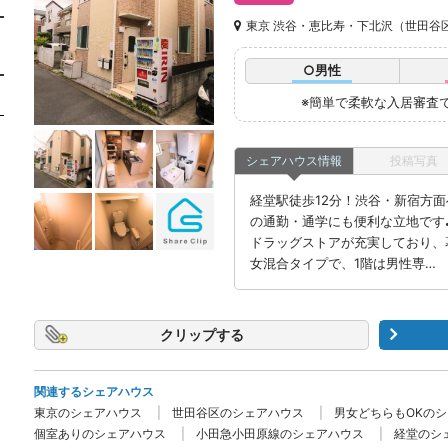
東京 渋谷・恵比寿・下北沢（世田谷
○男性
※簡単で柔軟な入居審査
シェアハウス情報
投稿写真
経堂駅徒歩12分！渋谷・新宿方
の通勤・通学にも便利な立地です
ドラッグストアが充実しており、
女混合タイプで、1階は男性専…
クリップ
関連するシェアハウス
東京のシェアハウス
世田谷区のシェアハウス
男女どちらもOKの
個室ありのシェアハウス
小田急小田原線のシェアハウス
経堂のシ