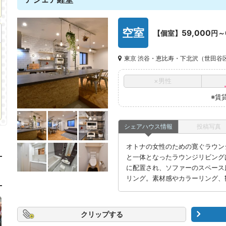
空室
59,000
【個室】
円～
東京 渋谷・恵比寿・下北沢（世田谷
×男性
※賃
シェアハウス情報
投稿写真
オトナの女性のための寛ぐラウン
と一体となったラウンジリビング
に配置され、ソファーのスペース
リング。素材感やカラーリング、
クリップ