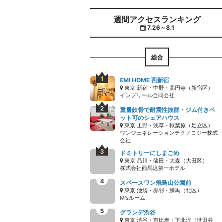
週間アクセスランキング
7.26～8.1
総合
EMI HOME 西新宿
東京 新宿・中野・高円寺（新宿区）
インプリール合同会社
重量鉄骨で耐震性抜群・ジム付きペ
ット可のシェアハウス
東京 上野・浅草・秋葉原（足立区）
ワンジェネレーションテクノロジー株式
会社
ドミトリーにしまごめ
東京 品川・蒲田・大森（大田区）
株式会社西馬込第一ホテル
スペースワン飛鳥山公園前
東京 池袋・赤羽・練馬（北区）
M'sルーム
グランデ渋谷
東京 渋谷・恵比寿・下北沢（世田谷