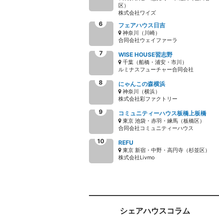
区）
株式会社ワイズ
フェアハウス日吉
神奈川（川崎）
合同会社ウェイファーラ
WISE HOUSE習志野
千葉（船橋・浦安・市川）
ルミナスフューチャー合同会社
にゃんこの森横浜
神奈川（横浜）
株式会社彩ファクトリー
コミュニティーハウス板橋上板橋
東京 池袋・赤羽・練馬（板橋区）
合同会社コミュニティーハウス
REFU
東京 新宿・中野・高円寺（杉並区）
株式会社Livmo
シェアハウスコラム