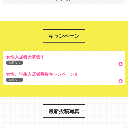
また清掃当番なども一切なく週1-2度こちらで清掃いたしますのでいつで
も清潔な空間をご用意しております。
また広々としたリビングスペースもあり、休日は友人や入居者同士で食
事会も！！
当物件１階テナントにはスーパーマーケットがあります。
駅から物件までにもおしゃれな飲食店などもあり住環境は抜群です！
キャンペーン
女性入居者大募集!!
期限なし
女性、学生入居者募集キャンペーン!!
期限なし
最新投稿写真