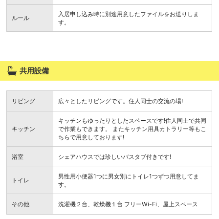
入居申し込み時に別途用意したファイルをお送りしま
ルール
す。
共用設備
リビング
広々としたリビングです。住人同士の交流の場!
キッチンもゆったりとしたスペースです!住人同士で共同
キッチン
で作業もできます。 またキッチン用具カトラリー等もこ
ちらで用意しております!
浴室
シェアハウスでは珍しいバスタブ付きです!
男性用小便器1つに男女別にトイレ1つずつ用意してま
トイレ
す。
その他
洗濯機２台、乾燥機１台 フリーWi-Fi、屋上スペース