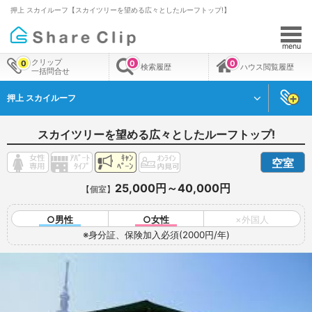
押上 スカイルーフ【スカイツリーを望める広々としたルーフトップ!】
menu
クリップ
0
0
0
検索履歴
ハウス閲覧履歴
一括問合せ
押上 スカイルーフ
スカイツリーを望める広々としたルーフトップ!
空室
25,000円～40,000円
【個室】
○男性
○女性
×外国人
※身分証、保険加入必須(2000円/年)