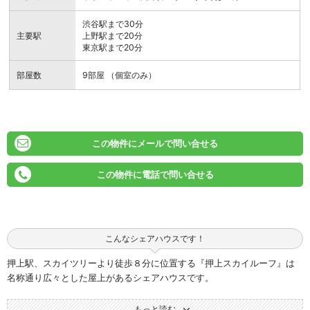
渋谷駅まで30分
主要駅
上野駅まで20分
東京駅まで20分
部屋数
9部屋 （個室のみ）
この物件にメールで問い合せる
この物件に電話で問い合せる
こんなシェアハウスです！
押上駅、スカイツリーより徒歩８分に位置する『押上スカイルーフ』は
名称通り広々とした屋上があるシェアハウスです。
屋上では定期的にイベントを開催中！（現在は休止中）隅田川の花火大
会では屋上を開放し、友人や家族を連れてゆったり見物頂けます！
もっと読む