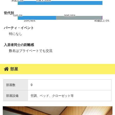
外国人:0%
日本人:100%
世代別
10代:0%
30代:55%
20代:45%
40歳以上:0%
パーティ・イベント
特になし
入居者同士の距離感
数名はプライベートでも交流
部屋
部屋数
9
部屋設備
空調、ベッド、クローゼット等