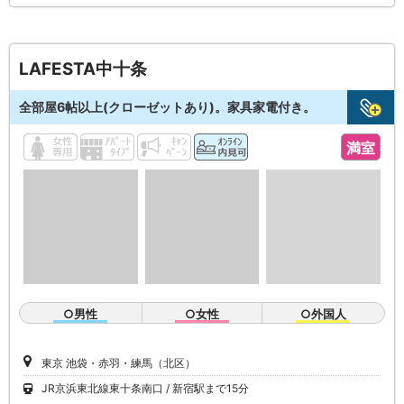
LAFESTA中十条
全部屋6帖以上(クローゼットあり)。家具家電付き。
満室
○男性
○女性
○外国人
東京 池袋・赤羽・練馬（北区）
JR京浜東北線東十条南口
新宿駅まで15分