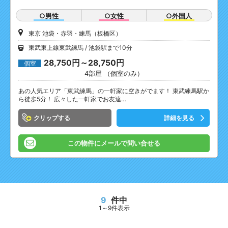
○男性
○女性
○外国人
東京 池袋・赤羽・練馬（板橋区）
東武東上線東武練馬
池袋駅まで10分
28,750円～28,750円
個室
4部屋 （個室のみ）
あの人気エリア「東武練馬」の一軒家に空きがでます！ 東武練馬駅か
ら徒歩5分！ 広々した一軒家でお友達…
クリップ
詳細を見る
この物件にメールで問い合せる
9
件中
1～9件表示