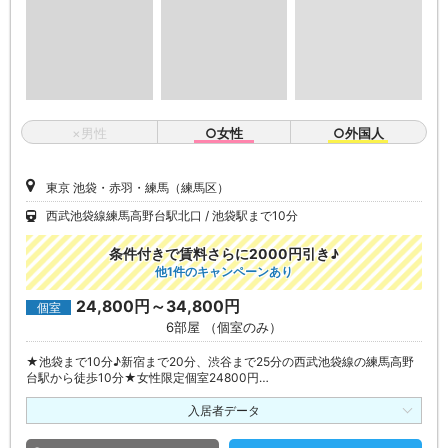
×男性
○女性
○外国人
東京 池袋・赤羽・練馬（練馬区）
西武池袋線練馬高野台駅北口
池袋駅まで10分
条件付きで賃料さらに2000円引き♪
他1件のキャンペーンあり
24,800円～34,800円
個室
6部屋 （個室のみ）
★池袋まで10分♪新宿まで20分、渋谷まで25分の西武池袋線の練馬高野
台駅から徒歩10分★女性限定個室24800円…
入居者データ