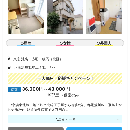
○男性
○女性
○外国人
東京 池袋・赤羽・練馬（北区）
JR京浜東北線王子北口
--
一人暮らし応援キャンペーン!!
36,000円～43,000円
個室
19部屋 （個室のみ）
JR京浜東北線、地下鉄南北線王子駅から徒歩5分、都電荒川線・飛鳥山か
ら徒歩2分、駅近物件個室で３万円台…
入居者データ