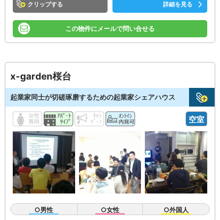
クリップ
詳細を見る
この物件にメールで問い合せる
x-garden桜台
起業家同士が切磋琢磨するための起業家シェアハウス
空室
○男性
○女性
○外国人