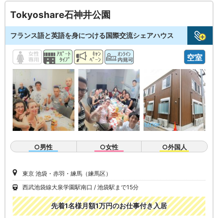
Tokyoshare石神井公園
フランス語と英語を身につける国際交流シェアハウス
空室
○男性
○女性
○外国人
東京 池袋・赤羽・練馬（練馬区）
西武池袋線大泉学園駅南口
池袋駅まで15分
先着1名様月額1万円のお仕事付き入居