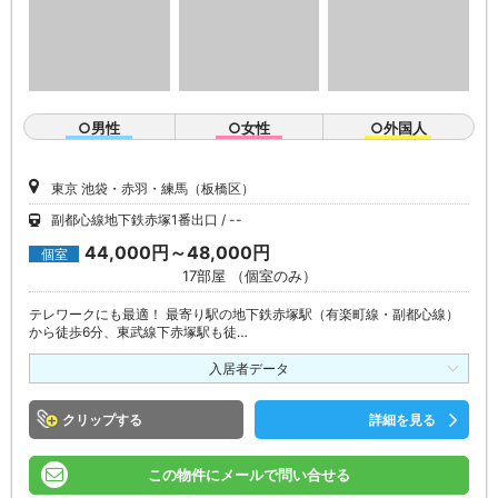
○男性
○女性
○外国人
東京 池袋・赤羽・練馬（板橋区）
副都心線地下鉄赤塚1番出口
--
44,000円～48,000円
個室
17部屋 （個室のみ）
テレワークにも最適！ 最寄り駅の地下鉄赤塚駅（有楽町線・副都心線）
から徒歩6分、東武線下赤塚駅も徒…
入居者データ
クリップ
詳細を見る
この物件にメールで問い合せる