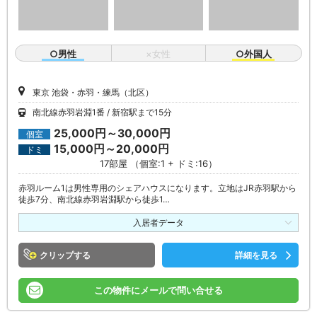
○男性
×女性
○外国人
東京 池袋・赤羽・練馬（北区）
南北線赤羽岩淵1番
新宿駅まで15分
25,000円～30,000円
個室
15,000円～20,000円
ドミ
17部屋 （個室:1 + ドミ:16）
赤羽ルーム1は男性専用のシェアハウスになります。立地はJR赤羽駅から
徒歩7分、南北線赤羽岩淵駅から徒歩1…
入居者データ
クリップ
詳細を見る
この物件にメールで問い合せる