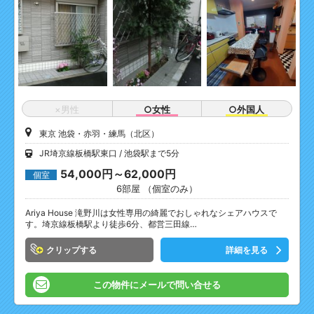
×男性
○女性
○外国人
東京 池袋・赤羽・練馬（北区）
JR埼京線板橋駅東口
池袋駅まで5分
54,000円～62,000円
個室
6部屋 （個室のみ）
Ariya House 滝野川は女性専用の綺麗でおしゃれなシェアハウスで
す。埼京線板橋駅より徒歩6分、都営三田線…
クリップ
詳細を見る
この物件にメールで問い合せる