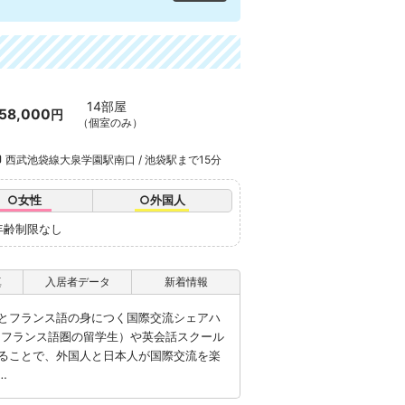
14部屋
58,000
円
（個室のみ）
西武池袋線大泉学園駅南口 / 池袋駅まで15分
○女性
○外国人
年齢制限なし
真
入居者データ
新着情報
とフランス語の身につく国際交流シェアハ
・フランス語圏の留学生）や英会話スクール
ることで、外国人と日本人が国際交流を楽
…