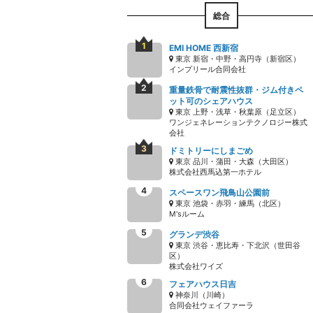
総合
EMI HOME 西新宿
東京 新宿・中野・高円寺（新宿区）
インプリール合同会社
重量鉄骨で耐震性抜群・ジム付きペ
ット可のシェアハウス
東京 上野・浅草・秋葉原（足立区）
ワンジェネレーションテクノロジー株式
会社
ドミトリーにしまごめ
東京 品川・蒲田・大森（大田区）
株式会社西馬込第一ホテル
スペースワン飛鳥山公園前
東京 池袋・赤羽・練馬（北区）
M'sルーム
グランデ渋谷
東京 渋谷・恵比寿・下北沢（世田谷
区）
株式会社ワイズ
フェアハウス日吉
神奈川（川崎）
合同会社ウェイファーラ