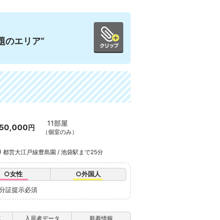
題のエリア”
11部屋
50,000
円
（個室のみ）
都営大江戸線豊島園 / 池袋駅まで25分
○女性
○外国人
身分証提示必須
真
入居者データ
新着情報