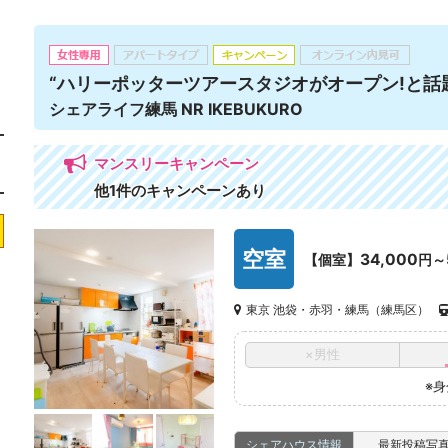
“ハリーポッターツアースタジオがオープン!と話
シェアライフ練馬 NR IKEBUKURO
マンスリーキャンペーン
他1件のキャンペーンあり
空室
34,000
【個室】
円～
東京 池袋・赤羽・練馬（練馬区）
×男性
※
シェアハウス情報
最新投稿写