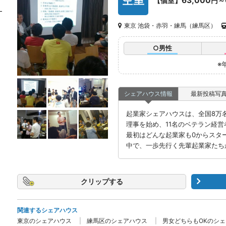
空室
63,000
【個室】
円～
東京 池袋・赤羽・練馬（練馬区）
○男性
※
シェアハウス情報
最新投稿写
起業家シェアハウスは、全国8万名の
理事を始め、11名のベテラン経
最初はどんな起業家も0からスタ
中で、一歩先行く先輩起業家たち
クリップ
関連するシェアハウス
東京のシェアハウス
練馬区のシェアハウス
男女どちらもOKのシ