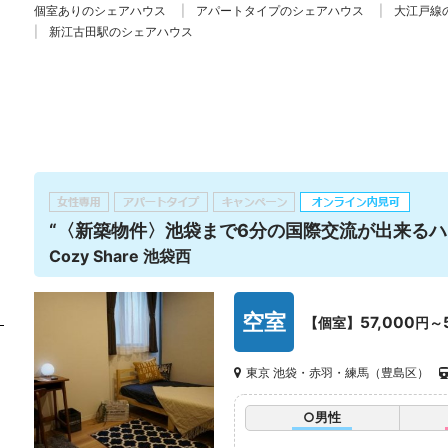
個室ありのシェアハウス
アパートタイプのシェアハウス
大江戸線
新江古田駅のシェアハウス
“〈新築物件〉池袋まで6分の国際交流が出来るハ
Cozy Share 池袋西
空室
57,000
【個室】
円～
東京 池袋・赤羽・練馬（豊島区）
○男性