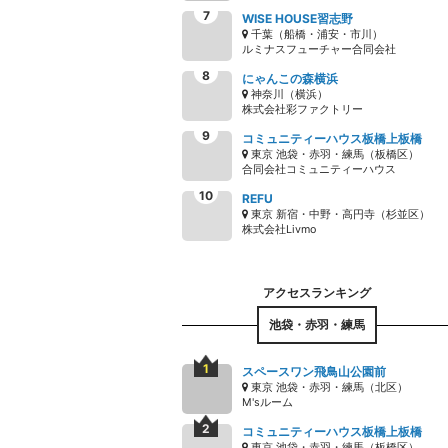
WISE HOUSE習志野
千葉（船橋・浦安・市川）
ルミナスフューチャー合同会社
にゃんこの森横浜
神奈川（横浜）
株式会社彩ファクトリー
コミュニティーハウス板橋上板橋
東京 池袋・赤羽・練馬（板橋区）
合同会社コミュニティーハウス
REFU
東京 新宿・中野・高円寺（杉並区）
株式会社Livmo
池袋・赤羽・練馬
スペースワン飛鳥山公園前
東京 池袋・赤羽・練馬（北区）
M'sルーム
コミュニティーハウス板橋上板橋
東京 池袋・赤羽・練馬（板橋区）