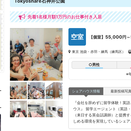
Tokyoshare石神井公園
先着1名様月額1万円のお仕事付き入居
空室
55,000
【個室】
円～
東京 池袋・赤羽・練馬（練馬区）
○男性
※
シェアハウス情報
最新投稿写
『会社を辞めずに留学体験！英語
ウス』 留学エージェント（英語
（来日する英会話講師）と提携す
しめる環境を実現しているシェア