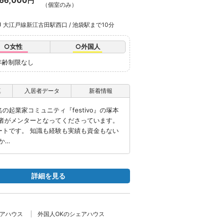
66,000
円
（個室のみ）
大江戸線新江古田駅西口 / 池袋駅まで10分
○女性
○外国人
年齢制限なし
真
入居者データ
新着情報
起業家コミュニティ『festivo』の塚本
営者がメンターとなってくださっています。
ートです。 知識も経験も実績も資金もない
か…
詳細を見る
ェアハウス
外国人OKのシェアハウス