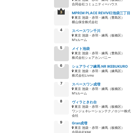
合同会社コミュニティーハウス
MPR(M PLACE REVIVE)池袋三丁目
東京 池袋・赤羽・練馬（豊島区）
横山保全株式会社
スペースワン千川
東京 池袋・赤羽・練馬（板橋区）
M'sルーム
メイト池袋
東京 池袋・赤羽・練馬（豊島区）
株式会社シェアカンパニー
シェアライフ練馬 NR IKEBUKURO
東京 池袋・赤羽・練馬（練馬区）
株式会社Livmo
スペースワン成増
東京 池袋・赤羽・練馬（板橋区）
M'sルーム
ヴィラときわ台
東京 池袋・赤羽・練馬（板橋区）
ワンジェネレーションテクノロジー株式
会社
Gran成増
東京 池袋・赤羽・練馬（板橋区）
合同会社K&K