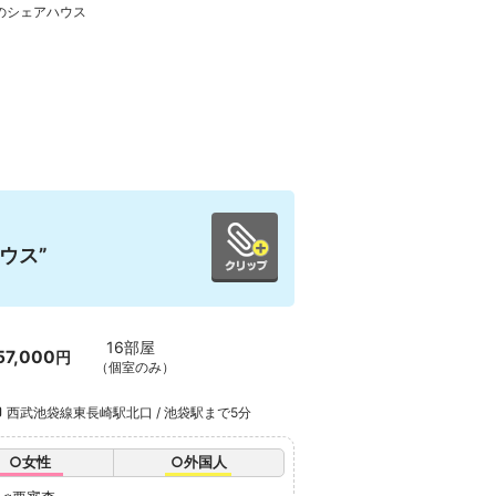
のシェアハウス
ウス”
16部屋
57,000
円
（個室のみ）
西武池袋線東長崎駅北口 / 池袋駅まで5分
○女性
○外国人