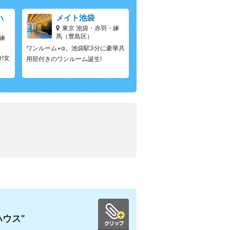
ハ
メイト池袋
東京 池袋・赤羽・練
馬（豊島区）
練
ワンルーム+α。池袋駅3分に豪華共
!女
用部付きのワンルーム誕生!
ウス”