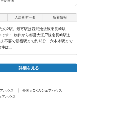
※要審査
入居者データ
新着情報
たの2駅。最寄駅は西武池袋線東長崎駅
件です！ 物件から都営大江戸線南長崎駅ま
換え不要で新宿駅まで約13分、六本木駅まで
物件は…
詳細を見る
ェアハウス
外国人OKのシェアハウス
ェアハウス