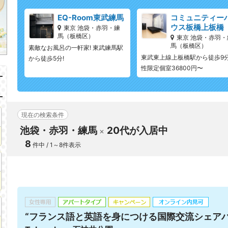
EQ-Room東武練馬
コミュニティー
ウス板橋上板橋
東京 池袋・赤羽・練
馬（板橋区）
東京 池袋・赤羽・
馬（板橋区）
素敵なお風呂の一軒家! 東武練馬駅
東武東上線上板橋駅から徒歩9分
から徒歩5分!
性限定個室36800円〜
現在の検索条件
池袋・赤羽・練馬
20代が入居中
8
件中 / 1～8件表示
“フランス語と英語を身につける国際交流シェアハ