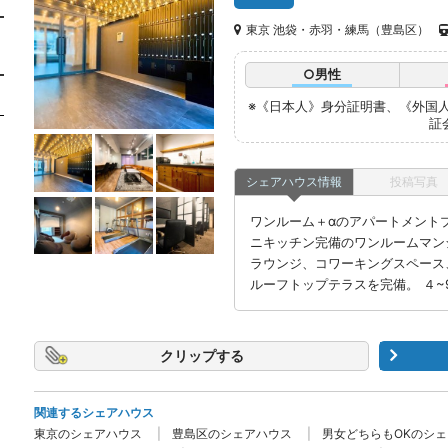
東京 池袋・赤羽・練馬（豊島区）
○男性
※《日本人》身分証明書、《外国人
証
シェアハウス情報
投稿写真
ワンルーム＋αのアパートメントプ
ニキッチン完備のワンルームマン
ラウンジ、コワーキングスペース
ルーフトップテラスを完備。 ４~
クリップ
関連するシェアハウス
東京のシェアハウス
豊島区のシェアハウス
男女どちらもOKのシ