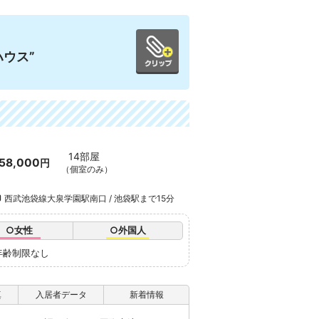
ウス”
14部屋
58,000
円
（個室のみ）
西武池袋線大泉学園駅南口 / 池袋駅まで15分
○女性
○外国人
年齢制限なし
真
入居者データ
新着情報