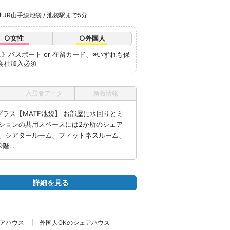
JR山手線池袋 / 池袋駅まで5分
○女性
○外国人
》パスポート or 在留カード、※いずれも保
会社加入必須
入居者データ
新着情報
ラス【MATE池袋】 お部屋に水回りとミ
ションの共用スペースには2か所のシェア
、シアタールーム、フィットネスルーム、
9階…
詳細を見る
ェアハウス
外国人OKのシェアハウス