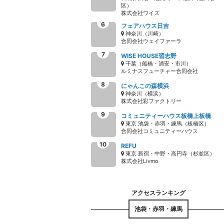
区）
株式会社ワイズ
フェアハウス日吉
神奈川（川崎）
合同会社ウェイファーラ
WISE HOUSE習志野
千葉（船橋・浦安・市川）
ルミナスフューチャー合同会社
にゃんこの森横浜
神奈川（横浜）
株式会社彩ファクトリー
コミュニティーハウス板橋上板橋
東京 池袋・赤羽・練馬（板橋区）
合同会社コミュニティーハウス
REFU
東京 新宿・中野・高円寺（杉並区）
株式会社Livmo
池袋・赤羽・練馬