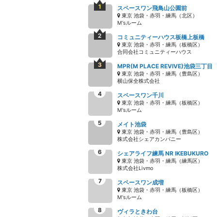
スペースワン飛鳥山公園前
東京 池袋・赤羽・練馬（北区）
M'sルーム
コミュニティーハウス板橋上板橋
東京 池袋・赤羽・練馬（板橋区）
合同会社コミュニティーハウス
MPR(M PLACE REVIVE)池袋三丁目
東京 池袋・赤羽・練馬（豊島区）
横山保全株式会社
スペースワン千川
東京 池袋・赤羽・練馬（板橋区）
M'sルーム
メイト池袋
東京 池袋・赤羽・練馬（豊島区）
株式会社シェアカンパニー
シェアライフ練馬 NR IKEBUKURO
東京 池袋・赤羽・練馬（練馬区）
株式会社Livmo
スペースワン成増
東京 池袋・赤羽・練馬（板橋区）
M'sルーム
ヴィラときわ台