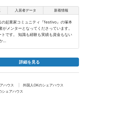
真
入居者データ
新着情報
起業家コミュニティ『festivo』の塚本
営者がメンターとなってくださっています。
ートです。 知識も経験も実績も資金もない
か…
詳細を見る
ェアハウス
外国人OKのシェアハウス
のシェアハウス