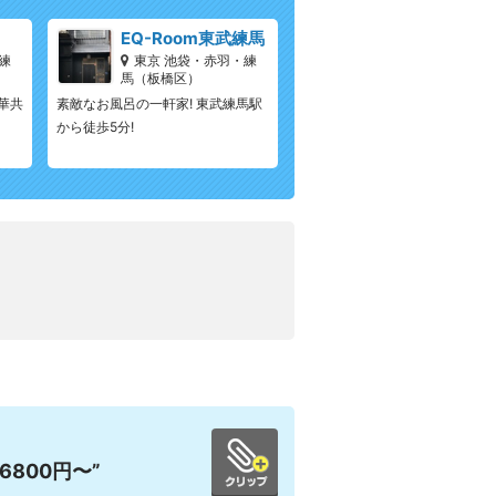
EQ-Room東武練馬
練
東京 池袋・赤羽・練
馬（板橋区）
華共
素敵なお風呂の一軒家! 東武練馬駅
から徒歩5分!
800円〜”