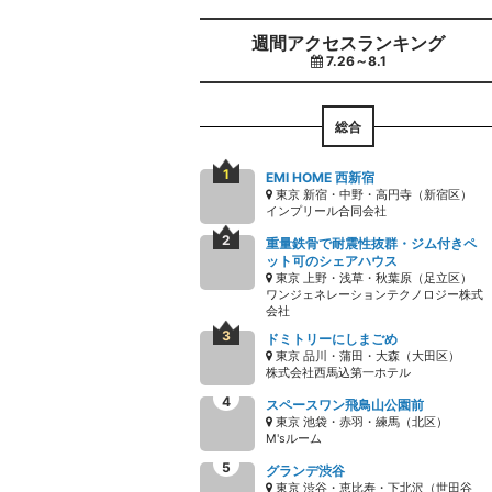
週間アクセスランキング
7.26～8.1
総合
EMI HOME 西新宿
東京 新宿・中野・高円寺（新宿区）
インプリール合同会社
重量鉄骨で耐震性抜群・ジム付きペ
ット可のシェアハウス
東京 上野・浅草・秋葉原（足立区）
ワンジェネレーションテクノロジー株式
会社
ドミトリーにしまごめ
東京 品川・蒲田・大森（大田区）
株式会社西馬込第一ホテル
スペースワン飛鳥山公園前
東京 池袋・赤羽・練馬（北区）
M'sルーム
グランデ渋谷
東京 渋谷・恵比寿・下北沢（世田谷