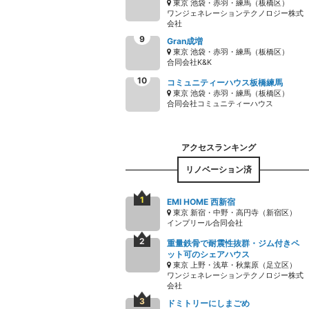
東京 池袋・赤羽・練馬（板橋区）
ワンジェネレーションテクノロジー株式
会社
Gran成増
東京 池袋・赤羽・練馬（板橋区）
合同会社K&K
コミュニティーハウス板橋練馬
東京 池袋・赤羽・練馬（板橋区）
合同会社コミュニティーハウス
リノベーション済
EMI HOME 西新宿
東京 新宿・中野・高円寺（新宿区）
インプリール合同会社
重量鉄骨で耐震性抜群・ジム付きペ
ット可のシェアハウス
東京 上野・浅草・秋葉原（足立区）
ワンジェネレーションテクノロジー株式
会社
ドミトリーにしまごめ