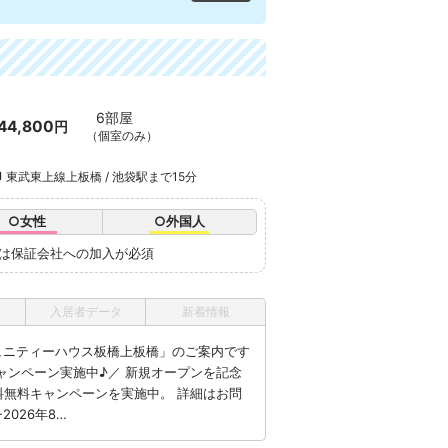
6部屋
44,800
円
（個室のみ）
東武東上線上板橋 / 池袋駅まで15分
○女性
○外国人
たは保証会社への加入が必須
入居者データ
新着情報
コミュニティーハウス板橋上板橋」のご案内です
キャンペーン実施中♪／ 新規オープンを記念
月賃料無料キャンペーンを実施中。 詳細はお問
2026年8…