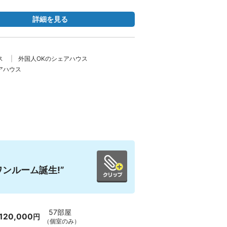
詳細を見る
ス
外国人OKのシェアハウス
アハウス
ンルーム誕生!”
57部屋
120,000
円
（個室のみ）