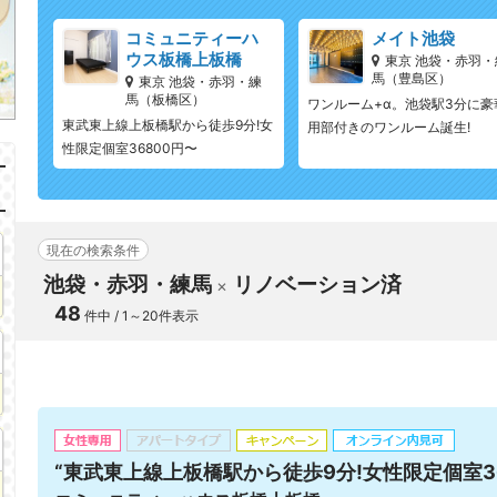
コミュニティーハ
メイト池袋
ウス板橋上板橋
東京 池袋・赤羽・
馬（豊島区）
東京 池袋・赤羽・練
馬（板橋区）
ワンルーム+α。池袋駅3分に豪
東武東上線上板橋駅から徒歩9分!女
用部付きのワンルーム誕生!
性限定個室36800円〜
現在の検索条件
池袋・赤羽・練馬
リノベーション済
48
件中 / 1～20件表示
“東武東上線上板橋駅から徒歩9分!女性限定個室36