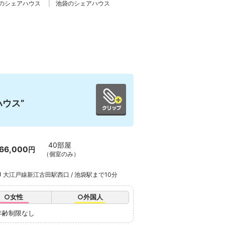
線のシェアハウス
池袋のシェアハウス
ウス”
40部屋
66,000
円
（個室のみ）
大江戸線新江古田駅西口 / 池袋駅まで10分
○女性
○外国人
年齢制限なし