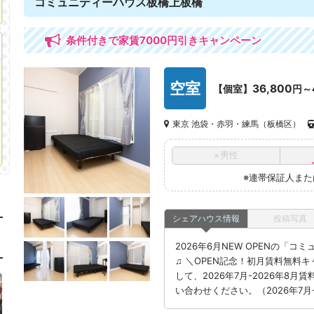
コミュニティーハウス板橋上板橋
条件付きで家賃7000円引きキャンペーン
空室
36,800
【個室】
円～
東京 池袋・赤羽・練馬（板橋区）
×男性
※連帯保証人ま
シェアハウス情報
投稿写真
2026年6月NEW OPENの「
♫ ＼OPEN記念！初月賃料無料
して、2026年7月-2026年8
い合わせください。（2026年7月-