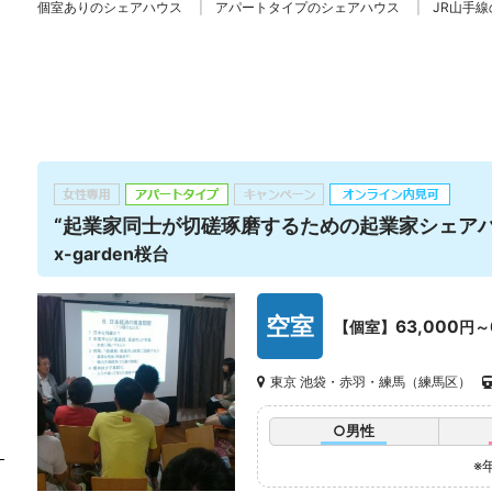
個室ありのシェアハウス
アパートタイプのシェアハウス
JR山手
“起業家同士が切磋琢磨するための起業家シェアハ
x-garden桜台
空室
63,000
【個室】
円～
東京 池袋・赤羽・練馬（練馬区）
○男性
※