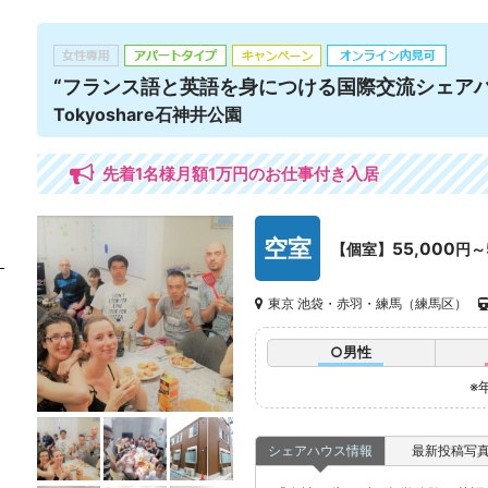
“フランス語と英語を身につける国際交流シェアハ
Tokyoshare石神井公園
先着1名様月額1万円のお仕事付き入居
空室
55,000
【個室】
円～
東京 池袋・赤羽・練馬（練馬区）
○男性
※
シェアハウス情報
最新投稿写