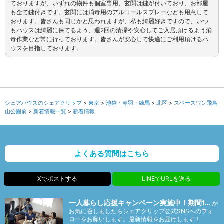
ておりますが、いずれの物件も個室専用、玄関は鍵が付いており、お部屋
も全て鍵付きです。玄関には消毒用のアルコールスプレーなども用意して
おります。皆さんも同じかと思われますが、私も綺麗好きですので、いつ
もハウスは綺麗に保てるよう、週2回の清掃や安心してご入居頂けるよう消
毒作業など常に行っております。皆さんが安心して快適にご利用頂けるハ
ウスを目指しております。
シェアハウスのシェアクリップ
東京
池袋・赤羽・練馬
北区
スペースワン飛鳥
山公園前
新着情報一覧
新着情報
よくある質問はこちら
Xでポストする
LINEでURLを送る
一人暮らし応援キャンペーン実施中！期間1…
が
お気に召しましたらシェアクリップ公式SNSへのフォ
ローをお願いします。最新情報をお届けします！