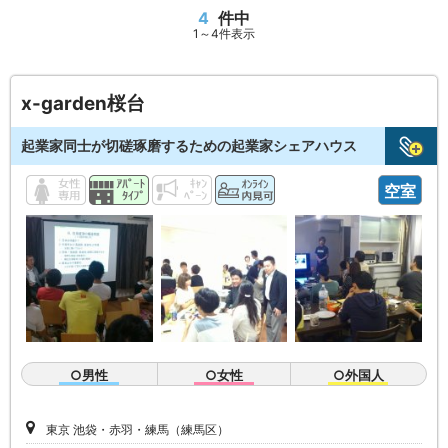
4
件中
1～4件表示
x-garden桜台
起業家同士が切磋琢磨するための起業家シェアハウス
空室
○男性
○女性
○外国人
東京 池袋・赤羽・練馬（練馬区）