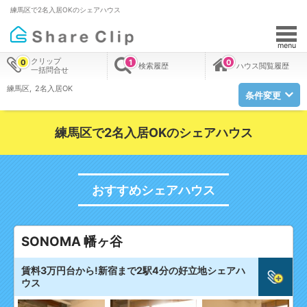
練馬区で2名入居OKのシェアハウス
menu
クリップ
0
1
0
検索履歴
ハウス閲覧履歴
一括問合せ
練馬区
2名入居OK
条件変更
練馬区で2名入居OKのシェアハウス
おすすめシェアハウス
SONOMA 幡ヶ谷
賃料3万円台から!新宿まで2駅4分の好立地シェアハ
ウス