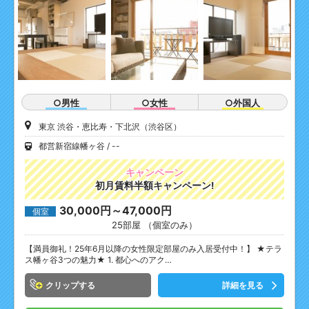
○男性
○女性
○外国人
東京 渋谷・恵比寿・下北沢（渋谷区）
都営新宿線幡ヶ谷
--
キャンペーン
初月賃料半額キャンペーン!
30,000円～47,000円
個室
25部屋 （個室のみ）
【満員御礼！25年6月以降の女性限定部屋のみ入居受付中！】 ★テラ
ス幡ヶ谷3つの魅力★ 1. 都心へのアク…
クリップ
詳細を見る