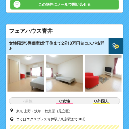
この物件にメールで問い合せる
フェアハウス青井
女性限定5畳個室!北千住まで2分!3万円台コスパ抜群
♪
×男性
○女性
○外国人
東京 上野・浅草・秋葉原（足立区）
つくばエクスプレス青井駅
東京駅まで30分