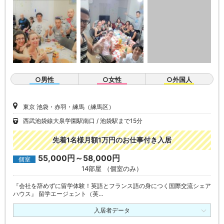
○男性
○女性
○外国人
東京 池袋・赤羽・練馬（練馬区）
西武池袋線大泉学園駅南口
池袋駅まで15分
先着1名様月額1万円のお仕事付き入居
55,000円～58,000円
個室
14部屋 （個室のみ）
『会社を辞めずに留学体験！英語とフランス語の身につく国際交流シェア
ハウス』 留学エージェント（英…
入居者データ