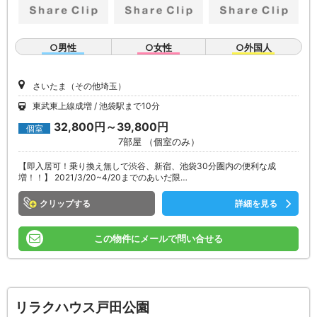
○男性
○女性
○外国人
さいたま（その他埼玉）
東武東上線成増
池袋駅まで10分
32,800円～39,800円
個室
7部屋 （個室のみ）
【即入居可！乗り換え無しで渋谷、新宿、池袋30分圏内の便利な成
増！！】 2021/3/20~4/20までのあいだ限…
クリップ
詳細を見る
この物件にメールで問い合せる
リラクハウス戸田公園