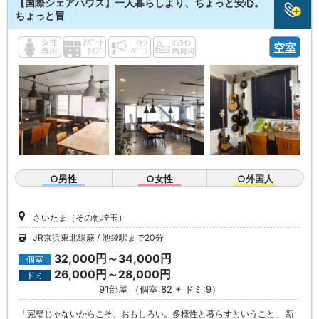
【国際シェアハウス】一人暮らしより、ちょっと安心。
ちょっと冒
空室
○男性
○女性
○外国人
さいたま（その他埼玉）
JR京浜東北線蕨
池袋駅まで20分
32,000円～34,000円
個室
26,000円～28,000円
ドミ
91部屋 （個室:82 + ドミ:9）
「完璧じゃないからこそ、おもしろい。多様性と暮らすということ」 新