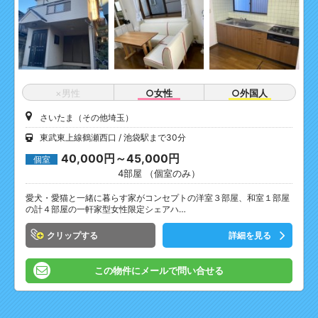
×男性
○女性
○外国人
さいたま（その他埼玉）
東武東上線鶴瀬西口
池袋駅まで30分
40,000円～45,000円
個室
4部屋 （個室のみ）
愛犬・愛猫と一緒に暮らす家がコンセプトの洋室３部屋、和室１部屋
の計４部屋の一軒家型女性限定シェアハ…
クリップ
詳細を見る
この物件にメールで問い合せる