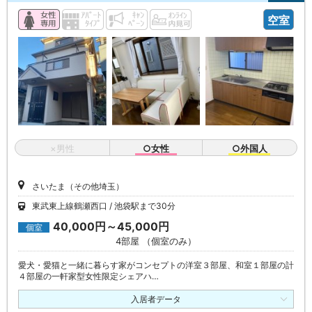
空室
×男性
○女性
○外国人
さいたま（その他埼玉）
東武東上線鶴瀬西口
池袋駅まで30分
40,000円～45,000円
個室
4部屋 （個室のみ）
愛犬・愛猫と一緒に暮らす家がコンセプトの洋室３部屋、和室１部屋の計
４部屋の一軒家型女性限定シェアハ…
入居者データ