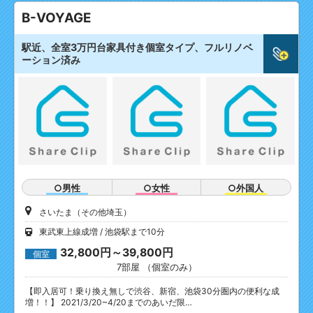
B-VOYAGE
駅近、全室3万円台家具付き個室タイプ、フルリノベ
ーション済み
○男性
○女性
○外国人
さいたま（その他埼玉）
東武東上線成増
池袋駅まで10分
32,800円～39,800円
個室
7部屋 （個室のみ）
【即入居可！乗り換え無しで渋谷、新宿、池袋30分圏内の便利な成
増！！】 2021/3/20~4/20までのあいだ限…