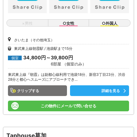
×男性
○女性
○外国人
さいたま（その他埼玉）
東武東上線朝霞駅
池袋駅まで15分
34,800円～39,800円
個室
6部屋 （個室のみ）
東武東上線『朝霞』は副都心線利用で池袋18分、新宿3丁目23分、渋谷
28分と都心へスムーズにアプローチでき…
クリップ
詳細を見る
この物件にメールで問い合せる
Taphouse草加