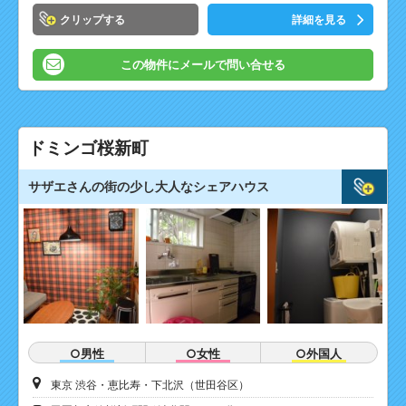
クリップ
詳細を見る
この物件にメールで問い合せる
ドミンゴ桜新町
サザエさんの街の少し大人なシェアハウス
○男性
○女性
○外国人
東京 渋谷・恵比寿・下北沢（世田谷区）