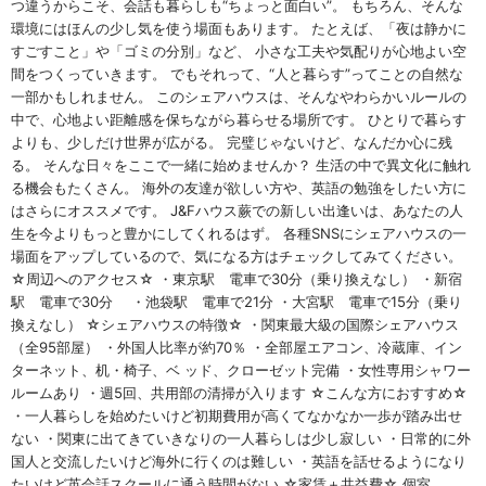
つ違うからこそ、会話も暮らしも“ちょっと面白い”。 もちろん、そんな
環境にはほんの少し気を使う場面もあります。 たとえば、「夜は静かに
すごすこと」や「ゴミの分別」など、 小さな工夫や気配りが心地よい空
間をつくっていきます。 でもそれって、“人と暮らす”ってことの自然な
一部かもしれません。 このシェアハウスは、そんなやわらかいルールの
中で、心地よい距離感を保ちながら暮らせる場所です。 ひとりで暮らす
よりも、少しだけ世界が広がる。 完璧じゃないけど、なんだか心に残
る。 そんな日々をここで一緒に始めませんか？ 生活の中で異文化に触れ
る機会もたくさん。 海外の友達が欲しい方や、英語の勉強をしたい方に
はさらにオススメです。 J&Fハウス蕨での新しい出逢いは、あなたの人
生を今よりもっと豊かにしてくれるはず。 各種SNSにシェアハウスの一
場面をアップしているので、気になる方はチェックしてみてください。
☆周辺へのアクセス☆ ・東京駅 電車で30分（乗り換えなし） ・新宿
駅 電車で30分 ・池袋駅 電車で21分 ・大宮駅 電車で15分（乗り
換えなし） ☆シェアハウスの特徴☆ ・関東最大級の国際シェアハウス
（全95部屋） ・外国人比率が約70％ ・全部屋エアコン、冷蔵庫、イン
ターネット、机・椅子、ベ ッド、クローゼット完備 ・女性専用シャワー
ルームあり ・週5回、共用部の清掃が入ります ☆こんな方におすすめ☆
・一人暮らしを始めたいけど初期費用が高くてなかなか一歩が踏み出せ
ない ・関東に出てきていきなりの一人暮らしは少し寂しい ・日常的に外
国人と交流したいけど海外に行くのは難しい ・英語を話せるようになり
たいけど英会話スクールに通う時間がない ☆家賃＋共益費☆ 個室