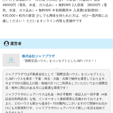
49000円（電気、水道、ガス込み）+ 無料Wifi 2人部屋 38000円（電
気、水道、ガス込み）+ 無料Wifi ☆初期費用☆ 入居費(全額償却)：
¥30,000＋初月の家賃 少しでも興味を持たれた方は、ぜひ一度内覧にお
越しください！ ただいまオンライン内覧も実施中です
運営者
株式会社ジャフプラザ
『国際交流ハウス』をコンセプトとしたJ&Fハウス！！
ジャフプラザでは不動産会社として『国際交流ハウス』をコンセプトとし
たJ&Fハウスを東京・千葉・埼玉・大阪・兵庫で物件を運営しております。
今まで100カ国以上の国・地域の方々にご利用をしていただいており国際交
流・海外に関心のある方には最適な環境です！
ジャフプラザのシェアハウスは礼金・仲介手数料・保証人が一切不要（※保
証会社利用必須）な他、インターネット接続環境も完備されております。
また、どのハウスも駅から徒歩3～15分圏内にございますので買物やお出か
けにも大変便利です。ジャフプラザのシェアハウスで新しい生活を始めて
みませんか？