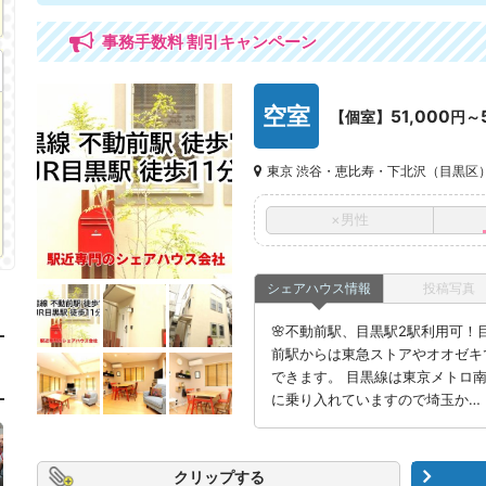
事務手数料 割引キャンペーン
空室
51,000
【個室】
円～
東京 渋谷・恵比寿・下北沢（目黒区
×男性
シェアハウス情報
投稿写真
🌸不動前駅、目黒駅2駅利用可！目
前駅からは東急ストアやオオゼキ
できます。 目黒線は東京メトロ
に乗り入れていますので埼玉か…
クリップ