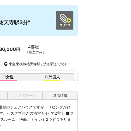
祐天寺駅3分”
4部屋
86,000
円
（個室のみ）
）
東急東横線祐天寺駅 / 渋谷駅まで5分
○女性
○外国人
入居者データ
新着情報
人限定のシェアハウスですが、リビングがび
す。バスタブ付きの浴室も4人で2室！ ■混
バスルーム、洗面、トイレも2つずつありま
ま…