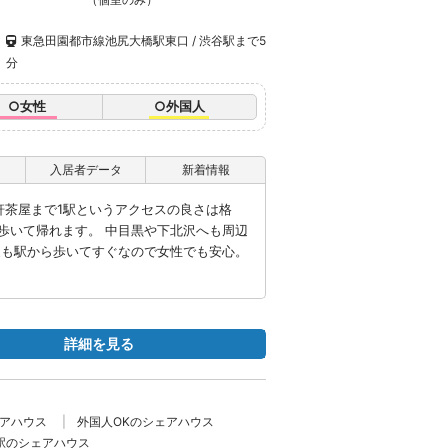
東急田園都市線池尻大橋駅東口 / 渋谷駅まで5
分
○女性
○外国人
入居者データ
新着情報
三軒茶屋まで1駅というアクセスの良さは格
歩いて帰れます。 中目黒や下北沢へも周辺
家も駅から歩いてすぐなので女性でも安心。
詳細を見る
ェアハウス
外国人OKのシェアハウス
駅のシェアハウス