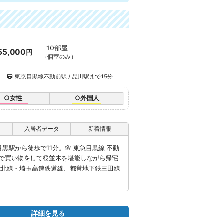
10部屋
55,000
円
（個室のみ）
）
東京目黒線不動前駅 / 品川駅まで15分
○女性
○外国人
入居者データ
新着情報
黒駅から徒歩で11分。🌸 東急目黒線 不動
で買い物をして桜並木を堪能しながら帰宅
南北線・埼玉高速鉄道線、都営地下鉄三田線
詳細を見る