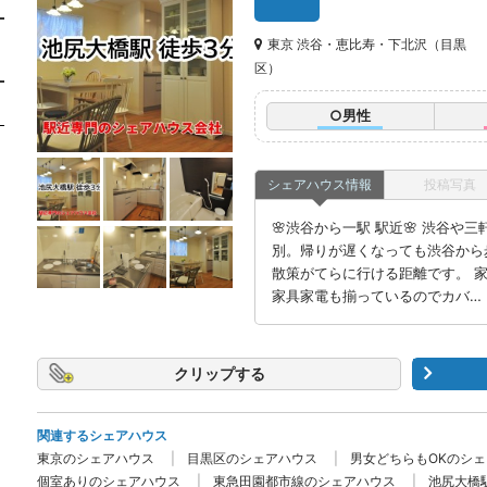
東京 渋谷・恵比寿・下北沢（目黒
区）
○男性
シェアハウス情報
投稿写真
🌸渋谷から一駅 駅近🌸 渋谷や
別。帰りが遅くなっても渋谷から
散策がてらに行ける距離です。 
家具家電も揃っているのでカバ…
クリップ
関連するシェアハウス
東京のシェアハウス
目黒区のシェアハウス
男女どちらもOKのシ
個室ありのシェアハウス
東急田園都市線のシェアハウス
池尻大橋