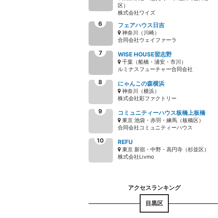
区）
株式会社ワイズ
フェアハウス日吉
神奈川（川崎）
合同会社ウェイファーラ
WISE HOUSE習志野
千葉（船橋・浦安・市川）
ルミナスフューチャー合同会社
にゃんこの森横浜
神奈川（横浜）
株式会社彩ファクトリー
コミュニティーハウス板橋上板橋
東京 池袋・赤羽・練馬（板橋区）
合同会社コミュニティーハウス
REFU
東京 新宿・中野・高円寺（杉並区）
株式会社Livmo
目黒区