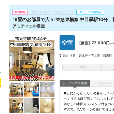
“6畳のお部屋で広々!東急東横線 中目黒駅10分、
アミティエ中目黒
空室
72,000
【個室】
円～
東京 渋谷・恵比寿・下北沢（目黒区
×男性
シェアハウス情報
投稿写真
■とにかくゆったりの暮らし 4
っくりするほど広くておしゃれで
雑なしの水回り バスタブ付きの
すので、2人で一つの感じで使え