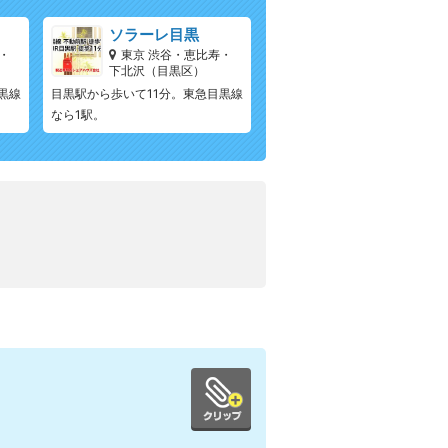
ソラーレ目黒
・
東京 渋谷・恵比寿・
下北沢（目黒区）
黒線
目黒駅から歩いて11分。東急目黒線
なら1駅。