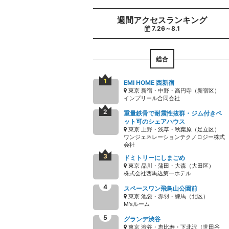
週間アクセスランキング
7.26～8.1
総合
EMI HOME 西新宿
東京 新宿・中野・高円寺（新宿区）
インプリール合同会社
重量鉄骨で耐震性抜群・ジム付きペ
ット可のシェアハウス
東京 上野・浅草・秋葉原（足立区）
ワンジェネレーションテクノロジー株式
会社
ドミトリーにしまごめ
東京 品川・蒲田・大森（大田区）
株式会社西馬込第一ホテル
スペースワン飛鳥山公園前
東京 池袋・赤羽・練馬（北区）
M'sルーム
グランデ渋谷
東京 渋谷・恵比寿・下北沢（世田谷