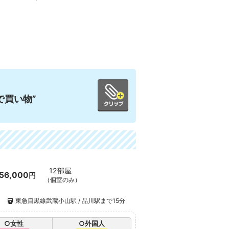
で買い物”
12部屋
56,000
円
（個室のみ）
）
東急目黒線武蔵小山駅 / 品川駅まで15分
○女性
○外国人